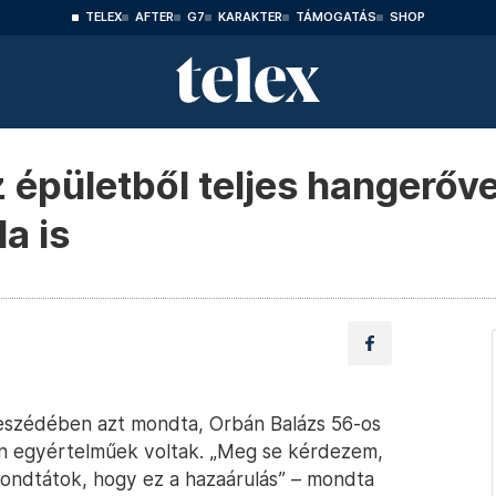
TELEX
AFTER
G7
KARAKTER
TÁMOGATÁS
SHOP
z épületből teljes hangerőve
a is
 beszédében azt mondta, Orbán Balázs 56-os
ően egyértelműek voltak. „Meg se kérdezem,
mondtátok, hogy ez a hazaárulás” – mondta