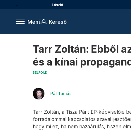
László
Menü
Kereső
Tarr Zoltán: Ebből a
és a kínai propagand
BELFÖLD
Pál Tamás
Tarr Zoltán, a Tisza Párt EP-képviselője
forradalommal kapcsolatos szavai ijeszt
hogy mi ez, ha nem hazaárulás, hiszen el