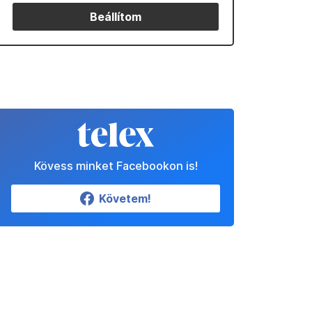
Beállítom
Kövess minket Facebookon is!
Követem!