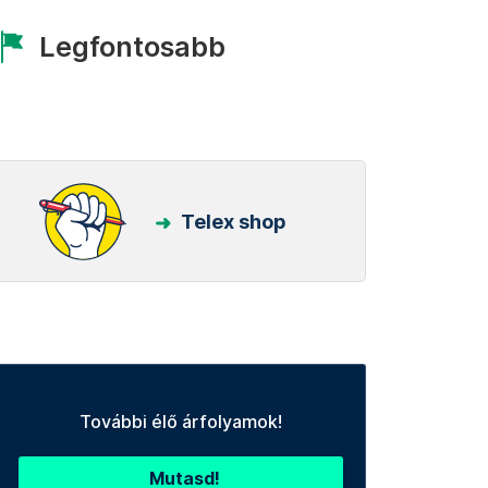
Legfontosabb
Telex shop
További élő árfolyamok!
Mutasd!