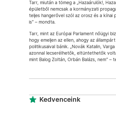
Tarr, miután a tömeg a „Hazaárulók!, Hazaá
épületből nemcsak a kormányzati propaga
teljes hangerővel szól az orosz és a kínai
is” – mondta.
Tarr, mint az Európai Parlament nőügyi biz
hogy emeljen az ellen, ahogy az állampárt a
politikusaival bánik. „Novák Katalin, Varg
azonnal lecserélhetők, eltüntethetők volt
mint Balog Zoltán, Orbán Balázs, nem” – t
Kedvenceink