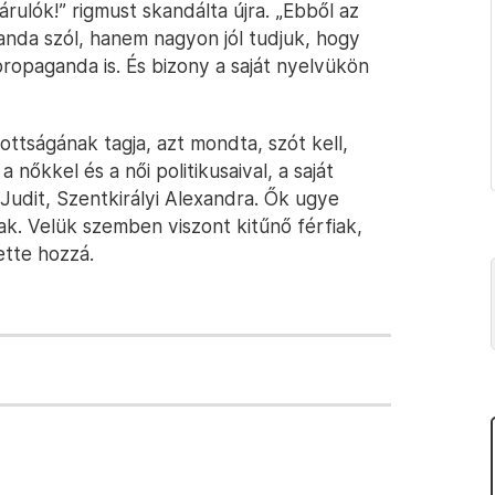
rulók!” rigmust skandálta újra. „Ebből az
nda szól, hanem nagyon jól tudjuk, hogy
 propaganda is. És bizony a saját nyelvükön
ottságának tagja, azt mondta, szót kell,
 nőkkel és a női politikusaival, a saját
a Judit, Szentkirályi Alexandra. Ők ugye
ak. Velük szemben viszont kitűnő férfiak,
ette hozzá.