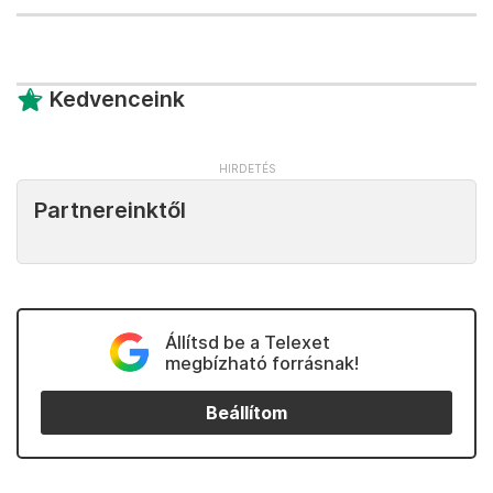
Kedvenceink
Partnereinktől
Állítsd be a Telexet
megbízható forrásnak!
Beállítom