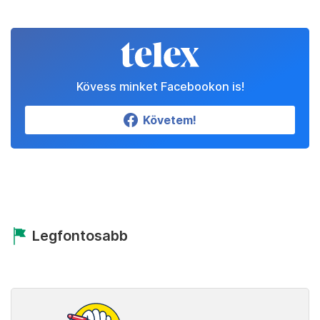
Kövess minket Facebookon is!
Követem!
Legfontosabb