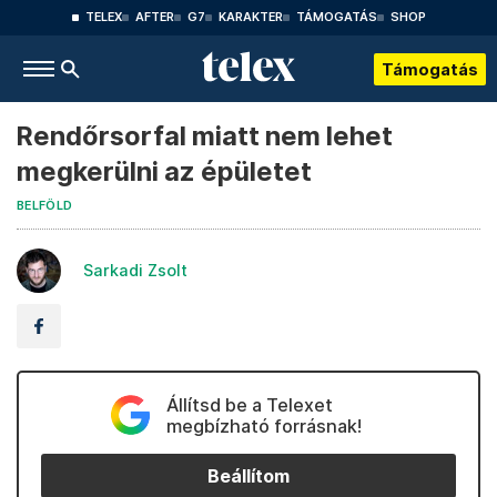
TELEX
AFTER
G7
KARAKTER
TÁMOGATÁS
SHOP
Támogatás
Rendőrsorfal miatt nem lehet
megkerülni az épületet
BELFÖLD
Sarkadi Zsolt
Állítsd be a Telexet
megbízható forrásnak!
Beállítom