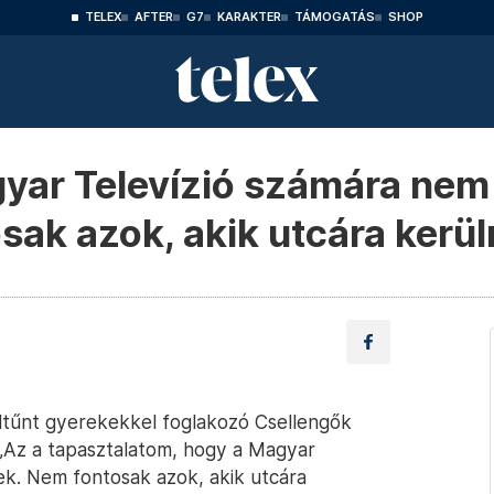
TELEX
AFTER
G7
KARAKTER
TÁMOGATÁS
SHOP
yar Televízió számára nem
sak azok, akik utcára kerü
eltűnt gyerekekkel foglakozó Csellengők
 „Az a tapasztalatom, hogy a Magyar
ek. Nem fontosak azok, akik utcára