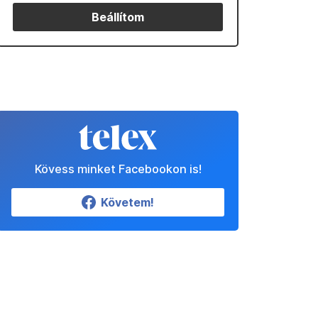
Beállítom
Kövess minket Facebookon is!
Követem!