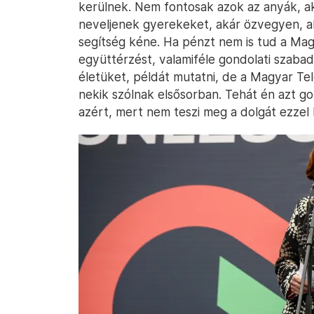
kerülnek. Nem fontosak azok az anyák, aki
neveljenek gyerekeket, akár özvegyen, ak
segítség kéne. Ha pénzt nem is tud a Magy
együttérzést, valamiféle gondolati szaba
életüket, példát mutatni, de a Magyar Tel
nekik szólnak elsősorban. Tehát én azt go
azért, mert nem teszi meg a dolgát ezzel