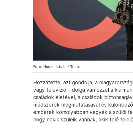
Fotó: Huszti István / Telex
Hozzátette, azt gondolja, a magyarországi
vagy televízió – dolga van ezzel a kis mu
családok életével, a családok biztonságá
módszerek megmutatásával és különböző pé
emberek komolyabban vegyék a szülői fel
hogy nekik szüleik vannak, akik felé felel