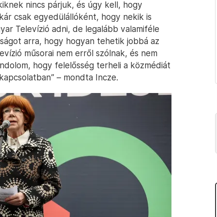
knek nincs párjuk, és úgy kell, hogy
ár csak egyedülállóként, hogy nekik is
ar Televízió adni, de legalább valamiféle
dságot arra, hogy hogyan tehetik jobbá az
evízió műsorai nem erről szólnak, és nem
ndolom, hogy felelősség terheli a közmédiát
 kapcsolatban” – mondta Incze.