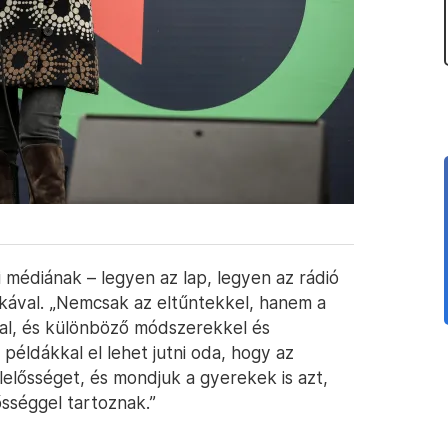
 médiának – legyen az lap, legyen az rádió
nkával. „Nemcsak az eltűntekkel, hanem a
val, és különböző módszerekkel és
ldákkal el lehet jutni oda, hogy az
elősséget, és mondjuk a gyerekek is azt,
ősséggel tartoznak.”