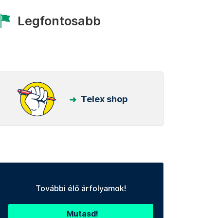
Legfontosabb
Telex shop
További élő árfolyamok!
Mutasd!