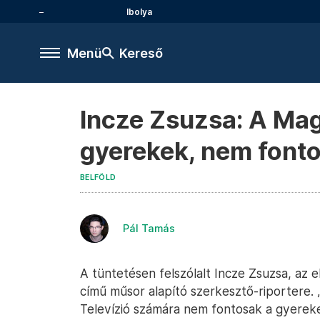
Ibolya
Menü
Kereső
Incze Zsuzsa: A Mag
gyerekek, nem fonto
BELFÖLD
Pál Tamás
A tüntetésen felszólalt Incze Zsuzsa, az 
című műsor alapító szerkesztő-riportere.
Televízió számára nem fontosak a gyerek