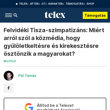
TELEX
AFTER
G7
KARAKTER
TÁMOGATÁS
SHOP
Támogatás
Felvidéki Tisza-szimpatizáns: Miért
arról szól a közmédia, hogy
gyűlöletkeltésre és kirekesztésre
ösztönzik a magyarokat?
BELFÖLD
Pál Tamás
Állítsd be a Telexet