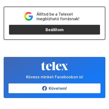
Állítsd be a Telexet
megbízható forrásnak!
Beállítom
Kövess minket Facebookon is!
Követem!