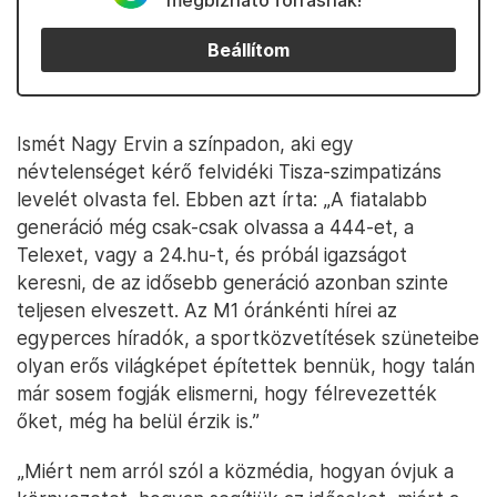
megbízható forrásnak!
Beállítom
Ismét Nagy Ervin a színpadon, aki egy
névtelenséget kérő felvidéki Tisza-szimpatizáns
levelét olvasta fel. Ebben azt írta: „A fiatalabb
generáció még csak-csak olvassa a 444-et, a
Telexet, vagy a 24.hu-t, és próbál igazságot
keresni, de az idősebb generáció azonban szinte
teljesen elveszett. Az M1 óránkénti hírei az
egyperces híradók, a sportközvetítések szüneteibe
olyan erős világképet építettek bennük, hogy talán
már sosem fogják elismerni, hogy félrevezették
őket, még ha belül érzik is.”
„Miért nem arról szól a közmédia, hogyan óvjuk a