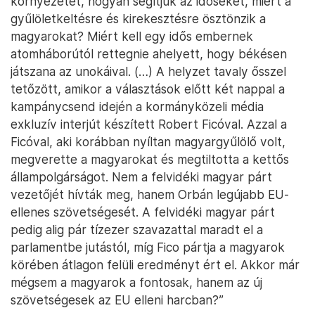
környezetet, hogyan segítjük az időseket, miért a
gyűlöletkeltésre és kirekesztésre ösztönzik a
magyarokat? Miért kell egy idős embernek
atomháborútól rettegnie ahelyett, hogy békésen
játszana az unokáival. (…) A helyzet tavaly ősszel
tetőzött, amikor a választások előtt két nappal a
kampánycsend idején a kormányközeli média
exkluzív interjút készített Robert Ficóval. Azzal a
Ficóval, aki korábban nyíltan magyargyűlölő volt,
megverette a magyarokat és megtiltotta a kettős
állampolgárságot. Nem a felvidéki magyar párt
vezetőjét hívták meg, hanem Orbán legújabb EU-
ellenes szövetségesét. A felvidéki magyar párt
pedig alig pár tízezer szavazattal maradt el a
parlamentbe jutástól, míg Fico pártja a magyarok
körében átlagon felüli eredményt ért el. Akkor már
mégsem a magyarok a fontosak, hanem az új
szövetségesek az EU elleni harcban?”