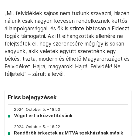
„Mi, felvidékiek sajnos nem tudunk szavazni, hiszen
nálunk csak nagyon kevesen rendelkeznek kettős
állampolgársággal, és ők is szinte biztosan a Fideszt
fogják támogatni. Az itt elhangzottak ellenére ne
felejtsétek el, hogy szerencsére még így is sokan
vagyunk, akik veletek együtt szeretnénk egy
békés, tiszta, modern és élhető Magyarországot és
Felvidéket. Hajrá, magyarok! Hajrá, Felvidék! Ne
féljetek!” – zárult a levél.
Friss bejegyzések
2024. October 5. – 18:53
Véget ért a közvetítésünk
2024. October 5. – 18:22
Rendőrök érkeztek az MTVA székházának másik