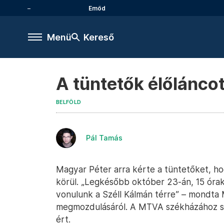
Emőd
Menü
Kereső
A tüntetők élőlánco
BELFÖLD
Pál Tamás
Magyar Péter arra kérte a tüntetőket, ho
körül. „Legkésőbb október 23-án, 15 órak
vonulunk a Széll Kálmán térre” – mondta
megmozdulásáról. A MTVA székházához sz
ért.