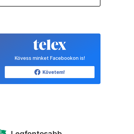
Kövess minket Facebookon is!
Követem!
Legfontosabb