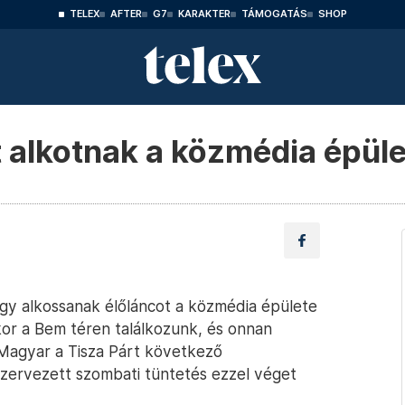
TELEX
AFTER
G7
KARAKTER
TÁMOGATÁS
SHOP
t alkotnak a közmédia épüle
gy alkossanak élőláncot a közmédia épülete
or a Bem téren találkozunk, és onnan
 Magyar a Tisza Párt következő
ervezett szombati tüntetés ezzel véget