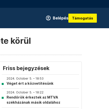
Belépés
Támogatás
te körül
Friss bejegyzések
2024. October 5. – 18:53
Véget ért a közvetítésünk
2024. October 5. – 18:22
Rendőrök érkeztek az MTVA
székházának másik oldalához