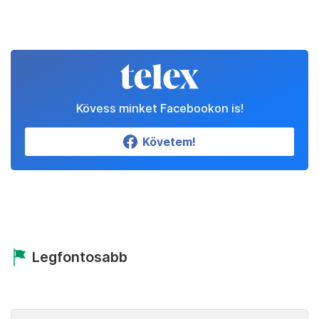
Kövess minket Facebookon is!
Követem!
Legfontosabb