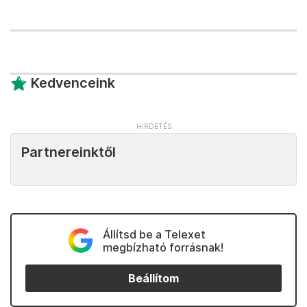
Kedvenceink
Partnereinktől
Állítsd be a Telexet
megbízható forrásnak!
Beállítom