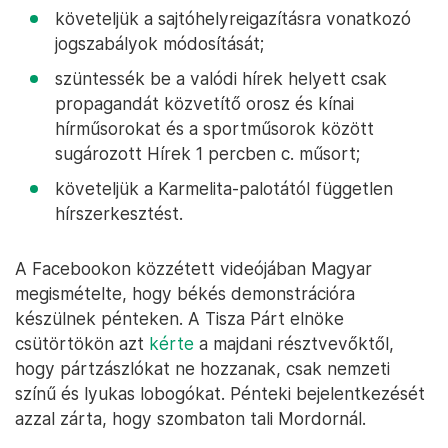
követeljük a sajtóhelyreigazításra vonatkozó
jogszabályok módosítását;
szüntessék be a valódi hírek helyett csak
propagandát közvetítő orosz és kínai
hírműsorokat és a sportműsorok között
sugározott Hírek 1 percben c. műsort;
követeljük a Karmelita-palotától független
hírszerkesztést.
A Facebookon közzétett videójában Magyar
megismételte, hogy békés demonstrációra
készülnek pénteken. A Tisza Párt elnöke
csütörtökön azt
kérte
a majdani résztvevőktől,
hogy pártzászlókat ne hozzanak, csak nemzeti
színű és lyukas lobogókat. Pénteki bejelentkezését
azzal zárta, hogy szombaton tali Mordornál.