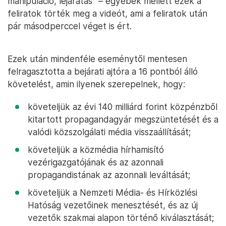
manipuláció, lejáratás” – egyebek mellett ezek a
feliratok törték meg a videót, ami a feliratok után
pár másodperccel véget is ért.
Ezek után mindenféle eseménytől mentesen
felragasztotta a bejárati ajtóra a 16 pontból álló
követelést, amin ilyenek szerepelnek, hogy:
követeljük az évi 140 milliárd forint közpénzből
kitartott propagandagyár megszüntetését és a
valódi közszolgálati média visszaállítását;
követeljük a közmédia hírhamisító
vezérigazgatójának és az azonnali
propagandistának az azonnali leváltását;
követeljük a Nemzeti Média- és Hírközlési
Hatóság vezetőinek menesztését, és az új
vezetők szakmai alapon történő kiválasztását;