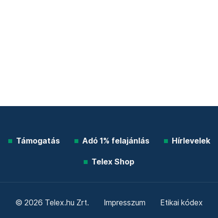
Támogatás
Adó 1% felajánlás
Hírlevelek
Telex Shop
© 2026 Telex.hu Zrt.
Impresszum
Etikai kódex