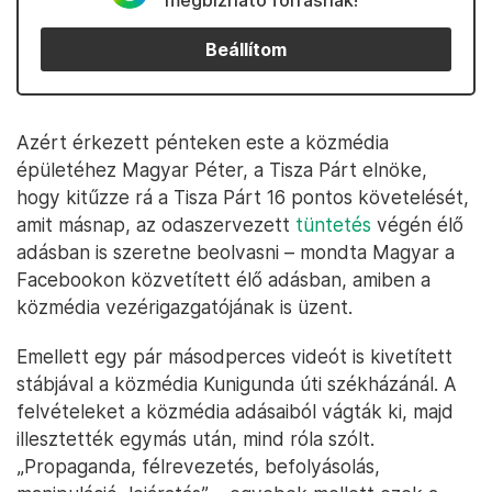
megbízható forrásnak!
Beállítom
Azért érkezett pénteken este a közmédia
épületéhez Magyar Péter, a Tisza Párt elnöke,
hogy kitűzze rá a Tisza Párt 16 pontos követelését,
amit másnap, az odaszervezett
tüntetés
végén élő
adásban is szeretne beolvasni – mondta Magyar a
Facebookon közvetített élő adásban, amiben a
közmédia vezérigazgatójának is üzent.
Emellett egy pár másodperces videót is kivetített
stábjával a közmédia Kunigunda úti székházánál. A
felvételeket a közmédia adásaiból vágták ki, majd
illesztették egymás után, mind róla szólt.
„Propaganda, félrevezetés, befolyásolás,