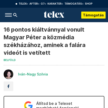
TELEX
AFTER
G7
KARAKTER
TÁMOGATÁS
SHOP
Támogatás
16 pontos kiáltvánnyal vonult
Magyar Péter a közmédia
székházához, aminek a falára
videót is vetített
BELFÖLD
Iván-Nagy Szilvia
Állítsd be a Telexet