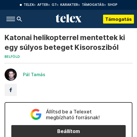
TELEX
AFTER
G7
KARAKTER
TÁMOGATÁS
SHOP
Támogatás
Katonai helikopterrel mentettek ki
egy súlyos beteget Kisorosziból
BELFÖLD
Pál Tamás
Állítsd be a Telexet
megbízható forrásnak!
Beállítom