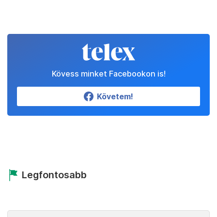
Kövess minket Facebookon is!
Követem!
Legfontosabb