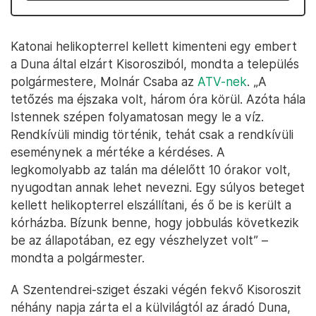
Katonai helikopterrel kellett kimenteni egy embert
a Duna által elzárt Kisorosziból, mondta a település
polgármestere, Molnár Csaba az
ATV-nek
. „A
tetőzés ma éjszaka volt, három óra körül. Azóta hála
Istennek szépen folyamatosan megy le a víz.
Rendkívüli mindig történik, tehát csak a rendkívüli
eseménynek a mértéke a kérdéses. A
legkomolyabb az talán ma délelőtt 10 órakor volt,
nyugodtan annak lehet nevezni. Egy súlyos beteget
kellett helikopterrel elszállítani, és ő be is került a
kórházba. Bízunk benne, hogy jobbulás következik
be az állapotában, ez egy vészhelyzet volt” –
mondta a polgármester.
A Szentendrei-sziget északi végén fekvő Kisoroszit
néhány napja zárta el a külvilágtól az áradó Duna,