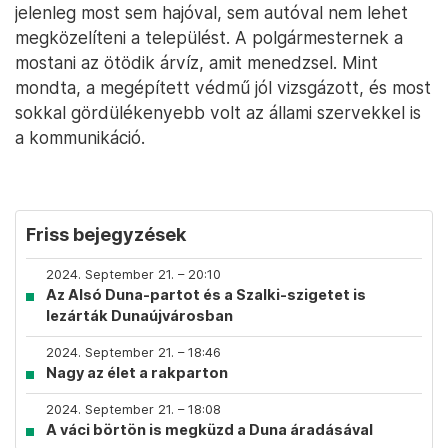
jelenleg most sem hajóval, sem autóval nem lehet
megközelíteni a települést. A polgármesternek a
mostani az ötödik árvíz, amit menedzsel. Mint
mondta, a megépített védmű jól vizsgázott, és most
sokkal gördülékenyebb volt az állami szervekkel is
a kommunikáció.
Friss bejegyzések
2024. September 21. – 20:10
Az Alsó Duna-partot és a Szalki-szigetet is
lezárták Dunaújvárosban
2024. September 21. – 18:46
Nagy az élet a rakparton
2024. September 21. – 18:08
A váci börtön is megküzd a Duna áradásával