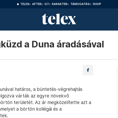
TELEX
AFTER
G7
KARAKTER
TÁMOGATÁS
SHOP
gküzd a Duna áradásával
unával határos, a büntetés-végrehajtás
olgozva várták az egyre növekvő
börtön területét. Az ár megközelítette azt a
elyet a börtön kollégái és a
tek.