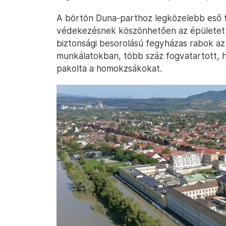
A börtön Duna-parthoz legközelebb eső te
védekezésnek köszönhetően az épületet 
biztonsági besorolású fegyházas rabok az 
munkálatokban, több száz fogvatartott, 
pakolta a homokzsákokat.