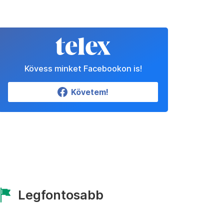
Kövess minket Facebookon is!
Követem!
Legfontosabb