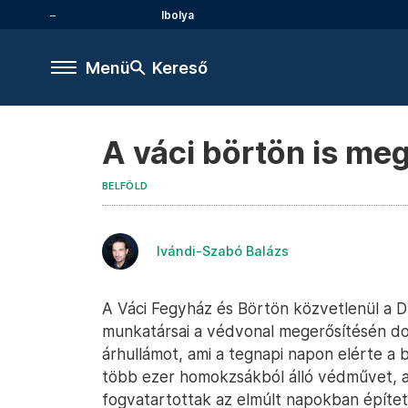
Ibolya
Menü
Kereső
A váci börtön is me
BELFÖLD
Ivándi-Szabó Balázs
A Váci Fegyház és Börtön közvetlenül a D
munkatársai a védvonal megerősítésén d
árhullámot, ami a tegnapi napon elérte a 
több ezer homokzsákból álló védművet, am
fogvatartottak az elmúlt napokban építet