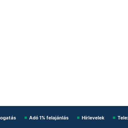
ogatás
Adó 1% felajánlás
Hírlevelek
Tele