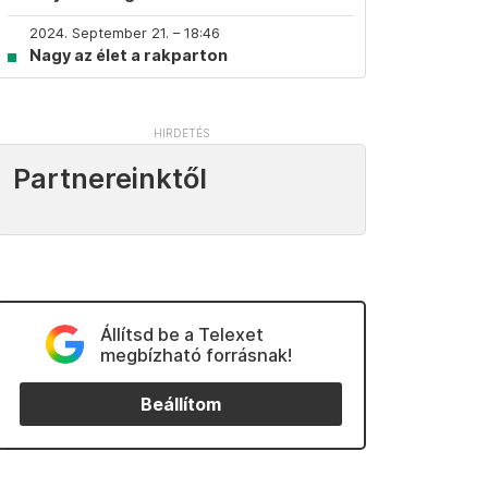
2024. September 21. – 18:46
Nagy az élet a rakparton
Partnereinktől
Állítsd be a Telexet
megbízható forrásnak!
Beállítom