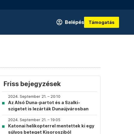
Belépés
Támogatás
Friss bejegyzések
2024. September 21. – 20:10
Az Alsó Duna-partot és a Szalki-
szigetet is lezárták Dunaújvárosban
2024. September 21. – 19:05
Katonai helikopterrel mentettek ki egy
súlyos beteget Kisorosziból