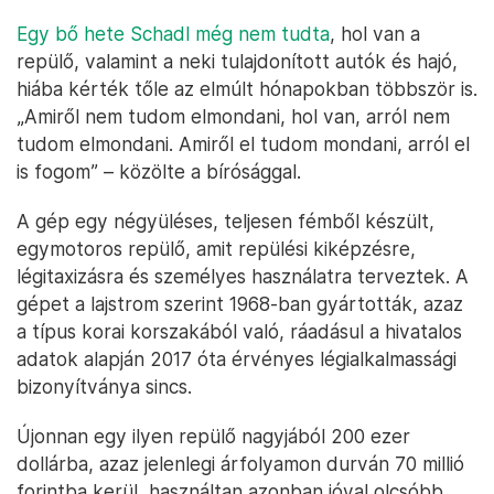
Egy bő hete Schadl még nem tudta
, hol van a
repülő, valamint a neki tulajdonított autók és hajó,
hiába kérték tőle az elmúlt hónapokban többször is.
„Amiről nem tudom elmondani, hol van, arról nem
tudom elmondani. Amiről el tudom mondani, arról el
is fogom” – közölte a bírósággal.
A gép egy négyüléses, teljesen fémből készült,
egymotoros repülő, amit repülési kiképzésre,
légitaxizásra és személyes használatra terveztek. A
gépet a lajstrom szerint 1968-ban gyártották, azaz
a típus korai korszakából való, ráadásul a hivatalos
adatok alapján 2017 óta érvényes légialkalmassági
bizonyítványa sincs.
Újonnan egy ilyen repülő nagyjából 200 ezer
dollárba, azaz jelenlegi árfolyamon durván 70 millió
forintba kerül, használtan azonban jóval olcsóbb,