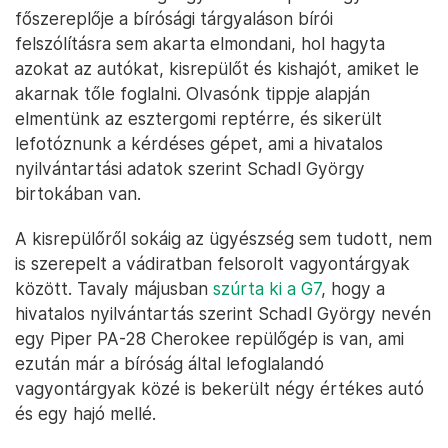
főszereplője a bírósági tárgyaláson bírói
felszólításra sem akarta elmondani, hol hagyta
azokat az autókat, kisrepülőt és kishajót, amiket le
akarnak tőle foglalni. Olvasónk tippje alapján
elmentünk az esztergomi reptérre, és sikerült
lefotóznunk a kérdéses gépet, ami a hivatalos
nyilvántartási adatok szerint Schadl György
birtokában van.
A kisrepülőről sokáig az ügyészség sem tudott, nem
is szerepelt a vádiratban felsorolt vagyontárgyak
között. Tavaly májusban
szúrta ki a G7
, hogy a
hivatalos nyilvántartás szerint Schadl György nevén
egy Piper PA-28 Cherokee repülőgép is van, ami
ezután már a bíróság által lefoglalandó
vagyontárgyak közé is bekerült négy értékes autó
és egy hajó mellé.