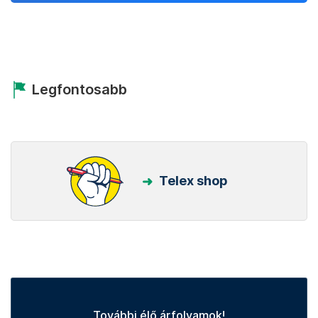
Legfontosabb
Telex shop
További élő árfolyamok!