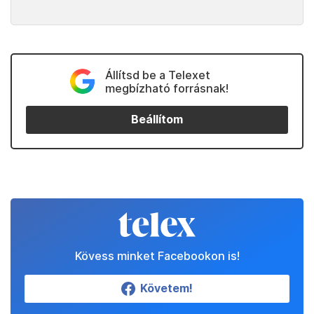
Állítsd be a Telexet
megbízható forrásnak!
Beállítom
Kövess minket Facebookon is!
Követem!