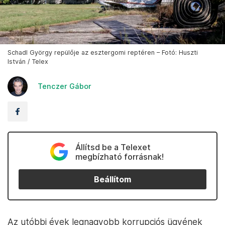
Schadl György repülője az esztergomi reptéren – Fotó: Huszti
István / Telex
Tenczer Gábor
Állítsd be a Telexet
megbízható forrásnak!
Beállítom
Az utóbbi évek legnagyobb korrupciós ügyének