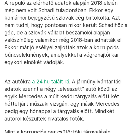
A repülő az elérhető adatok alapján 2018 elején
még nem volt Schadl tulajdonában. Ekkor egy
komárnói bejegyzésű szlovák cég birtokolta. Azt
nem tudni, hogy pontosan mikor került Schadlhöz a
gép, de a szlovák vállalat beszámolói alapján
valószínűleg valamikor még 2018-ban adhatták el.
Ekkor már jó eséllyel zajlottak azok a korrupciós
bűncselekmények, amelyekkel a végrehajtói kar
egykori elnökét vádolják.
Az autókra
a 24.hu talált rá
. A járműnyilvántartási
adatok szerint a négy „elveszett” autó közül az
egyik Mercedes a múlt keddi tárgyalás előtt két
héttel járt műszaki vizsgán, egy másik Mercedes
pedig egy hónappal a tárgyalás előtt. Mindkét
autóról készültek hivatalos fotók.
Mint a korrupciós per csütörtöki tárgyalásán