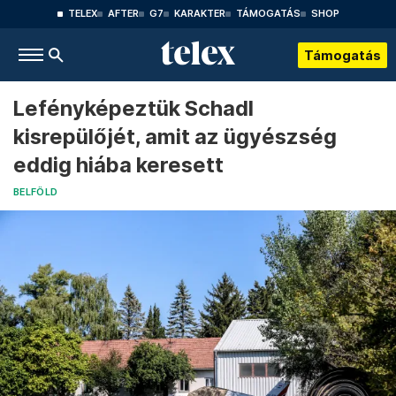
TELEX
AFTER
G7
KARAKTER
TÁMOGATÁS
SHOP
Támogatás
Lefényképeztük Schadl
kisrepülőjét, amit az ügyészség
eddig hiába keresett
BELFÖLD