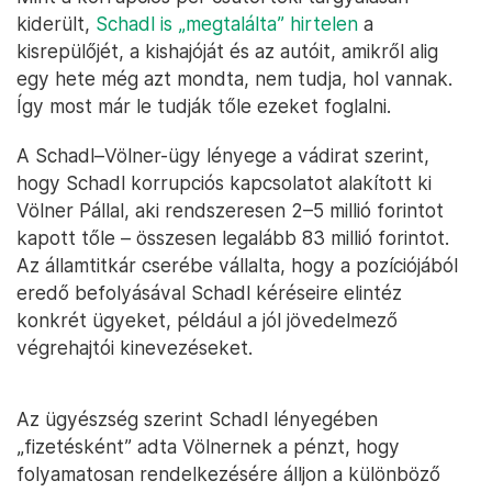
kiderült,
Schadl is „megtalálta” hirtelen
a
kisrepülőjét, a kishajóját és az autóit, amikről alig
egy hete még azt mondta, nem tudja, hol vannak.
Így most már le tudják tőle ezeket foglalni.
A Schadl–Völner-ügy lényege a vádirat szerint,
hogy Schadl korrupciós kapcsolatot alakított ki
Völner Pállal, aki rendszeresen 2–5 millió forintot
kapott tőle – összesen legalább 83 millió forintot.
Az államtitkár cserébe vállalta, hogy a pozíciójából
eredő befolyásával Schadl kéréseire elintéz
konkrét ügyeket, például a jól jövedelmező
végrehajtói kinevezéseket.
Az ügyészség szerint Schadl lényegében
„fizetésként” adta Völnernek a pénzt, hogy
folyamatosan rendelkezésére álljon a különböző