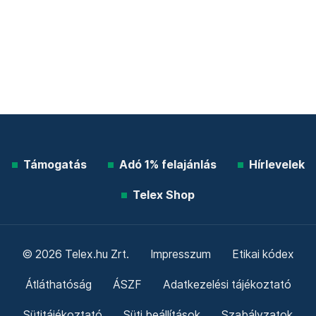
Támogatás
Adó 1% felajánlás
Hírlevelek
Telex Shop
© 2026 Telex.hu Zrt.
Impresszum
Etikai kódex
Átláthatóság
ÁSZF
Adatkezelési tájékoztató
Sütitájékoztató
Süti beállítások
Szabályzatok