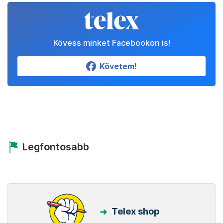
Kövess minket Facebookon is!
Követem!
Legfontosabb
Telex shop