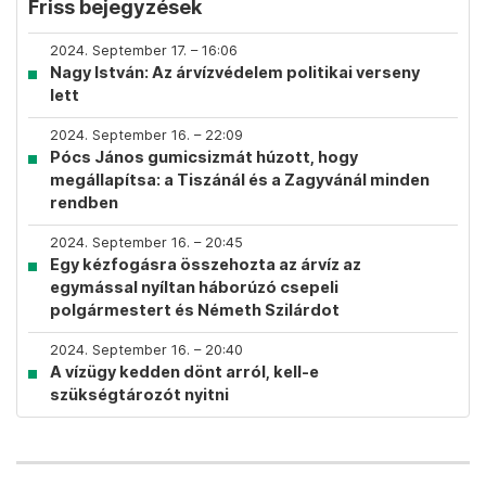
Friss bejegyzések
2024. September 17. – 16:06
Nagy István: Az árvízvédelem politikai verseny
lett
2024. September 16. – 22:09
Pócs János gumicsizmát húzott, hogy
megállapítsa: a Tiszánál és a Zagyvánál minden
rendben
2024. September 16. – 20:45
Egy kézfogásra összehozta az árvíz az
egymással nyíltan háborúzó csepeli
polgármestert és Németh Szilárdot
2024. September 16. – 20:40
A vízügy kedden dönt arról, kell-e
szükségtározót nyitni