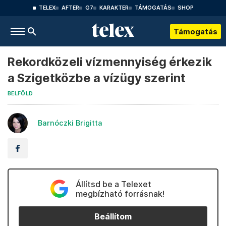
TELEX
AFTER
G7
KARAKTER
TÁMOGATÁS
SHOP
Támogatás
Rekordközeli vízmennyiség érkezik
a Szigetközbe a vízügy szerint
BELFÖLD
Barnóczki Brigitta
Állítsd be a Telexet
megbízható forrásnak!
Beállítom