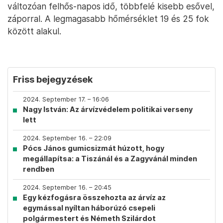
változóan felhős-napos idő, többfelé kisebb esővel,
záporral. A legmagasabb hőmérséklet 19 és 25 fok
között alakul.
Friss bejegyzések
2024. September 17. – 16:06
Nagy István: Az árvízvédelem politikai verseny
lett
2024. September 16. – 22:09
Pócs János gumicsizmát húzott, hogy
megállapítsa: a Tiszánál és a Zagyvánál minden
rendben
2024. September 16. – 20:45
Egy kézfogásra összehozta az árvíz az
egymással nyíltan háborúzó csepeli
polgármestert és Németh Szilárdot