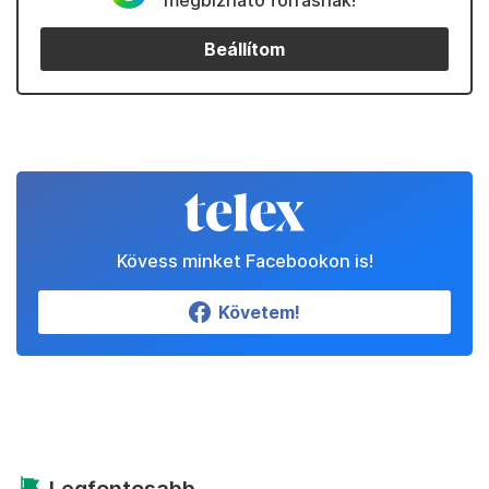
megbízható forrásnak!
Beállítom
Kövess minket Facebookon is!
Követem!