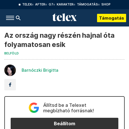
TELEX
AFTER
G7
KARAKTER
TÁMOGATÁS
SHOP
Támogatás
Az ország nagy részén hajnal óta
folyamatosan esik
BELFÖLD
Barnóczki Brigitta
Állítsd be a Telexet
megbízható forrásnak!
Beállítom