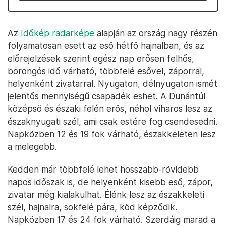
Az
Időkép radarképe
alapján az ország nagy részén
folyamatosan esett az eső hétfő hajnalban, és az
előrejelzések szerint egész nap erősen felhős,
borongós idő várható, többfelé esővel, záporral,
helyenként zivatarral. Nyugaton, délnyugaton ismét
jelentős mennyiségű csapadék eshet. A Dunántúl
középső és északi felén erős, néhol viharos lesz az
északnyugati szél, ami csak estére fog csendesedni.
Napközben 12 és 19 fok várható, északkeleten lesz
a melegebb.
Kedden már többfelé lehet hosszabb-rövidebb
napos időszak is, de helyenként kisebb eső, zápor,
zivatar még kialakulhat. Élénk lesz az északkeleti
szél, hajnalra, sokfelé pára, köd képződik.
Napközben 17 és 24 fok várható. Szerdáig marad a