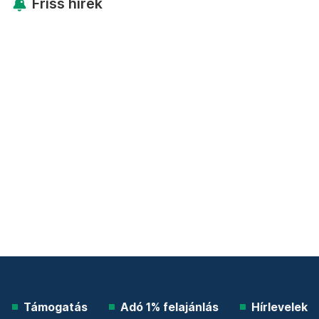
Friss hírek
Támogatás
Adó 1% felajánlás
Hírlevelek