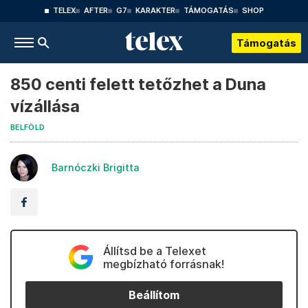
TELEX
AFTER
G7
KARAKTER
TÁMOGATÁS
SHOP
Támogatás
850 centi felett tetőzhet a Duna
vízállása
BELFÖLD
Barnóczki Brigitta
Állítsd be a Telexet
megbízható forrásnak!
Beállítom