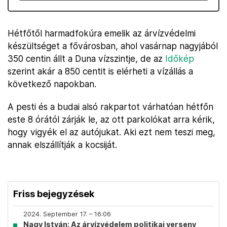
Hétfőtől harmadfokúra emelik az árvízvédelmi
készültséget a fővárosban, ahol vasárnap nagyjából
350 centin állt a Duna vízszintje, de az
Időkép
szerint akár a 850 centit is elérheti a vízállás a
következő napokban.
A pesti és a budai alsó rakpartot várhatóan hétfőn
este 8 órától zárják le, az ott parkolókat arra kérik,
hogy vigyék el az autójukat. Aki ezt nem teszi meg,
annak elszállítják a kocsiját.
Friss bejegyzések
2024. September 17. – 16:06
Nagy István: Az árvízvédelem politikai verseny