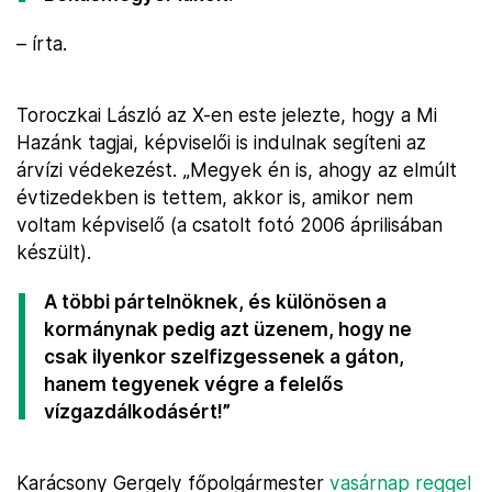
– írta.
Toroczkai László az X-en este jelezte, hogy a Mi
Hazánk tagjai, képviselői is indulnak segíteni az
árvízi védekezést. „Megyek én is, ahogy az elmúlt
évtizedekben is tettem, akkor is, amikor nem
voltam képviselő (a csatolt fotó 2006 áprilisában
készült).
A többi pártelnöknek, és különösen a
kormánynak pedig azt üzenem, hogy ne
csak ilyenkor szelfizgessenek a gáton,
hanem tegyenek végre a felelős
vízgazdálkodásért!”
Karácsony Gergely főpolgármester
vasárnap reggel