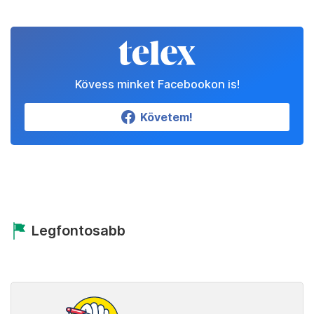
Kövess minket Facebookon is!
Követem!
Legfontosabb