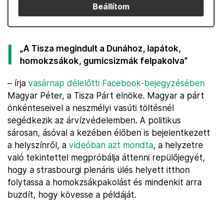
Beállítom
„A Tisza megindult a Dunához, lapátok,
homokzsákok, gumicsizmák felpakolva”
– írja
vasárnap délelőtti Facebook-bejegyzésében
Magyar Péter, a Tisza Párt elnöke. Magyar a párt
önkénteseivel a neszmélyi vasúti töltésnél
segédkezik az árvízvédelemben. A politikus
sárosan, ásóval a kezében élőben is bejelentkezett
a helyszínről, a
videóban azt mondta
, a helyzetre
való tekintettel megpróbálja áttenni repülőjegyét,
hogy a strasbourgi plenáris ülés helyett itthon
folytassa a homokzsákpakolást és mindenkit arra
buzdít, hogy kövesse a példáját.