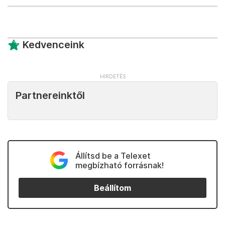
Kedvenceink
Partnereinktől
Állítsd be a Telexet
megbízható forrásnak!
Beállítom