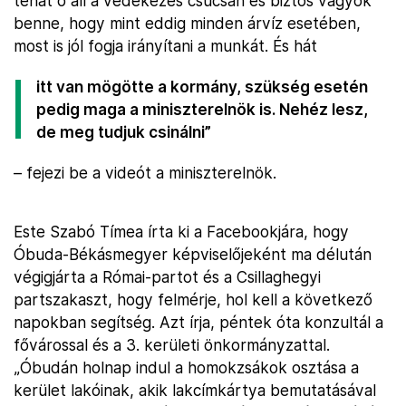
tehát ő áll a védekezés csúcsán és biztos vagyok
benne, hogy mint eddig minden árvíz esetében,
most is jól fogja irányítani a munkát. És hát
itt van mögötte a kormány, szükség esetén
pedig maga a miniszterelnök is. Nehéz lesz,
de meg tudjuk csinálni”
– fejezi be a videót a miniszterelnök.
Este Szabó Tímea írta ki a Facebookjára, hogy
Óbuda-Békásmegyer képviselőjeként ma délután
végigjárta a Római-partot és a Csillaghegyi
partszakaszt, hogy felmérje, hol kell a következő
napokban segítség. Azt írja, péntek óta konzultál a
fővárossal és a 3. kerületi önkormányzattal.
„Óbudán holnap indul a homokzsákok osztása a
kerület lakóinak, akik lakcímkártya bemutatásával