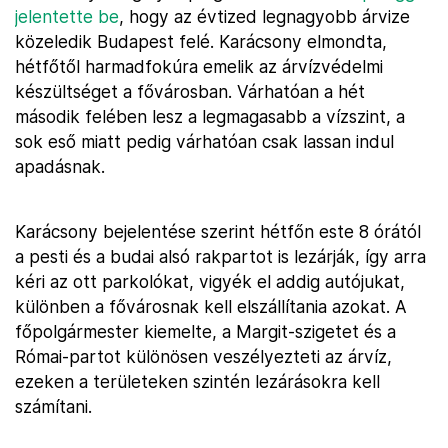
jelentette be
, hogy az évtized legnagyobb árvize
közeledik Budapest felé. Karácsony elmondta,
hétfőtől harmadfokúra emelik az árvízvédelmi
készültséget a fővárosban. Várhatóan a hét
második felében lesz a legmagasabb a vízszint, a
sok eső miatt pedig várhatóan csak lassan indul
apadásnak.
Karácsony bejelentése szerint hétfőn este 8 órától
a pesti és a budai alsó rakpartot is lezárják, így arra
kéri az ott parkolókat, vigyék el addig autójukat,
különben a fővárosnak kell elszállítania azokat. A
főpolgármester kiemelte, a Margit-szigetet és a
Római-partot különösen veszélyezteti az árvíz,
ezeken a területeken szintén lezárásokra kell
számítani.