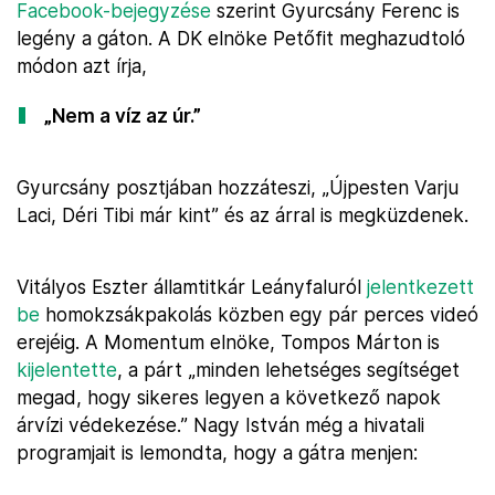
Facebook-bejegyzése
szerint Gyurcsány Ferenc is
legény a gáton. A DK elnöke Petőfit meghazudtoló
módon azt írja,
„Nem a víz az úr.”
Gyurcsány posztjában hozzáteszi, „Újpesten Varju
Laci, Déri Tibi már kint” és az árral is megküzdenek.
Vitályos Eszter államtitkár Leányfaluról
jelentkezett
be
homokzsákpakolás közben egy pár perces videó
erejéig. A Momentum elnöke, Tompos Márton is
kijelentette
, a párt „minden lehetséges segítséget
megad, hogy sikeres legyen a következő napok
árvízi védekezése.” Nagy István még a hivatali
programjait is lemondta, hogy a gátra menjen: