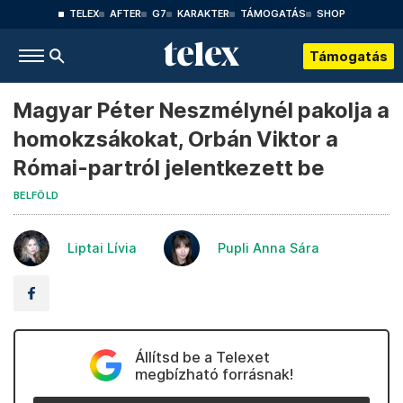
TELEX
AFTER
G7
KARAKTER
TÁMOGATÁS
SHOP
Támogatás
Magyar Péter Neszmélynél pakolja a
homokzsákokat, Orbán Viktor a
Római-partról jelentkezett be
BELFÖLD
Liptai Lívia
Pupli Anna Sára
Állítsd be a Telexet
megbízható forrásnak!