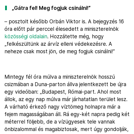
„Gátra fel! Meg fogjuk csinálni!”
– posztolt később Orbán Viktor is. A bejegyzés 16
óra előtt pár perccel élesedett a miniszterelnök
közösségi oldalain
. Hozzátette még, hogy
„felkészültünk az árvíz elleni védekezésre. A
neheze csak most jön, de meg fogjuk csinálni!”
Mintegy fél óra múlva a miniszterelnök hosszú
csizmában a Duna-parton állva jelentkezett be újra
egy videóban: „Budapest, Római-part. Ahol most
állok, az egy nap múlva már járhatatlan terület lesz.
A várható érkező nagy víztömeg holnapra már a
fejem magasságában áll. Rá egy-két napra pedig két
méterrel följebb, de a vízügyesek tele vannak
önbizalommal és magabiztosak, mert úgy gondolják,