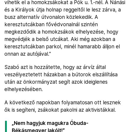
vihetik el a homokzsákokat a Pók u. 1.-nél. A Nánási
és a Királyok útja holnap reggeltől le lesz zárva, a
busz alternatív útvonalon közlekedik. A
keresztutcákban fővédvonalnál szintén
megkezdődik a homokzsákok elhelyezése, hogy
megvédjék a belső utcákat. Aki még azokban a
keresztutcákban parkol, minél hamarabb álljon el
onnan az autójával.”
Szabó azt is hozzátette, hogy az árvíz által
veszélyeztetett házakban a bútorok elszállítása
után az önkormányzat segít azok ideiglenes
elhelyezésében.
A következő napokban folyamatosan ott lesznek
ők is segíteni, zsákokat pakolni az aktivistákkal.
„Nem hagyjuk magukra Óbuda-
Békásmegyer lakóit!”