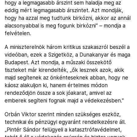
hogy a legmagasabb árszint sem haladja meg az
eddig mért legmagasabb árszintet. Azt mondják,
hogy ha azzal meg tudtunk birkózni, akkor az annál
alacsonyabbal is meg fogunk birkózni” – mondja a
felvételen.
A miniszterelnök három kritikus szakaszról beszél a
videóban, ezek a Szigetköz, a Dunakanyar és maga
Budapest. Azt mondja, a műszaki összekötő
tiszteket már kirendelték, „ők lesznek azok, akik
majd segítenek az önkénteseknek abban, hogy ne
káosz alakuljon ki, hanem értelmes módon
rendeződjön össze a sok jóakarat, amivel az
emberek segíteni fognak majd a védekezésben.”
Orbán Viktor szerint minden szükséges eszköz,
technikai és pénzügyi egyaránt rendelkezésre áll.
„Pintér Sándor felügyeli a katasztrófavédelmet,