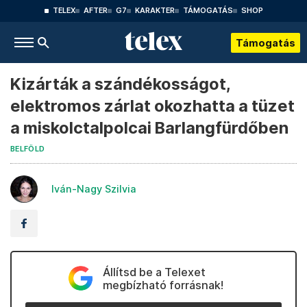
TELEX
AFTER
G7
KARAKTER
TÁMOGATÁS
SHOP
Támogatás
Kizárták a szándékosságot,
elektromos zárlat okozhatta a tüzet
a miskolctalpolcai Barlangfürdőben
BELFÖLD
Iván-Nagy Szilvia
Állítsd be a Telexet
megbízható forrásnak!