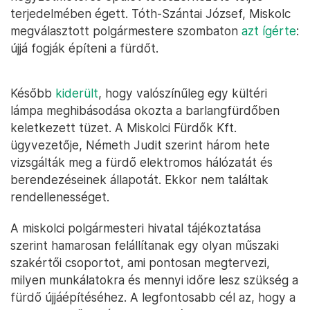
terjedelmében égett. Tóth-Szántai József, Miskolc
megválasztott polgármestere szombaton
azt ígérte
:
újjá fogják építeni a fürdőt.
Később
kiderült
, hogy valószínűleg egy kültéri
lámpa meghibásodása okozta a barlangfürdőben
keletkezett tüzet. A Miskolci Fürdők Kft.
ügyvezetője, Németh Judit szerint három hete
vizsgálták meg a fürdő elektromos hálózatát és
berendezéseinek állapotát. Ekkor nem találtak
rendellenességet.
A miskolci polgármesteri hivatal tájékoztatása
szerint hamarosan felállítanak egy olyan műszaki
szakértői csoportot, ami pontosan megtervezi,
milyen munkálatokra és mennyi időre lesz szükség a
fürdő újjáépítéséhez. A legfontosabb cél az, hogy a