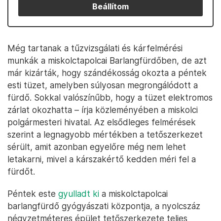
Beállítom
Még tartanak a tűzvizsgálati és kárfelmérési
munkák a miskolctapolcai Barlangfürdőben, de azt
már kizárták, hogy szándékosság okozta a péntek
esti tüzet, amelyben súlyosan megrongálódott a
fürdő. Sokkal valószínűbb, hogy a tüzet elektromos
zárlat okozhatta – írja közleményében a miskolci
polgármesteri hivatal. Az elsődleges felmérések
szerint a legnagyobb mértékben a tetőszerkezet
sérült, amit azonban egyelőre még nem lehet
letakarni, mivel a kárszakértő kedden méri fel a
fürdőt.
Péntek este
gyulladt ki
a miskolctapolcai
barlangfürdő gyógyászati központja, a nyolcszáz
négyzetméteres épület tetőszerkezete teljes