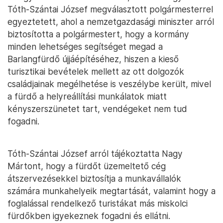
Tóth-Szántai József megválasztott polgármesterrel
egyeztetett, ahol a nemzetgazdasági miniszter arról
biztosította a polgármestert, hogy a kormány
minden lehetséges segítséget megad a
Barlangfürdő újjáépítéséhez, hiszen a kieső
turisztikai bevételek mellett az ott dolgozók
családjainak megélhetése is veszélybe került, mivel
a fürdő a helyreállítási munkálatok miatt
kényszerszünetet tart, vendégeket nem tud
fogadni.
Tóth-Szántai József arról tájékoztatta Nagy
Mártont, hogy a fürdőt üzemeltető cég
átszervezésekkel biztosítja a munkavállalók
számára munkahelyeik megtartását, valamint hogy a
foglalással rendelkező turistákat más miskolci
fürdőkben igyekeznek fogadni és ellátni.