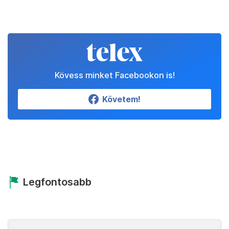
Kövess minket Facebookon is!
Követem!
Legfontosabb