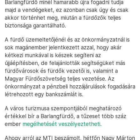
Barlangfürdő minél hamarabb újra fogadni tudja
majd a vendégeket, ez azonban csak úgy és csak
akkor történhet meg, miután a fürdőzők teljes
biztonsága garantálható.
A fürdő üzemeltetőjénél és az önkormányzatnál is
sok magánember jelentkezett azzal, hogy akár
kétkezi munkával is készek segíteni az
újjáépítésben, de felajánlották segítségüket más
fürdővárosok és fürdők vezetői is, valamint a
Magyar Fürdőszövetség teljes vezetése. Az
önkormányzat a pénzbeli hozzájárulások fogadására
létrehozott egy bankszámlát is.
A város turizmusa szempontjából meghatározó
értékkel bír a Barlangfürdő, a tűzeset több száz
ember
megélhetését veszélyeztetheti.
Ahogy arról az MTI beszámolt, hétfőn Nagy Márton