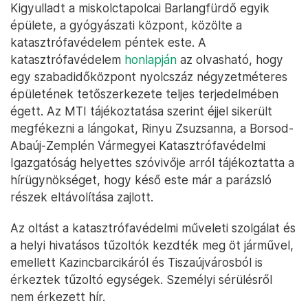
Kigyulladt a miskolctapolcai Barlangfürdő egyik
épülete, a gyógyászati központ, közölte a
katasztrófavédelem péntek este. A
katasztrófavédelem
honlapján
az olvasható, hogy
egy szabadidőközpont nyolcszáz négyzetméteres
épületének tetőszerkezete teljes terjedelmében
égett. Az MTI tájékoztatása szerint éjjel sikerült
megfékezni a lángokat, Rinyu Zsuzsanna, a Borsod-
Abaúj-Zemplén Vármegyei Katasztrófavédelmi
Igazgatóság helyettes szóvivője arról tájékoztatta a
hírügynökséget, hogy késő este már a parázsló
részek eltávolítása zajlott.
Az oltást a katasztrófavédelmi műveleti szolgálat és
a helyi hivatásos tűzoltók kezdték meg öt járművel,
emellett Kazincbarcikáról és Tiszaújvárosból is
érkeztek tűzoltó egységek. Személyi sérülésről
nem érkezett hír.