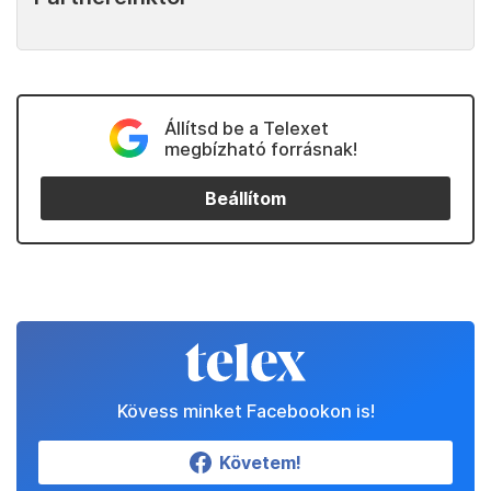
Állítsd be a Telexet
megbízható forrásnak!
Beállítom
Kövess minket Facebookon is!
Követem!