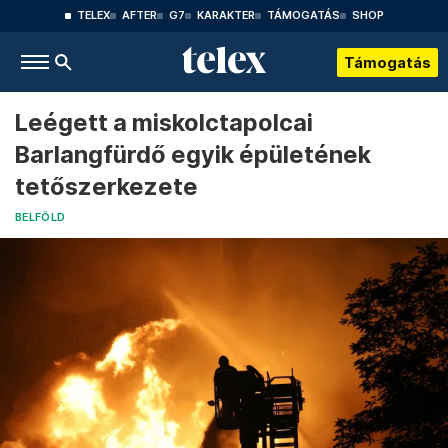
TELEX
AFTER
G7
KARAKTER
TÁMOGATÁS
SHOP
Támogatás
Leégett a miskolctapolcai
Barlangfürdő egyik épületének
tetőszerkezete
BELFÖLD