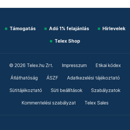
Támogatás
Adó 1% felajánlás
Hírlevelek
Telex Shop
© 2026 Telex.hu Zrt.
Impresszum
Etikai kódex
Átláthatóság
ÁSZF
Adatkezelési tájékoztató
Sütitájékoztató
Süti beállítások
Szabályzatok
Kommentelési szabályzat
Telex Sales