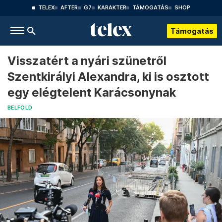
TELEX
AFTER
G7
KARAKTER
TÁMOGATÁS
SHOP
Támogatás
Visszatért a nyári szünetről
Szentkirályi Alexandra, ki is osztott
egy elégtelent Karácsonynak
BELFÖLD