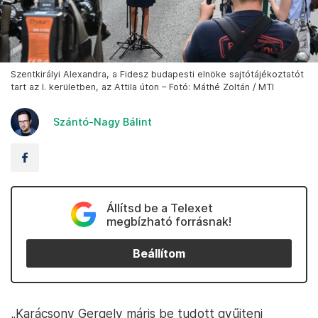
Szentkirályi Alexandra, a Fidesz budapesti elnöke sajtótájékoztatót
tart az I. kerületben, az Attila úton – Fotó: Máthé Zoltán / MTI
Szántó-Nagy Bálint
Állítsd be a Telexet
megbízható forrásnak!
Beállítom
„Karácsony Gergely máris be tudott gyűjteni