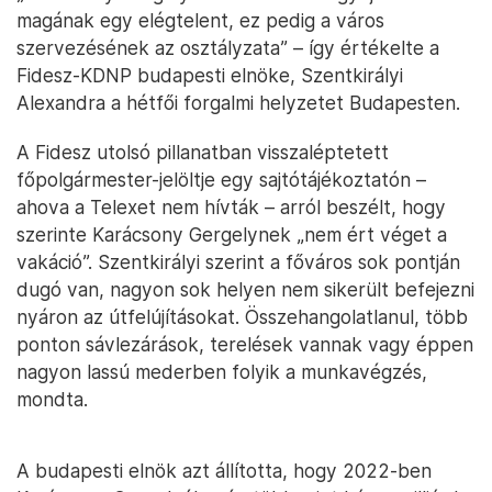
magának egy elégtelent, ez pedig a város
szervezésének az osztályzata” – így értékelte a
Fidesz-KDNP budapesti elnöke, Szentkirályi
Alexandra a hétfői forgalmi helyzetet Budapesten.
A Fidesz utolsó pillanatban visszaléptetett
főpolgármester-jelöltje egy sajtótájékoztatón –
ahova a Telexet nem hívták – arról beszélt, hogy
szerinte Karácsony Gergelynek „nem ért véget a
vakáció”. Szentkirályi szerint a főváros sok pontján
dugó van, nagyon sok helyen nem sikerült befejezni
nyáron az útfelújításokat. Összehangolatlanul, több
ponton sávlezárások, terelések vannak vagy éppen
nagyon lassú mederben folyik a munkavégzés,
mondta.
A budapesti elnök azt állította, hogy 2022-ben