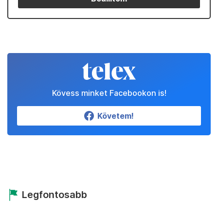
Kövess minket Facebookon is!
Követem!
Legfontosabb