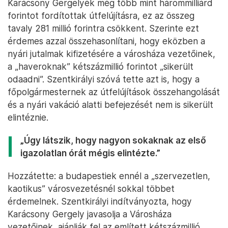
Karácsony Gergelyék még több mint hárommilliárd
forintot fordítottak útfelújításra, ez az összeg
tavaly 281 millió forintra csökkent. Szerinte ezt
érdemes azzal összehasonlítani, hogy eközben a
nyári jutalmak kifizetésére a városháza vezetőinek,
a „haveroknak” kétszázmillió forintot „sikerült
odaadni”. Szentkirályi szóvá tette azt is, hogy a
főpolgármesternek az útfelújítások összehangolását
és a nyári vakáció alatti befejezését nem is sikerült
elintéznie.
„Úgy látszik, hogy nagyon sokaknak az első
igazolatlan órát mégis elintézte.”
Hozzátette: a budapestiek ennél a „szervezetlen,
kaotikus” városvezetésnél sokkal többet
érdemelnek. Szentkirályi indítványozta, hogy
Karácsony Gergely javasolja a Városháza
vezetőinek, ajánlják fel az említett kétszázmillió