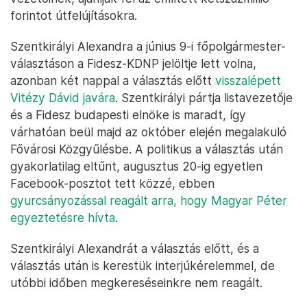
forintot útfelújításokra.
Szentkirályi Alexandra a június 9-i főpolgármester-
választáson a Fidesz-KDNP jelöltje lett volna,
azonban két nappal a választás előtt
visszalépett
Vitézy Dávid javára
. Szentkirályi pártja listavezetője
és a Fidesz budapesti elnöke is maradt, így
várhatóan beül majd az október elején megalakuló
Fővárosi Közgyűlésbe. A politikus a választás után
gyakorlatilag eltűnt, augusztus 20-ig egyetlen
Facebook-posztot tett közzé, ebben
gyurcsányozással reagált arra, hogy Magyar Péter
egyeztetésre hívta
.
Szentkirályi Alexandrát a választás előtt, és a
választás után is kerestük interjúkérelemmel, de
utóbbi időben megkereséseinkre nem reagált.