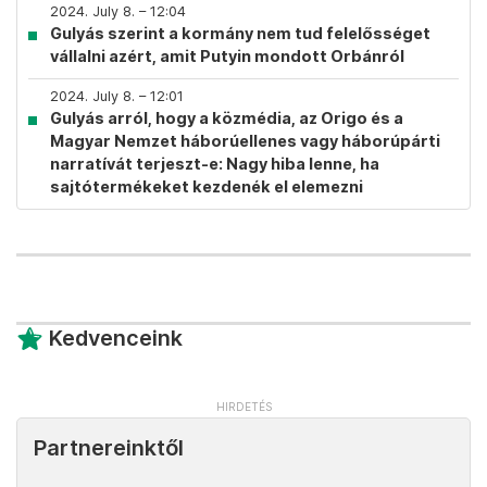
2024. July 8. – 12:04
Gulyás szerint a kormány nem tud felelősséget
vállalni azért, amit Putyin mondott Orbánról
2024. July 8. – 12:01
Gulyás arról, hogy a közmédia, az Origo és a
Magyar Nemzet háborúellenes vagy háborúpárti
narratívát terjeszt-e: Nagy hiba lenne, ha
sajtótermékeket kezdenék el elemezni
Kedvenceink
Partnereinktől