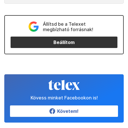
Állítsd be a Telexet
megbízható forrásnak!
Beállítom
Kövess minket Facebookon is!
Követem!