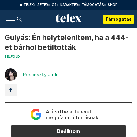
TELEX
AFTER
G7
KARAKTER
TÁMOGATÁS
SHOP
Támogatás
Gulyás: Én helytelenítem, ha a 444-
et bárhol betiltották
BELFÖLD
Presinszky Judit
Állítsd be a Telexet
megbízható forrásnak!
Beállítom