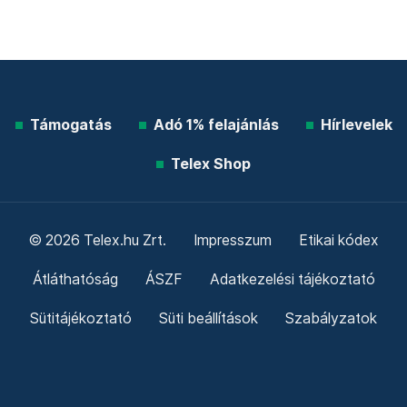
Támogatás
Adó 1% felajánlás
Hírlevelek
Telex Shop
© 2026 Telex.hu Zrt.
Impresszum
Etikai kódex
Átláthatóság
ÁSZF
Adatkezelési tájékoztató
Sütitájékoztató
Süti beállítások
Szabályzatok
Kommentelési szabályzat
Telex Sales