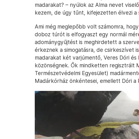
madarakat? – nyúlok az Alma nevet viselő 
kezem, de úgy tűnt, kifejezetten élvezi a 
Ami még meglepőbb volt számomra, hogy 
doboz túrót is elfogyaszt egy normál mér
adománygyűjtést is meghirdetett a szervez
érkeznek a simogatásra, de csirkeszívet i
madarakat két varjúmentő, Veres Dóri és P
közönségnek. Ők mindketten regisztrált
Természetvédelmi Egyesület) madárment
Madárkórház önkéntesei, emellett Dóri a R