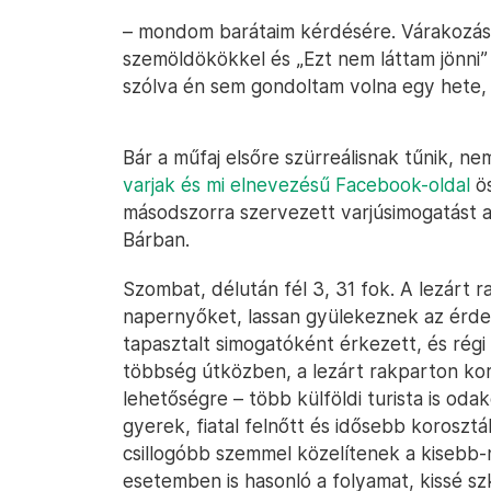
– mondom barátaim kérdésére. Várakozás
szemöldökökkel és „Ezt nem láttam jönni” 
szólva én sem gondoltam volna egy hete, 
Bár a műfaj elsőre szürreálisnak tűnik, n
varjak és mi elnevezésű Facebook-oldal
ös
másodszorra szervezett varjúsimogatást a
Bárban.
Szombat, délután fél 3, 31 fok. A lezárt r
napernyőket, lassan gyülekeznek az érdek
tapasztalt simogatóként érkezett, és régi
többség útközben, a lezárt rakparton kor
lehetőségre – több külföldi turista is oda
gyerek, fiatal felnőtt és idősebb korosztá
csillogóbb szemmel közelítenek a kisebb
esetemben is hasonló a folyamat, kissé sz