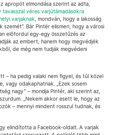
Az apropót elmondása szerint az adta,
y tavasszal véres varjútámadásokra
helyi varjaknak
, mondván, hogy a lakosság
ek szemét”. Bár Pintér elismeri, hogy a városi
an előfordul egy-egy összetűzés az
adják az embert, hanem hogy megvédjék
zekből, de még nem tudják megvédeni
t – ha pedig valaki nem figyel, és túl közel
ére, vagy odakaphatnak. „Ezek sosem
tség nagy” – mondja Pintér, aki szerint az,
 abszurdum. „Nekem akkor esett le, hogy az
zók – mennyi mindent rosszul tudnak, és
y elindította a Facebook-oldalt. A varjak
üntetést szervezett. A petíciót több mint