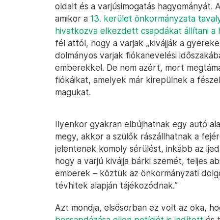
oldalt és a varjúsimogatás hagyományát. 
amikor a
13. kerület önkormányzata taval
hivatkozva elkezdett csapdákat állítani a 
fél attól, hogy a varjak „kivájják a gyerek
dolmányos varjak fiókanevelési időszakáb
emberekkel. De nem azért, mert megtám
fiókáikat, amelyek már kirepülnek a fés
magukat.
Ilyenkor gyakran elbújhatnak egy autó alat
megy, akkor a szülők rászállhatnak a fej
jelentenek komoly sérülést, inkább az ijed
hogy a varjú kivájja bárki szemét, teljes
emberek – köztük az önkormányzati dolgo
tévhitek alapján tájékozódnak.”
Azt mondja, elsősorban ez volt az oka, hog
becsapdázása ellen petíciót is indított
és t