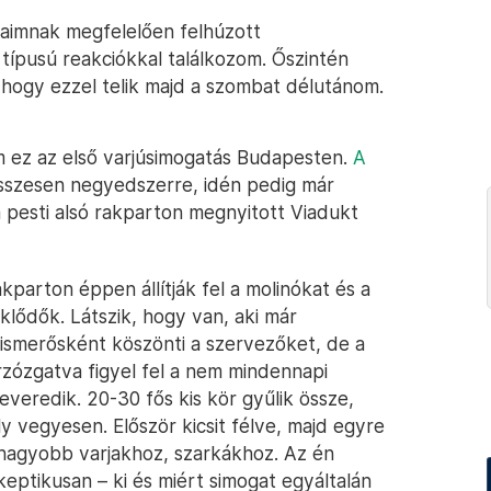
aimnak megfelelően felhúzott
típusú reakciókkal találkozom. Őszintén
hogy ezzel telik majd a szombat délutánom.
em ez az első varjúsimogatás Budapesten.
A
szesen negyedszerre, idén pedig már
 pesti alsó rakparton megnyitott Viadukt
akparton éppen állítják fel a molinókat és a
lődők. Látszik, hogy van, aki már
 ismerősként köszönti a szervezőket, de a
zózgatva figyel fel a nem mindennapi
keveredik. 20-30 fős kis kör gyűlik össze,
ly vegyesen. Először kicsit félve, majd egyre
-nagyobb varjakhoz, szarkákhoz. Az én
keptikusan – ki és miért simogat egyáltalán