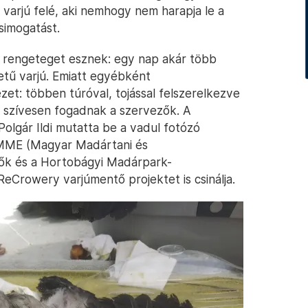
varjú felé, aki nemhogy nem harapja le a
simogatást.
rengeteget esznek: egy nap akár több
etű varjú. Emiatt egyébként
et: többen túróval, tojással felszerelkezve
s szívesen fogadnak a szervezők. A
olgár Ildi mutatta be a vadul fotózó
 MME (Magyar Madártani és
ők és a Hortobágyi Madárpark-
eCrowery varjúmentő projektet is csinálja.