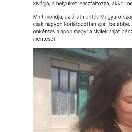
kivágja, a helyüket leaszfaltozza, akkor n
Mint mondja, az állatmentés Magyarorszá
csak nagyon korlátozottan száll be ebbe. Ez
önkéntes alapon megy: a civilek saját pénz
mentését.