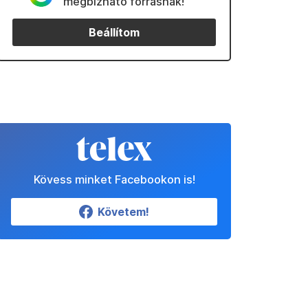
megbízható forrásnak!
Beállítom
Kövess minket Facebookon is!
Követem!