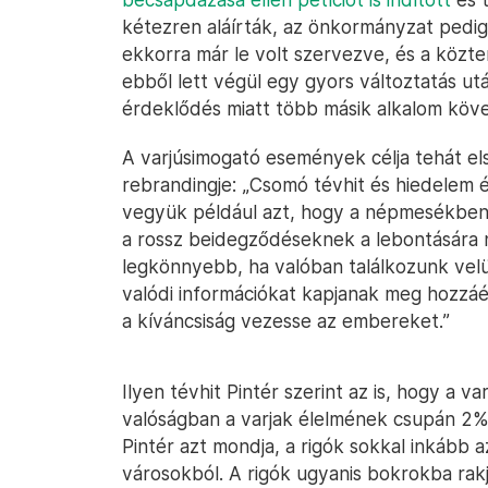
kétezren aláírták, az önkormányzat pedig
ekkorra már le volt szervezve, és a közte
ebből lett végül egy gyors változtatás utá
érdeklődés miatt több másik alkalom köve
A varjúsimogató események célja tehát els
rebrandingje: „Csomó tévhit és hiedelem é
vegyük például azt, hogy a népmesékben 
a rossz beidegződéseknek a lebontására 
legkönnyebb, ha valóban találkozunk velük
valódi információkat kapjanak meg hozzáé
a kíváncsiság vezesse az embereket.”
Ilyen tévhit Pintér szerint az is, hogy a v
valóságban a varjak élelmének csupán 2%-
Pintér azt mondja, a rigók sokkal inkább 
városokból. A rigók ugyanis bokrokba rak