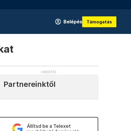
Belépés
Támogatás
kat
Partnereinktől
Állítsd be a Telexet