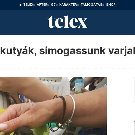
TELEX
AFTER
G7
KARAKTER
TÁMOGATÁS
SHOP
 kutyák, simogassunk varja