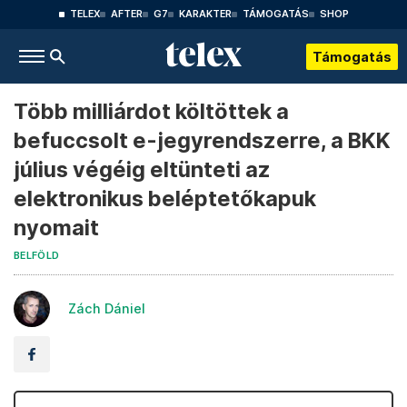
TELEX
AFTER
G7
KARAKTER
TÁMOGATÁS
SHOP
Támogatás
Több milliárdot költöttek a
befuccsolt e-jegyrendszerre, a BKK
július végéig eltünteti az
elektronikus beléptetőkapuk
nyomait
BELFÖLD
Zách Dániel