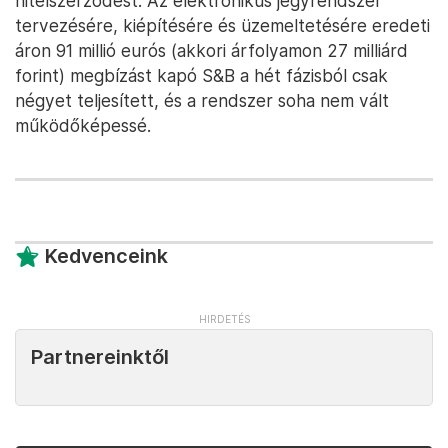
hitelszerződést. Az elektronikus jegyrendszer
tervezésére, kiépítésére és üzemeltetésére eredeti
áron 91 millió eurós (akkori árfolyamon 27 milliárd
forint) megbízást kapó S&B a hét fázisból csak
négyet teljesített, és a rendszer soha nem vált
működőképessé.
Kedvenceink
Partnereinktől