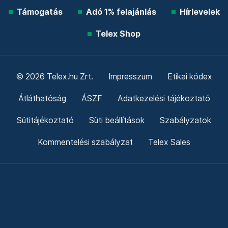
Támogatás
Adó 1% felajánlás
Hírlevelek
Telex Shop
© 2026 Telex.hu Zrt.
Impresszum
Etikai kódex
Átláthatóság
ÁSZF
Adatkezelési tájékoztató
Sütitájékoztató
Süti beállítások
Szabályzatok
Kommentelési szabályzat
Telex Sales