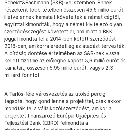
Scheidt&Bachmann (S&B)-vel szemben. Ennek
részeként több tételben összesen 45,5 millió eurót,
illetve ennek kamatait követeltek a német cégtől,
egyúttal kimondták, hogy a német kivitelező olyan
szerződésszegést követett el, ami miatt a BKK
joggal mondta fel a 2014-ben kötött szerződést
2018-ban, amikorra eredetileg az átadást tervezték.
A bíróság döntése értelmében az S&B-nek vissza
kellett fizetnie az előlegbe kapott 3,8 millió eurót és
kamatait, összesen 5,95 millió eurót, vagyis 2,3
milliárd forintot.
A Tarlós-féle városvezetés az utolsó percig
tagadta, hogy gond lenne a projekttel, csak akkor
mondták fel a vállalkozói szerződést, amikor a
projektet finanszírozó Európai Újjáépítési és
Fejlesztési Bank (EBRD) felmondta a