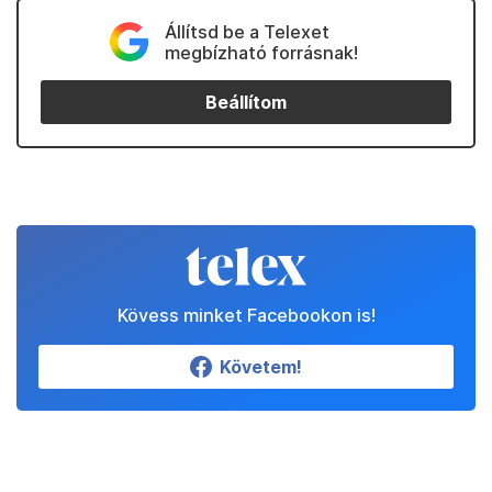
Állítsd be a Telexet
megbízható forrásnak!
Beállítom
Kövess minket Facebookon is!
Követem!