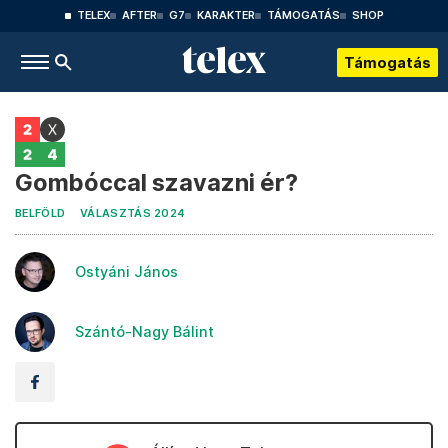
TELEX
AFTER
G7
KARAKTER
TÁMOGATÁS
SHOP
Támogatás
Gombóccal szavazni ér?
BELFÖLD
VÁLASZTÁS 2024
Ostyáni János
Szántó-Nagy Bálint