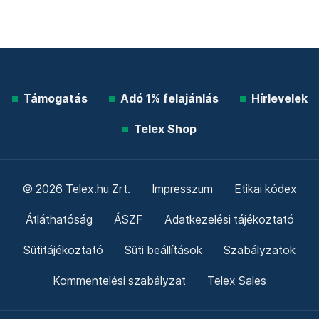
Támogatás
Adó 1% felajánlás
Hírlevelek
Telex Shop
© 2026 Telex.hu Zrt.
Impresszum
Etikai kódex
Átláthatóság
ÁSZF
Adatkezelési tájékoztató
Sütitájékoztató
Süti beállítások
Szabályzatok
Kommentelési szabályzat
Telex Sales