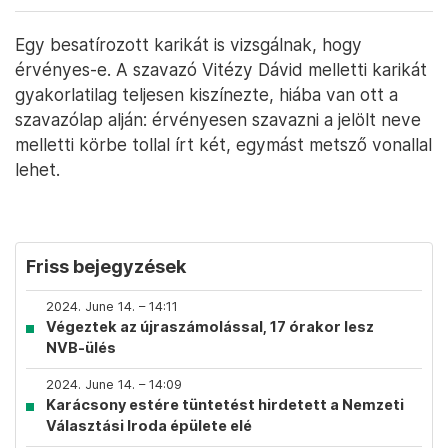
Egy besatírozott karikát is vizsgálnak, hogy
érvényes-e. A szavazó Vitézy Dávid melletti karikát
gyakorlatilag teljesen kiszínezte, hiába van ott a
szavazólap alján: érvényesen szavazni a jelölt neve
melletti körbe tollal írt két, egymást metsző vonallal
lehet.
Friss bejegyzések
2024. June 14. – 14:11
Végeztek az újraszámolással, 17 órakor lesz
NVB-ülés
2024. June 14. – 14:09
Karácsony estére tüntetést hirdetett a Nemzeti
Választási Iroda épülete elé