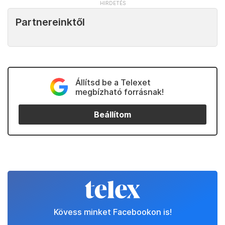
Partnereinktől
Állítsd be a Telexet
megbízható forrásnak!
Beállítom
Kövess minket Facebookon is!