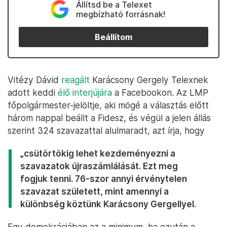
Állítsd be a Telexet
megbízható forrásnak!
Beállítom
Vitézy Dávid
reagált
Karácsony Gergely Telexnek
adott keddi
élő interjújára
a Facebookon. Az LMP
főpolgármester-jelöltje, aki mögé a választás előtt
három nappal beállt a Fidesz, és végül a jelen állás
szerint 324 szavazattal alulmaradt, azt írja, hogy
„csütörtökig lehet kezdeményezni a
szavazatok újraszámlálását. Ezt meg
fogjuk tenni. 76-szor annyi érvénytelen
szavazat született, mint amennyi a
különbség köztünk Karácsony Gergellyel.
Egy demokráciában az a minimum, ha ezután a