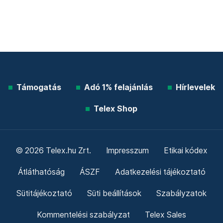
Támogatás
Adó 1% felajánlás
Hírlevelek
Telex Shop
© 2026 Telex.hu Zrt.
Impresszum
Etikai kódex
Átláthatóság
ÁSZF
Adatkezelési tájékoztató
Sütitájékoztató
Süti beállítások
Szabályzatok
Kommentelési szabályzat
Telex Sales