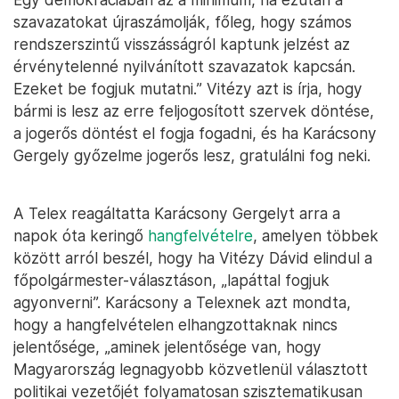
szavazatokat újraszámolják, főleg, hogy számos
rendszerszintű visszásságról kaptunk jelzést az
érvénytelenné nyilvánított szavazatok kapcsán.
Ezeket be fogjuk mutatni.” Vitézy azt is írja, hogy
bármi is lesz az erre feljogosított szervek döntése,
a jogerős döntést el fogja fogadni, és ha Karácsony
Gergely győzelme jogerős lesz, gratulálni fog neki.
A Telex reagáltatta Karácsony Gergelyt arra a
napok óta keringő
hangfelvételre
, amelyen többek
között arról beszél, hogy ha Vitézy Dávid elindul a
főpolgármester-választáson, „lapáttal fogjuk
agyonverni”. Karácsony a Telexnek azt mondta,
hogy a hangfelvételen elhangzottaknak nincs
jelentősége, „aminek jelentősége van, hogy
Magyarország legnagyobb közvetlenül választott
politikai vezetőjét folyamatosan szisztematikusan