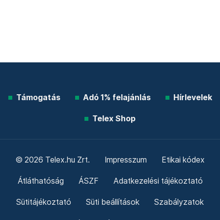
Támogatás
Adó 1% felajánlás
Hírlevelek
Telex Shop
© 2026 Telex.hu Zrt.
Impresszum
Etikai kódex
Átláthatóság
ÁSZF
Adatkezelési tájékoztató
Sütitájékoztató
Süti beállítások
Szabályzatok