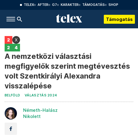
TELEX
AFTER
G7
KARAKTER
TÁMOGATÁS
SHOP
Támogatás
A nemzetközi választási
megfigyelők szerint megtévesztés
volt Szentkirályi Alexandra
visszalépése
BELFÖLD
VÁLASZTÁS 2024
Németh-Halász
Nikolett