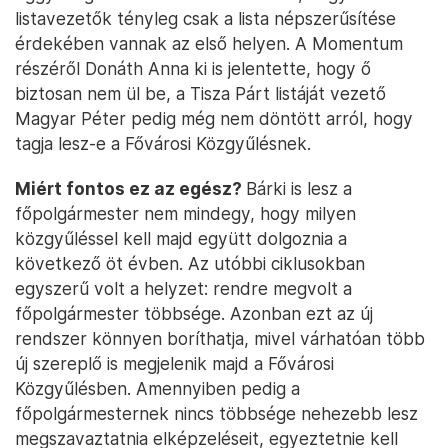
listavezetők tényleg csak a lista népszerűsítése
érdekében vannak az első helyen. A Momentum
részéről Donáth Anna ki is jelentette, hogy ő
biztosan nem ül be, a Tisza Párt listáját vezető
Magyar Péter pedig még nem döntött arról, hogy
tagja lesz-e a Fővárosi Közgyűlésnek.
Miért fontos ez az egész?
Bárki is lesz a
főpolgármester nem mindegy, hogy milyen
közgyűléssel kell majd együtt dolgoznia a
következő öt évben. Az utóbbi ciklusokban
egyszerű volt a helyzet: rendre megvolt a
főpolgármester többsége. Azonban ezt az új
rendszer könnyen boríthatja, mivel várhatóan több
új szereplő is megjelenik majd a Fővárosi
Közgyűlésben. Amennyiben pedig a
főpolgármesternek nincs többsége nehezebb lesz
megszavaztatnia elképzeléseit, egyeztetnie kell