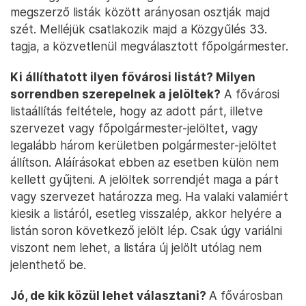
megszerző listák között arányosan osztják majd
szét. Melléjük csatlakozik majd a Közgyűlés 33.
tagja, a közvetlenül megválasztott főpolgármester.
Ki állíthatott ilyen fővárosi listát? Milyen
sorrendben szerepelnek a jelöltek?
A fővárosi
listaállítás feltétele, hogy az adott párt, illetve
szervezet vagy főpolgármester-jelöltet, vagy
legalább három kerületben polgármester-jelöltet
állítson. Aláírásokat ebben az esetben külön nem
kellett gyűjteni. A jelöltek sorrendjét maga a párt
vagy szervezet határozza meg. Ha valaki valamiért
kiesik a listáról, esetleg visszalép, akkor helyére a
listán soron következő jelölt lép. Csak úgy variálni
viszont nem lehet, a listára új jelölt utólag nem
jelenthető be.
Jó, de kik közül lehet választani?
A fővárosban