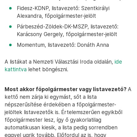
Fidesz-KDNP, listavezető: Szentkirályi
Alexandra, főpolgármester-jelölt
Párbeszéd-Zöldek-DK-MSZP, listavezető:
Karácsony Gergely, főpolgármester-jelölt
Momentum, listavezető: Donáth Anna
A listákat a Nemzeti Választási Iroda oldalán,
ide
kattintva
lehet böngészni.
Most akkor főpolgármester vagy listavezető?
A
kettő nem zárja ki egymást, sőt a lista
népszerűsítése érdekében a főpolgármester-
jelöltek listavezetők is. Értelemszerűen egyikből
főpolgármester lesz, így ő gyakorlatilag
automatikusan kiesik, a lista pedig sorrendben
eggyel ugrik tovább. Előfordul az is, hogy