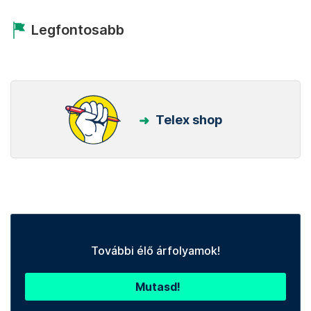
Legfontosabb
Telex shop
További élő árfolyamok!
Mutasd!