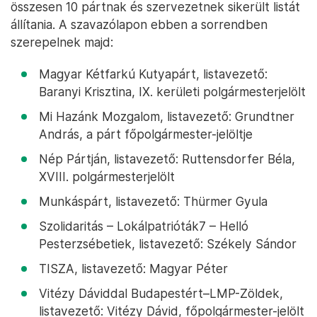
összesen 10 pártnak és szervezetnek sikerült listát
állítania. A szavazólapon ebben a sorrendben
szerepelnek majd:
Magyar Kétfarkú Kutyapárt, listavezető:
Baranyi Krisztina, IX. kerületi polgármesterjelölt
Mi Hazánk Mozgalom, listavezető: Grundtner
András, a párt főpolgármester-jelöltje
Nép Pártján, listavezető: Ruttensdorfer Béla,
XVIII. polgármesterjelölt
Munkáspárt, listavezető: Thürmer Gyula
Szolidaritás – Lokálpatrióták7 – Helló
Pesterzsébetiek, listavezető: Székely Sándor
TISZA, listavezető: Magyar Péter
Vitézy Dáviddal Budapestért–LMP-Zöldek,
listavezető: Vitézy Dávid, főpolgármester-jelölt