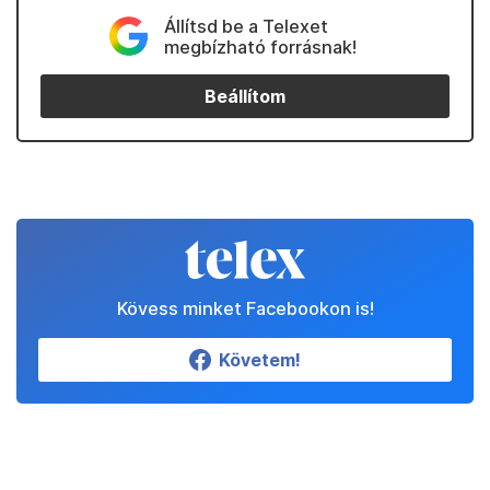
Állítsd be a Telexet
megbízható forrásnak!
Beállítom
Kövess minket Facebookon is!
Követem!