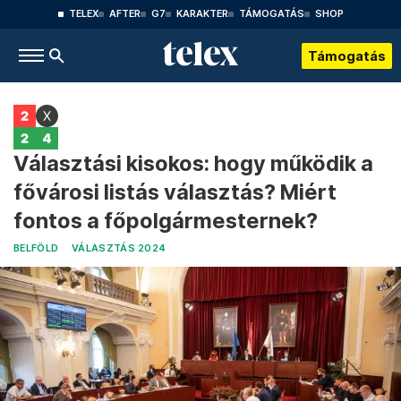
TELEX
AFTER
G7
KARAKTER
TÁMOGATÁS
SHOP
Támogatás
Választási kisokos: hogy működik a
fővárosi listás választás? Miért
fontos a főpolgármesternek?
BELFÖLD
VÁLASZTÁS 2024