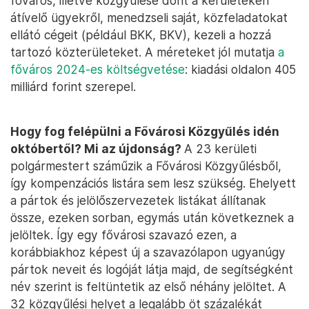
főváros, illetve közgyűlése dönt a kerületeken
átívelő ügyekről, menedzseli saját, közfeladatokat
ellátó cégeit (például BKK, BKV), kezeli a hozzá
tartozó közterületeket. A méreteket jól mutatja
a
főváros 2024-es költségvetése
: kiadási oldalon 405
milliárd forint szerepel.
Hogy fog felépülni a Fővárosi Közgyűlés idén
októbertől? Mi az újdonság?
A 23 kerületi
polgármestert száműzik a Fővárosi Közgyűlésből,
így kompenzációs listára sem lesz szükség. Ehelyett
a pártok és jelölőszervezetek listákat állítanak
össze, ezeken sorban, egymás után következnek a
jelöltek. Így egy fővárosi szavazó ezen, a
korábbiakhoz képest új a szavazólapon ugyanúgy
pártok neveit és logóját látja majd, de segítségként
név szerint is feltüntetik az első néhány jelöltet. A
32 közgyűlési helyet a legalább öt százalékát