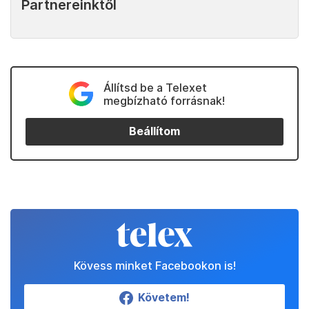
Partnereinktől
Állítsd be a Telexet
megbízható forrásnak!
Beállítom
Kövess minket Facebookon is!
Követem!