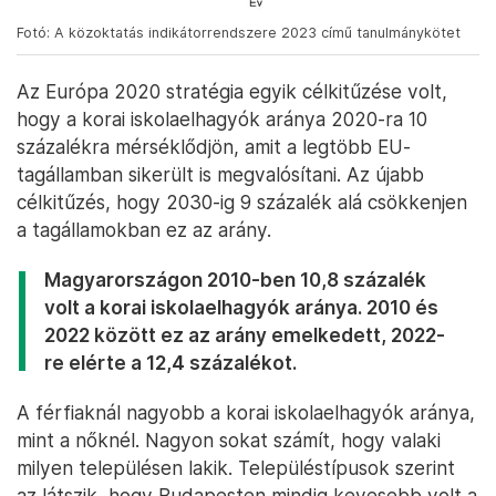
Fotó: A közoktatás indikátorrendszere 2023 című tanulmánykötet
Az Európa 2020 stratégia egyik célkitűzése volt,
hogy a korai iskolaelhagyók aránya 2020-ra 10
százalékra mérséklődjön, amit a legtöbb EU-
tagállamban sikerült is megvalósítani. Az újabb
célkitűzés, hogy 2030-ig 9 százalék alá csökkenjen
a tagállamokban ez az arány.
Magyarországon 2010-ben 10,8 százalék
volt a korai iskolaelhagyók aránya. 2010 és
2022 között ez az arány emelkedett, 2022-
re elérte a 12,4 százalékot.
A férfiaknál nagyobb a korai iskolaelhagyók aránya,
mint a nőknél. Nagyon sokat számít, hogy valaki
milyen településen lakik. Településtípusok szerint
az látszik, hogy Budapesten mindig kevesebb volt a