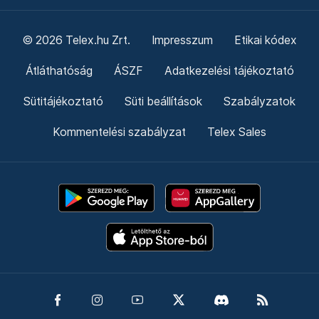
© 2026 Telex.hu Zrt.
Impresszum
Etikai kódex
Átláthatóság
ÁSZF
Adatkezelési tájékoztató
Sütitájékoztató
Süti beállítások
Szabályzatok
Kommentelési szabályzat
Telex Sales