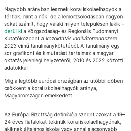
Nagyobb arányban lesznek korai iskolaelhagyók a
férfiak, mint a nők, de a lemorzsolódásban nagyon
sokat számít, hogy valaki milyen településen lakik –
derül ki
a Közgazdaság- és Regionális Tudományi
Kutatóközpont
A közoktatás indikátorrendszere
2023
című tanulmánykötetéből. A tanulmány egy
sor grafikont és kimutatást tartalmaz a magyar
oktatás jelenlegi helyzetéről, 2010 és 2022 közötti
adatokkal.
Míg a legtöbb európai országban az utóbbi időben
csökkent a korai iskolaelhagyók aránya,
Magyarországon emelkedett.
Az Európai Bizottság definíciója szerint azokat a 18–
24 éves fiatalokat tekintik korai iskolaelhagyónak,
akiknek általános iskolai vagy annál alacsonyabb