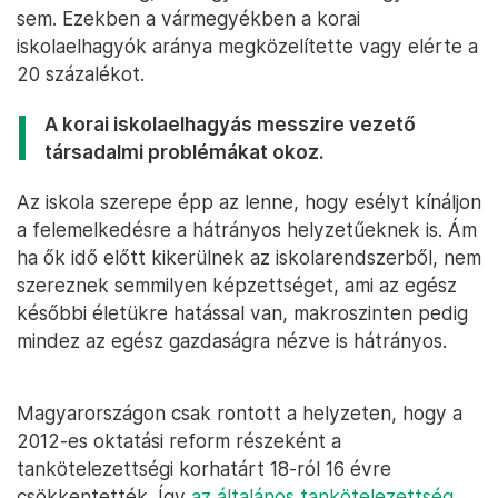
sem. Ezekben a vármegyékben a korai
iskolaelhagyók aránya megközelítette vagy elérte a
20 százalékot.
A korai iskolaelhagyás messzire vezető
társadalmi problémákat okoz.
Az iskola szerepe épp az lenne, hogy esélyt kínáljon
a felemelkedésre a hátrányos helyzetűeknek is. Ám
ha ők idő előtt kikerülnek az iskolarendszerből, nem
szereznek semmilyen képzettséget, ami az egész
későbbi életükre hatással van, makroszinten pedig
mindez az egész gazdaságra nézve is hátrányos.
Magyarországon csak rontott a helyzeten, hogy a
2012-es oktatási reform részeként a
tankötelezettségi korhatárt 18-ról 16 évre
csökkentették. Így
az általános tankötelezettség