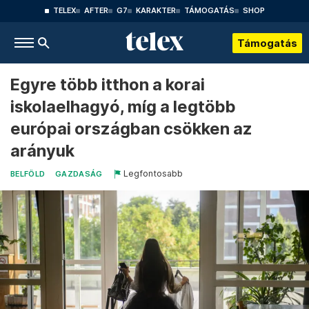
TELEX
AFTER
G7
KARAKTER
TÁMOGATÁS
SHOP
Támogatás
Egyre több itthon a korai
iskolaelhagyó, míg a legtöbb
európai országban csökken az
arányuk
Legfontosabb
BELFÖLD
GAZDASÁG