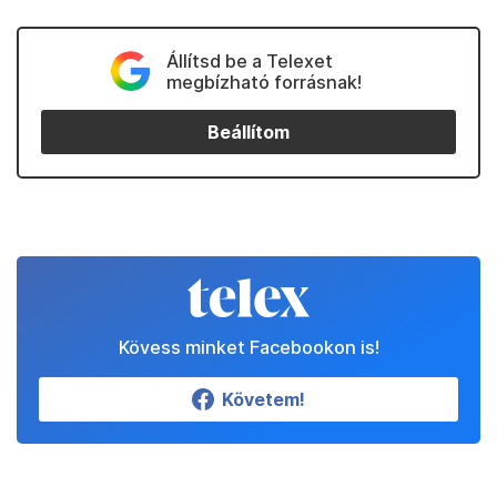
Állítsd be a Telexet
megbízható forrásnak!
Beállítom
Kövess minket Facebookon is!
Követem!