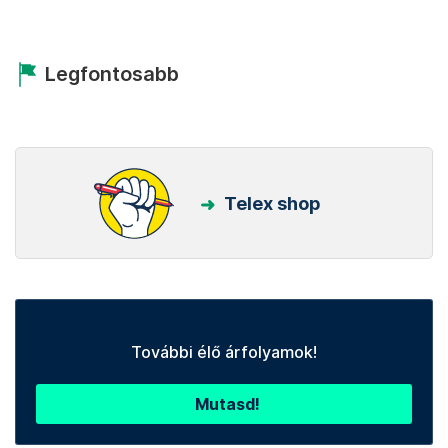
Legfontosabb
Telex shop
További élő árfolyamok!
Mutasd!