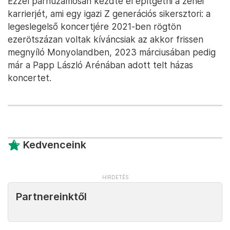
Ezzel párhuzamosan kezdte el építgetni a zenei
karrierjét, ami egy igazi Z generációs sikersztori: a
legeslegelső koncertjére 2021-ben rögtön
ezerötszázan voltak kíváncsiak az akkor frissen
megnyíló Monyolandben, 2023 márciusában pedig
már a Papp László Arénában adott telt házas
koncertet.
Kedvenceink
Partnereinktől