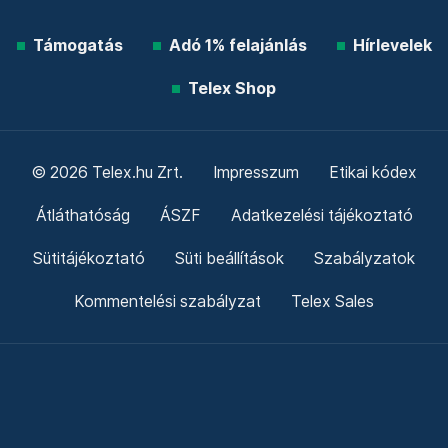
Támogatás
Adó 1% felajánlás
Hírlevelek
Telex Shop
© 2026 Telex.hu Zrt.
Impresszum
Etikai kódex
Átláthatóság
ÁSZF
Adatkezelési tájékoztató
Sütitájékoztató
Süti beállítások
Szabályzatok
Kommentelési szabályzat
Telex Sales