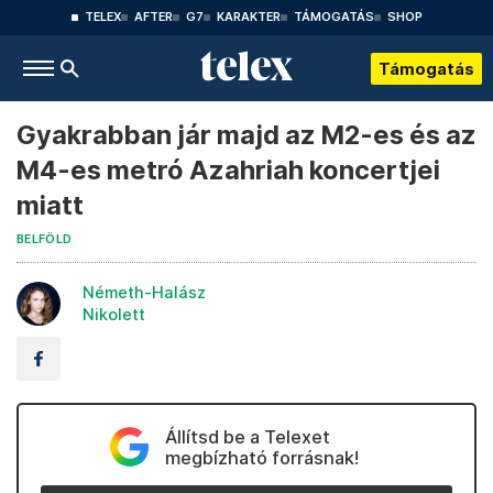
TELEX
AFTER
G7
KARAKTER
TÁMOGATÁS
SHOP
Támogatás
Gyakrabban jár majd az M2-es és az
M4-es metró Azahriah koncertjei
miatt
BELFÖLD
Németh-Halász
Nikolett
Állítsd be a Telexet
megbízható forrásnak!