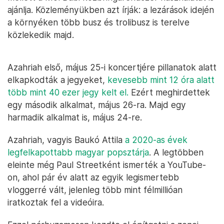
ajánlja. Közleményükben azt írják: a lezárások idején
a környéken több busz és trolibusz is terelve
közlekedik majd.
Azahriah első, május 25-i koncertjére pillanatok alatt
elkapkodták a jegyeket,
kevesebb mint 12 óra alatt
több mint 40 ezer jegy kelt el.
Ezért meghirdettek
egy második alkalmat, május 26-ra. Majd egy
harmadik alkalmat is, május 24-re.
Azahriah, vagyis Baukó Attila
a 2020-as évek
legfelkapottabb magyar popsztárja
. A legtöbben
eleinte még Paul Streetként ismerték a YouTube-
on, ahol pár év alatt az egyik legismertebb
vloggerré vált, jelenleg több mint félmillióan
iratkoztak fel a videóira.