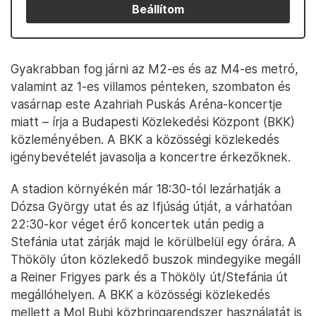
Beállítom
Gyakrabban fog járni az M2-es és az M4-es metró,
valamint az 1-es villamos pénteken, szombaton és
vasárnap este Azahriah Puskás Aréna-koncertje
miatt – írja a Budapesti Közlekedési Központ (BKK)
közleményében. A BKK a közösségi közlekedés
igénybevételét javasolja a koncertre érkezőknek.
A stadion környékén már 18:30-tól lezárhatják a
Dózsa György utat és az Ifjúság útját, a várhatóan
22:30-kor véget érő koncertek után pedig a
Stefánia utat zárják majd le körülbelül egy órára. A
Thököly úton közlekedő buszok mindegyike megáll
a Reiner Frigyes park és a Thököly út/Stefánia út
megállóhelyen. A BKK a közösségi közlekedés
mellett a Mol Bubi közbringarendszer használatát is