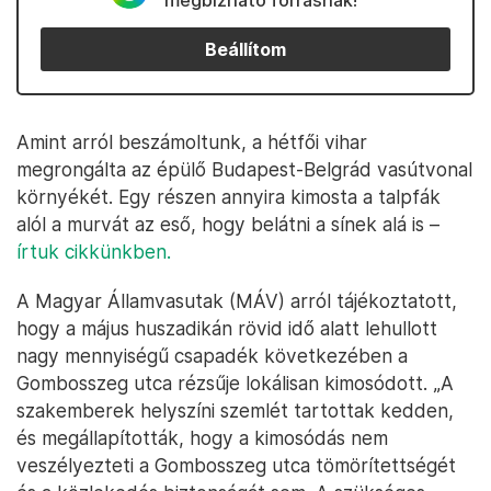
megbízható forrásnak!
Beállítom
Amint arról beszámoltunk, a hétfői vihar
megrongálta az épülő Budapest-Belgrád vasútvonal
környékét. Egy részen annyira kimosta a talpfák
alól a murvát az eső, hogy belátni a sínek alá is –
írtuk cikkünkben.
A Magyar Államvasutak (MÁV) arról tájékoztatott,
hogy a május huszadikán rövid idő alatt lehullott
nagy mennyiségű csapadék következében a
Gombosszeg utca rézsűje lokálisan kimosódott. „A
szakemberek helyszíni szemlét tartottak kedden,
és megállapították, hogy a kimosódás nem
veszélyezteti a Gombosszeg utca tömörítettségét