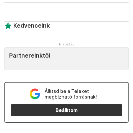
Kedvenceink
Partnereinktől
Állítsd be a Telexet
megbízható forrásnak!
Beállítom