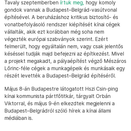
Tavaly szeptemberben
írtuk meg,
hogy komoly
gondok vannak a Budapest–Belgrád-vasútvonal
építésével. A beruházáshoz kritikus biztosító- és
vonatbefolyásoló rendszer kiépítését kínai cégek
vállalták, akik ezt korábban még soha nem
végezték európai szabványok szerint. Ezért
felmerült, hogy egyáltalán nem, vagy csak jelentős
késéssel tudják majd befejezni az építkezést. Mivel
a projekt megakadt, a pályaépítést végző Mészáros
Lőrinc-féle cégek a munkagépeik és munkásaik egy
részét levették a Budapest–Belgrád építéséről.
Május 8-án Budapestre látogatott Hszi Csin-ping
kínai kommunista pártfőtitkár, tárgyalt Orbán
Viktorral, és május 9-én elkezdtek megjelenni a
Budapest–Belgrádról szóló hírek a kínai állami
médiában is.