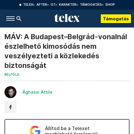
TELEX
AFTER
G7
KARAKTER
TÁMOGATÁS
SHOP
Támogatás
MÁV: A Budapest–Belgrád-vonalnál
észlelhető kimosódás nem
veszélyezteti a közlekedés
biztonságát
BELFÖLD
Ághassi Attila
Állítsd be a Telexet