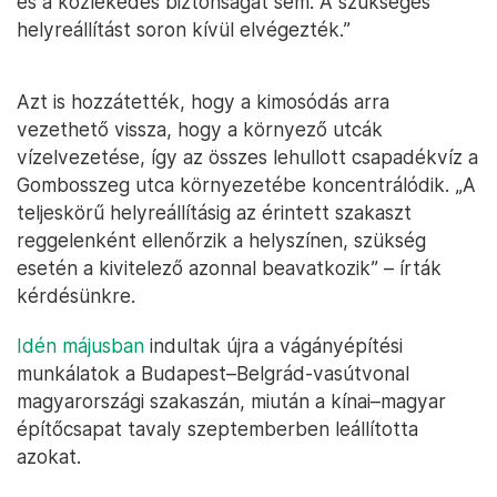
és a közlekedés biztonságát sem. A szükséges
helyreállítást soron kívül elvégezték.”
Azt is hozzátették, hogy a kimosódás arra
vezethető vissza, hogy a környező utcák
vízelvezetése, így az összes lehullott csapadékvíz a
Gombosszeg utca környezetébe koncentrálódik. „A
teljeskörű helyreállításig az érintett szakaszt
reggelenként ellenőrzik a helyszínen, szükség
esetén a kivitelező azonnal beavatkozik” – írták
kérdésünkre.
Idén májusban
indultak újra a vágányépítési
munkálatok a Budapest–Belgrád-vasútvonal
magyarországi szakaszán, miután a kínai–magyar
építőcsapat tavaly szeptemberben leállította
azokat.