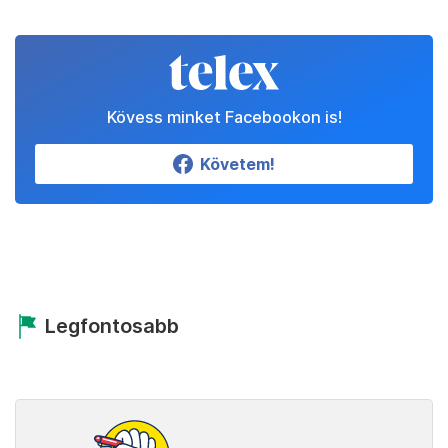
Kövess minket Facebookon is!
Követem!
Legfontosabb