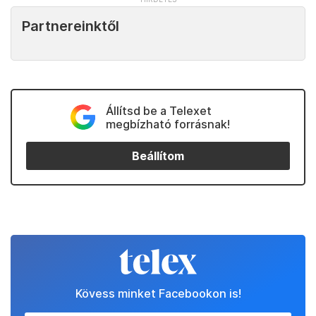
Partnereinktől
Állítsd be a Telexet
megbízható forrásnak!
Beállítom
Kövess minket Facebookon is!