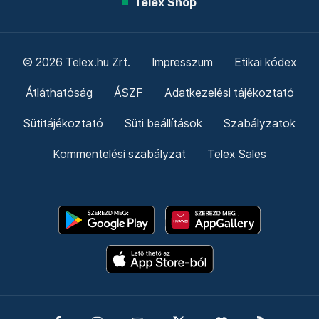
Telex Shop
© 2026 Telex.hu Zrt.
Impresszum
Etikai kódex
Átláthatóság
ÁSZF
Adatkezelési tájékoztató
Sütitájékoztató
Süti beállítások
Szabályzatok
Kommentelési szabályzat
Telex Sales