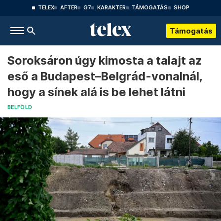
TELEX
AFTER
G7
KARAKTER
TÁMOGATÁS
SHOP
Támogatás
Soroksáron úgy kimosta a talajt az
eső a Budapest–Belgrád-vonalnál,
hogy a sínek alá is be lehet látni
BELFÖLD