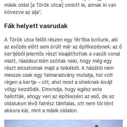
másik oldal [a Török utcai] omlott le, annak ki van
kövezve az alja”.
Fák helyett vasrudak
A Török utca felőli részen egy férfiba botlunk, aki
az esőzés előtt sem örült már az építkezésnek: az ő
kertjéből jelentős részt kisajátítottak a vasúti vonal
miatt, ráadásul idén szóltak neki, hogy még egy
részt elcsatolnak majd a telkéből. A házától nem
messze csak egy falmaradvány mutatja, hol volt
régen a kertje – ott, ahol most a síneknek kivájt
völgy kezdődik. Elmondja, hogy egész este
hallották, ahogy veri az építkezést az eső, de az
oldalukon lévő falrész támfalas, ott nem történt
akkora kár, mint a másik oldalon.