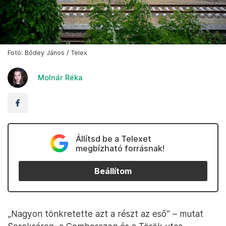
Fotó: Bődey János / Telex
Molnár Réka
Állítsd be a Telexet
megbízható forrásnak!
Beállítom
„Nagyon tönkretette azt a részt az eső” – mutat