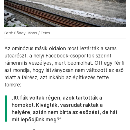
Fotó: Bődey János / Telex
Az ominózus másik oldalon most lezárták a saras
utcarészt, a helyi Facebook-csoportok szerint
rámenni is veszélyes, mert beomolhat. Ott egy férfi
azt mondja, hogy látványosan nem változott az eső
miatt a falrész, azt inkább az építkezés tette
tönkre:
„Itt fák voltak régen, azok tartották a
homokot. Kivágták, vasrudat raktak a
helyére, aztán nem bírta az esőzést, de hát
mit lepődjünk meg?”