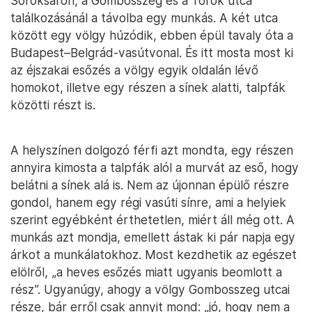
Soroksáron, a Gombosszeg és a Török utca
találkozásánál a távolba egy munkás. A két utca
között egy völgy húzódik, ebben épül tavaly óta a
Budapest–Belgrád-vasútvonal. És itt mosta most ki
az éjszakai esőzés a völgy egyik oldalán lévő
homokot, illetve egy részen a sínek alatti, talpfák
közötti részt is.
A helyszínen dolgozó férfi azt mondta, egy részen
annyira kimosta a talpfák alól a murvát az eső, hogy
belátni a sínek alá is. Nem az újonnan épülő részre
gondol, hanem egy régi vasúti sínre, ami a helyiek
szerint egyébként érthetetlen, miért áll még ott. A
munkás azt mondja, emellett ástak ki pár napja egy
árkot a munkálatokhoz. Most kezdhetik az egészet
elölről, „a heves esőzés miatt ugyanis beomlott a
rész”. Ugyanúgy, ahogy a völgy Gombosszeg utcai
része, bár erről csak annyit mond: „jó, hogy nem a