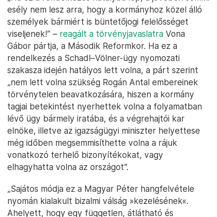
esély nem lesz arra, hogy a kormányhoz közel álló
személyek bármiért is büntetőjogi felelősséget
viseljenek!” –
reagált a törvényjavaslatra
Vona
Gábor pártja, a Második Reformkor. Ha ez a
rendelkezés a Schadl–Völner-ügy nyomozati
szakasza idején hatályos lett volna, a párt szerint
„nem lett volna szükség Rogán Antal embereinek
törvénytelen beavatkozására, hiszen a kormány
tagjai betekintést nyerhettek volna a folyamatban
lévő ügy bármely iratába, és a végrehajtói kar
elnöke, illetve az igazságügyi miniszter helyettese
még időben megsemmisíthette volna a rájuk
vonatkozó terhelő bizonyítékokat, vagy
elhagyhatta volna az országot”.
„Sajátos módja ez a Magyar Péter hangfelvétele
nyomán kialakult bizalmi válság »kezelésének«.
Ahelyett, hogy egy független, átlátható és