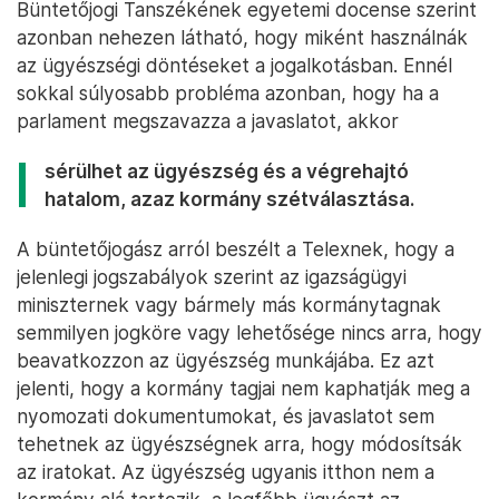
Büntetőjogi Tanszékének egyetemi docense szerint
azonban nehezen látható, hogy miként használnák
az ügyészségi döntéseket a jogalkotásban. Ennél
sokkal súlyosabb probléma azonban, hogy ha a
parlament megszavazza a javaslatot, akkor
sérülhet az üg​​yészség és a végrehajtó
hatalom, azaz kormán​​y szétválasztása.
A büntetőjogász arról beszélt a Telexnek, hogy a
jelenlegi jogszabályok szerint az igazságügyi
miniszternek vagy bármely más kormánytagnak
semmilyen jogköre vagy lehetősége nincs arra, hogy
beavatkozzon az ügyészség munkájába. Ez azt
jelenti, hogy a kormány tagjai nem kaphatják meg a
nyomozati dokumentumokat, és javaslatot sem
tehetnek az ügyészségnek arra, hogy módosítsák
az iratokat. Az ügyészség ugyanis itthon nem a