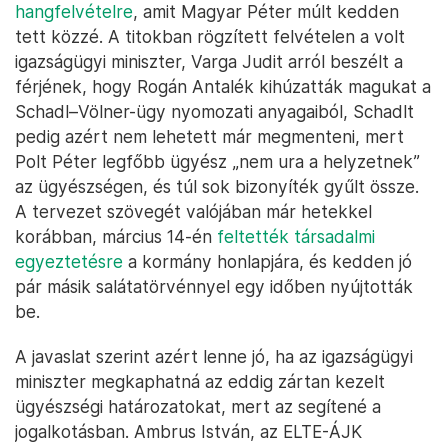
hangfelvételre
, amit Magyar Péter múlt kedden
tett közzé. A titokban rögzített felvételen a volt
igazságügyi miniszter, Varga Judit arról beszélt a
férjének, hogy Rogán Antalék kihúzatták magukat a
Schadl–Völner-ügy nyomozati anyagaiból, Schadlt
pedig azért nem lehetett már megmenteni, mert
Polt Péter legfőbb ügyész „nem ura a helyzetnek”
az ügyészségen, és túl sok bizonyíték gyűlt össze.
A tervezet szövegét valójában már hetekkel
korábban, március 14-én
feltették társadalmi
egyeztetésre
a kormány honlapjára, és kedden jó
pár másik salátatörvénnyel egy időben nyújtották
be.
A javaslat szerint azért lenne jó, ha az igazságügyi
miniszter megkaphatná az eddig zártan kezelt
ügyészségi határozatokat, mert az segítené a
jogalkotásban. Ambrus István, az ELTE-ÁJK