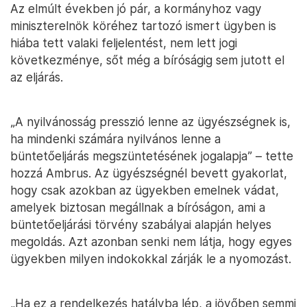
Az elmúlt években jó pár, a kormányhoz vagy
miniszterelnök köréhez tartozó ismert ügyben is
hiába tett valaki feljelentést, nem lett jogi
következménye, sőt még a bíróságig sem jutott el
az eljárás.
„A nyilvánosság presszió lenne az ügyészségnek is,
ha mindenki számára nyilvános lenne a
büntetőeljárás megszüntetésének jogalapja” – tette
hozzá Ambrus. Az ügyészségnél bevett gyakorlat,
hogy csak azokban az ügyekben emelnek vádat,
amelyek biztosan megállnak a bíróságon, ami a
büntetőeljárási törvény szabályai alapján helyes
megoldás. Azt azonban senki nem látja, hogy egyes
ügyekben milyen indokokkal zárják le a nyomozást.
„Ha ez a rendelkezés hatályba lép, a jövőben semmi