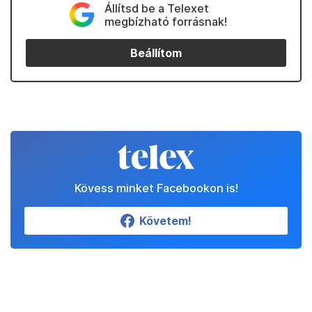
Állítsd be a Telexet
megbízható forrásnak!
Beállítom
Kövess minket Facebookon is!
Követem!