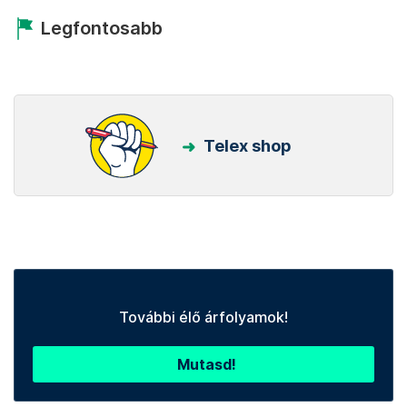
Legfontosabb
Telex shop
További élő árfolyamok!
Mutasd!