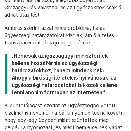
kormány alá tartozik, a legfőbb ügyészt az
Országgyűlés választja, és az ügyészeknek csak ő
adhat utasítást.
Ambrus szerint azzal nincs probléma, ha az
ügyészségi határozatokat kiadják, ám ő a teljes
transzparenciát látná jó megoldásnak.
„Nemcsak az igazságügyi miniszternek
kellene hozzáférnie az ügyészségi
határozatokhoz, hanem mindenkinek.
Ahogy a bírósági ítéletek is nyilvánosak, az
ügyészségi határozatokat is közzé kellene
tenni anonim formában az interneten.”
A büntetőjogász szerint az ügyészségbe vetett
bizalmat is növelné, ha bárki nyomon tudná követni,
hogy egy-egy ügyben miért szüntették meg
például a nyomozást, és miért nem emelnek vádat.