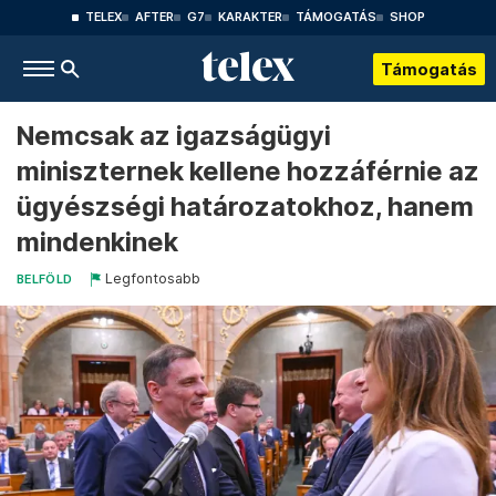
TELEX
AFTER
G7
KARAKTER
TÁMOGATÁS
SHOP
Támogatás
Nemcsak az igazságügyi
miniszternek kellene hozzáférnie az
ügyészségi határozatokhoz, hanem
mindenkinek
Legfontosabb
BELFÖLD