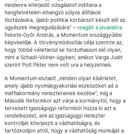
mindenre kiterjedő vizsgálatot indítana a
hangfelvételen elhangzó súlyos állítások
tisztázására, újabb politikai korbácsot készít elő az
ügyészek megregulázására” –
reagált a javaslatra
Fekete-Győr András, a Momentum országgyűlési
képviselője. A törvénymódosítás célja szerinte az,
hogy többé véletlenül se fordulhasson elő olyan,
mint a Schadl–Völner-ügyben, amikor Varga Judit
szerint Polt Péter nem volt ura a helyzetnek.
A Momentum elutasít „minden olyan kísérletet,
amely újabb nyomásgyakorlási eszközöket ad a
maffiakormány minisztereinek kezébe”, míg a
Második Reformkor azt várja a kormánytól, hogy a
tervezett igazságügyi reformból húzza ki azt a
rendelkezést, ami az igazságügyi miniszter
kontrollját kiterjeszti a vádhatóságra, és
tartózkodjon attól, hogy a vádhatóság munkáját a