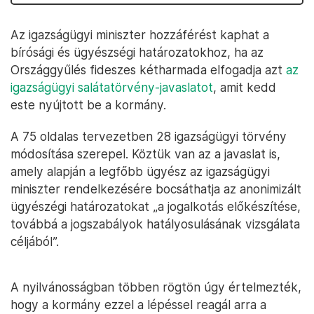
Az igazságügyi miniszter hozzáférést kaphat a
bírósági és ügyészségi határozatokhoz, ha az
Országgyűlés fideszes kétharmada elfogadja azt
az
igazságügyi salátatörvény-javaslatot
, amit kedd
este nyújtott be a kormány.
A 75 oldalas tervezetben 28 igazságügyi törvény
módosítása szerepel. Köztük van az a javaslat is,
amely alapján a legfőbb ügyész az igazságügyi
miniszter rendelkezésére bocsáthatja az anonimizált
ügyészégi határozatokat „a jogalkotás előkészítése,
továbbá a jogszabályok hatályosulásának vizsgálata
céljából”.
A nyilvánosságban többen rögtön úgy értelmezték,
hogy a kormány ezzel a lépéssel reagál arra a