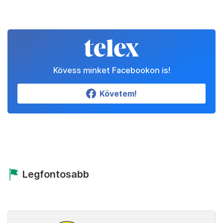
Kövess minket Facebookon is!
Követem!
Legfontosabb