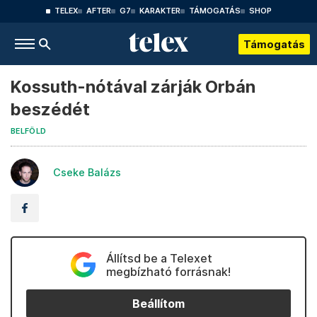
TELEX
AFTER
G7
KARAKTER
TÁMOGATÁS
SHOP
Támogatás
Kossuth-nótával zárják Orbán
beszédét
BELFÖLD
Cseke Balázs
Állítsd be a Telexet
megbízható forrásnak!
Beállítom