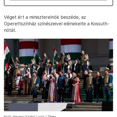
Véget ért a miniszterelnök beszéde, az
Operettszínház színészeivel elénekelte a Kossuth-
nótát.
Fotó: Hevesi-Szabó Lujza / Telex