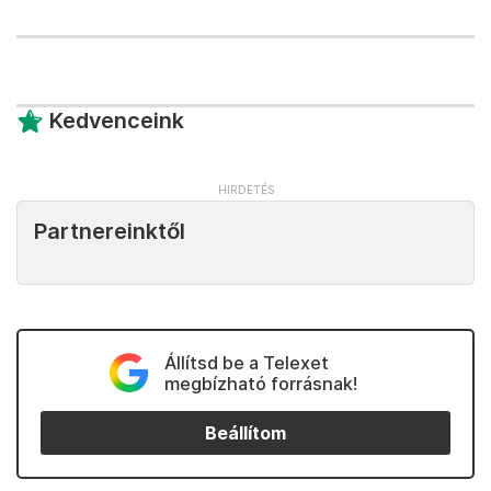
Kedvenceink
Partnereinktől
Állítsd be a Telexet
megbízható forrásnak!
Beállítom