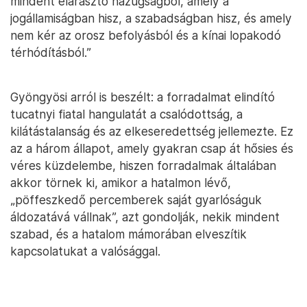
mindent elárasztó hazugságból, amely a
jogállamiságban hisz, a szabadságban hisz, és amely
nem kér az orosz befolyásból és a kínai lopakodó
térhódításból.”
Gyöngyösi arról is beszélt: a forradalmat elindító
tucatnyi fiatal hangulatát a csalódottság, a
kilátástalanság és az elkeseredettség jellemezte. Ez
az a három állapot, amely gyakran csap át hősies és
véres küzdelembe, hiszen forradalmak általában
akkor törnek ki, amikor a hatalmon lévő,
„pöffeszkedő percemberek saját gyarlóságuk
áldozatává vállnak”, azt gondolják, nekik mindent
szabad, és a hatalom mámorában elveszítik
kapcsolatukat a valósággal.