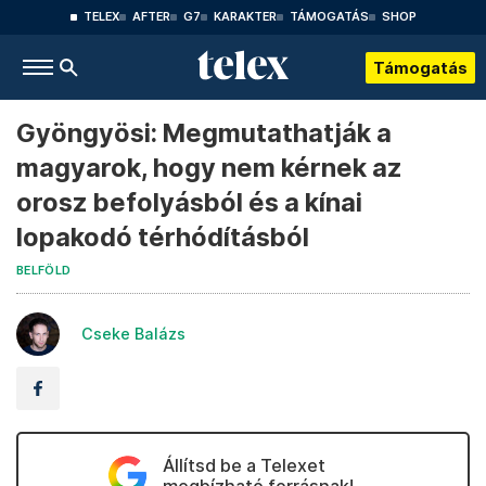
TELEX
AFTER
G7
KARAKTER
TÁMOGATÁS
SHOP
Támogatás
Gyöngyösi: Megmutathatják a
magyarok, hogy nem kérnek az
orosz befolyásból és a kínai
lopakodó térhódításból
BELFÖLD
Cseke Balázs
Állítsd be a Telexet