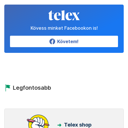
Kövess minket Facebookon is!
Követem!
Legfontosabb
Telex shop