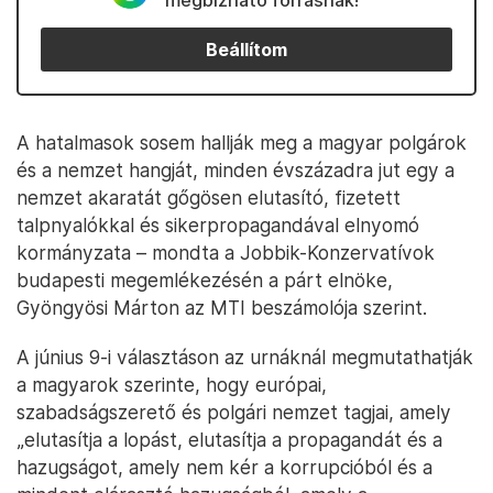
megbízható forrásnak!
Beállítom
A hatalmasok sosem hallják meg a magyar polgárok
és a nemzet hangját, minden évszázadra jut egy a
nemzet akaratát gőgösen elutasító, fizetett
talpnyalókkal és sikerpropagandával elnyomó
kormányzata – mondta a Jobbik-Konzervatívok
budapesti megemlékezésén a párt elnöke,
Gyöngyösi Márton az MTI beszámolója szerint.
A június 9-i választáson az urnáknál megmutathatják
a magyarok szerinte, hogy európai,
szabadságszerető és polgári nemzet tagjai, amely
„elutasítja a lopást, elutasítja a propagandát és a
hazugságot, amely nem kér a korrupcióból és a