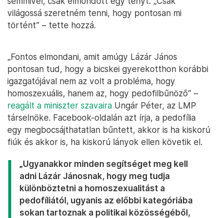
semmivel, csak elmondott egy tényt. „Csak
világossá szeretném tenni, hogy pontosan mi
történt” – tette hozzá.
„Fontos elmondani, amit amúgy Lázár János
pontosan tud, hogy a bicskei gyerekotthon korábbi
igazgatójával nem az volt a probléma, hogy
homoszexuális, hanem az, hogy pedofilbűnöző” –
reagált a miniszter szavaira
Ungár Péter, az LMP
társelnöke. Facebook-oldalán azt írja, a pedofília
egy megbocsájthatatlan bűntett, akkor is ha kiskorú
fiúk és akkor is, ha kiskorú lányok ellen követik el.
„Ugyanakkor minden segítséget meg kell
adni Lázár Jánosnak, hogy meg tudja
különböztetni a homoszexualitást a
pedofíliától, ugyanis az előbbi kategóriába
sokan tartoznak a politikai közösségéből,