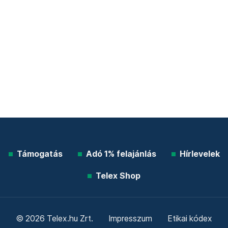
Támogatás
Adó 1% felajánlás
Hírlevelek
Telex Shop
© 2026 Telex.hu Zrt.
Impresszum
Etikai kódex