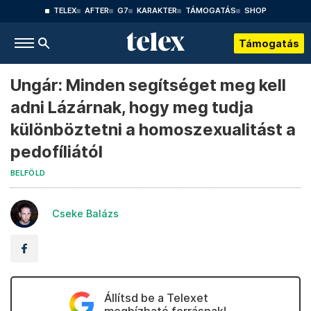
TELEX
AFTER
G7
KARAKTER
TÁMOGATÁS
SHOP
Támogatás
Ungár: Minden segítséget meg kell
adni Lázárnak, hogy meg tudja
különböztetni a homoszexualitást a
pedofíliától
BELFÖLD
Cseke Balázs
Állítsd be a Telexet