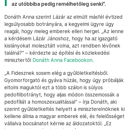
az utóbbiba pedig remélhetőleg senki”.
Donáth Anna szerint Lázár az elmúlt másfél évtized
legsúlyosabb botrányára, a kegyelmi ügyre úgy
reagál, hogy meleg emberek ellen hergel. „Az lenne
a kérdésem Lázár Jánoshoz, hogy ha az igazgató
kislányokat molesztált volna, azt rendben lévőnek
találná?” – kérdezte az építési és közlekedési
minisztertől
Donáth Anna Facebookon.
„A Fidesznek sosem elég a gyűlöletkeltésből.
Gyomorforgató és gyáva húzás, hogy úgy próbálják
eltolni maguktól ezt a több szálon is súlyos
pedofilbotrányt, hogy aljas módon összemossák a
pedofíliát a homoszexualitással” – írja Donáth, aki
szerint gyűlöletkeltés helyett a miniszterelnöknek ki
kellene állnia a magyar emberek elé, és felelősséget
vállalva bocsánatot kérnie az áldozatoktól. „Ez