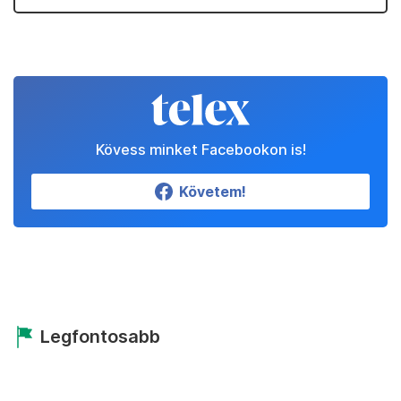
Kövess minket Facebookon is!
Követem!
Legfontosabb