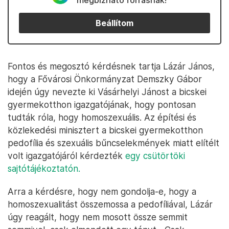
megbízható forrásnak!
Beállítom
Fontos és megosztó kérdésnek tartja Lázár János,
hogy a Fővárosi Önkormányzat Demszky Gábor
idején úgy nevezte ki Vásárhelyi Jánost a bicskei
gyermekotthon igazgatójának, hogy pontosan
tudták róla, hogy homoszexuális. Az építési és
közlekedési minisztert a bicskei gyermekotthon
pedofília és szexuális bűncselekmények miatt elítélt
volt igazgatójáról kérdezték
egy csütörtöki
sajtótájékoztatón.
Arra a kérdésre, hogy nem gondolja-e, hogy a
homoszexualitást összemossa a pedofíliával, Lázár
úgy reagált, hogy nem mosott össze semmit