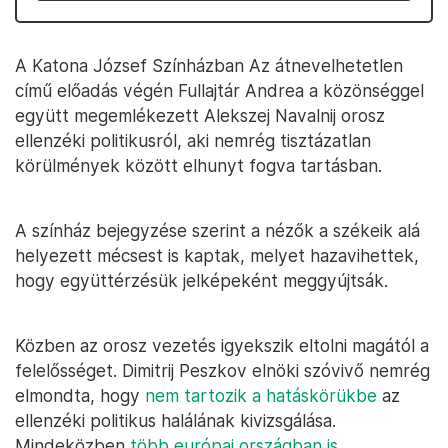
A Katona József Színházban Az átnevelhetetlen
című előadás végén Fullajtár Andrea a közönséggel
együtt megemlékezett Alekszej Navalnij orosz
ellenzéki politikusról, aki nemrég tisztázatlan
körülmények között elhunyt fogva tartásban.
A színház bejegyzése szerint a nézők a székeik alá
helyezett mécsest is kaptak, melyet hazavihettek,
hogy együttérzésük jelképeként meggyújtsák.
Közben az orosz vezetés igyekszik eltolni magától a
felelősséget. Dimitrij Peszkov elnöki szóvivő nemrég
elmondta, hogy
nem tartozik a hatáskörükbe
az
ellenzéki politikus halálának kivizsgálása.
Mindeközben
több európai országban is