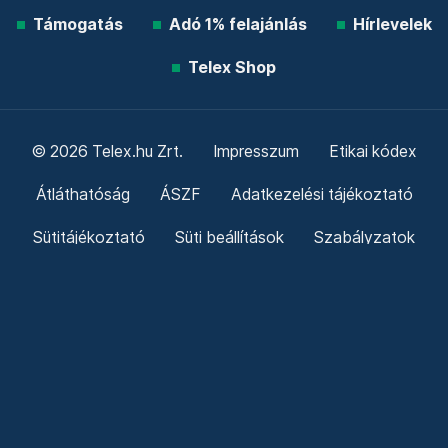
Támogatás
Adó 1% felajánlás
Hírlevelek
Telex Shop
© 2026 Telex.hu Zrt.
Impresszum
Etikai kódex
Átláthatóság
ÁSZF
Adatkezelési tájékoztató
Sütitájékoztató
Süti beállítások
Szabályzatok
Kommentelési szabályzat
Telex Sales