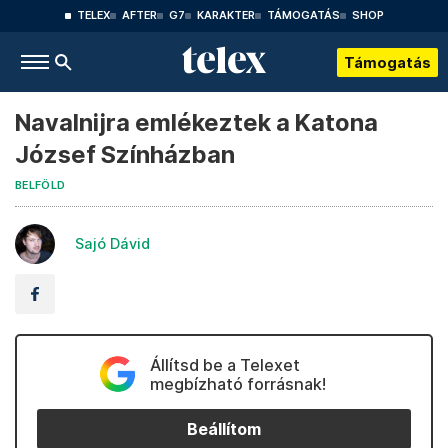
TELEX
AFTER
G7
KARAKTER
TÁMOGATÁS
SHOP
Támogatás
Navalnijra emlékeztek a Katona
József Színházban
BELFÖLD
Sajó Dávid
Állítsd be a Telexet
megbízható forrásnak!
Beállítom