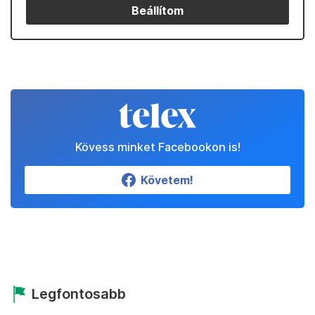
Beállítom
Kövess minket Facebookon is!
Követem!
Legfontosabb