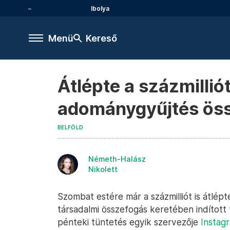
Ibolya
Menü
Kereső
Átlépte a százmilliót
adománygyűjtés ös
BELFÖLD
Németh-Halász
Nikolett
Szombat estére már a százmilliót is átlép
társadalmi összefogás keretében indított 
pénteki tüntetés egyik szervezője
Instag