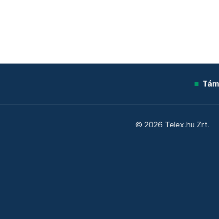
Tám
© 2026 Telex.hu Zrt.
Sütitájékoztató