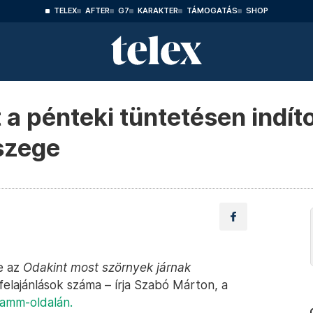
TELEX
AFTER
G7
KARAKTER
TÁMOGATÁS
SHOP
 a pénteki tüntetésen indíto
szege
te az
Odakint most szörnyek járnak
felajánlások száma – írja Szabó Márton, a
ramm-oldalán.