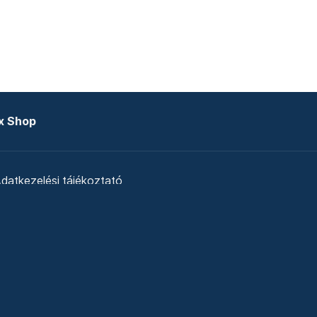
x Shop
datkezelési tájékoztató
zat
Telex Sales