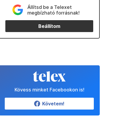
Állítsd be a Telexet
megbízható forrásnak!
Beállítom
Kövess minket Facebookon is!
Követem!