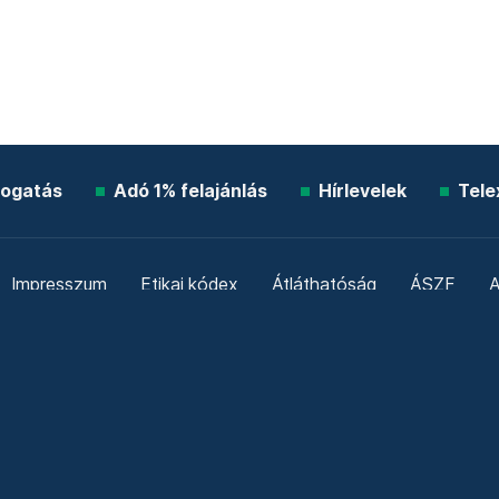
ogatás
Adó 1% felajánlás
Hírlevelek
Tele
Impresszum
Etikai kódex
Átláthatóság
ÁSZF
A
Süti beállítások
Szabályzatok
Kommentelési szabály