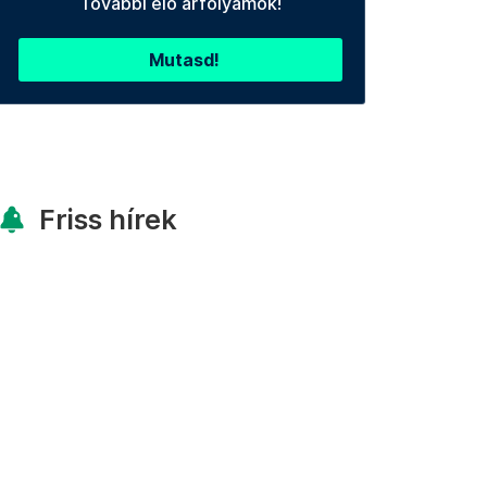
További élő árfolyamok!
Mutasd!
Friss hírek