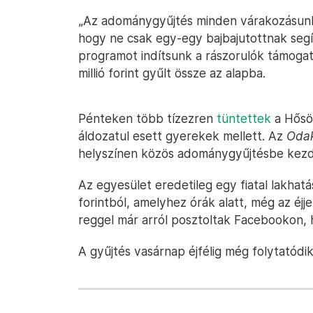
„Az adománygyűjtés minden várakozásunkat
hogy ne csak egy-egy bajbajutottnak seg
programot indítsunk a rászorulók támogatá
millió forint gyűlt össze az alapba.
Pénteken több tízezren
tüntettek
a Hősö
áldozatul esett gyerekek mellett. Az
Odak
helyszínen közös adománygyűjtésbe kez
Az egyesület eredetileg egy fiatal lakhatás
forintból, amelyhez órák alatt, még az éjj
reggel már arról posztoltak Facebookon,
A gyűjtés vasárnap éjfélig még folytatódik