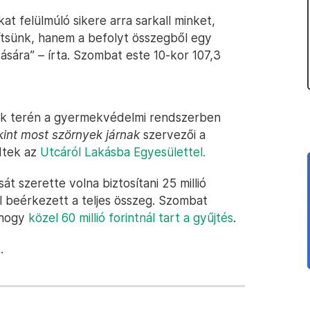
 felülmúló sikere arra sarkall minket,
ítsünk, hanem a befolyt összegből egy
sára” – írta. Szombat este 10-kor 107,3
k terén a gyermekvédelmi rendszerben
int most szörnyek járnak
szervezői a
dtek az
Utcáról Lakásba Egyesülettel.
át szerette volna biztosítani 25 millió
el beérkezett a teljes összeg. Szombat
 hogy
közel 60 millió forintnál tart a gyűjtés
.
.