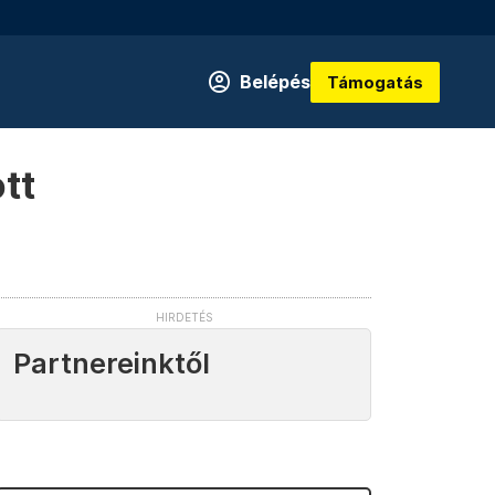
Belépés
Támogatás
tt
Partnereinktől