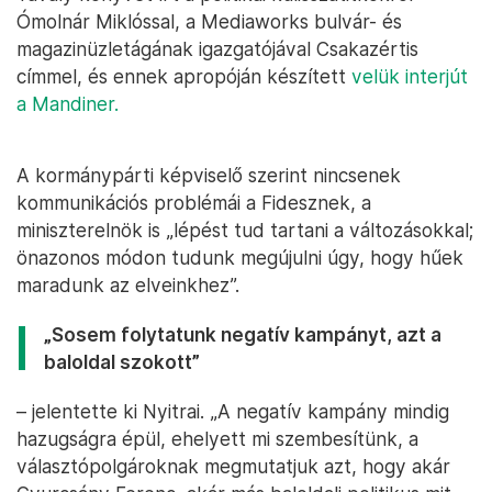
Ómolnár Miklóssal, a Mediaworks bulvár- és
magazinüzletágának igazgatójával Csakazértis
címmel, és ennek apropóján készített
velük interjút
a Mandiner.
A kormánypárti képviselő szerint nincsenek
kommunikációs problémái a Fidesznek, a
miniszterelnök is „lépést tud tartani a változásokkal;
önazonos módon tudunk megújulni úgy, hogy hűek
maradunk az elveinkhez”.
„Sosem folytatunk negatív kampányt, azt a
baloldal szokott”
– jelentette ki Nyitrai. „A negatív kampány mindig
hazugságra épül, ehelyett mi szembesítünk, a
választópolgároknak megmutatjuk azt, hogy akár