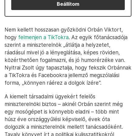
Beállítom
Nem kellett hosszasan győzködni Orbán Viktort,
hogy
felmenjen a TikTokra
. Az egyik főtanácsadója
szerint a miniszterelnök „átlátja a helyzetet,
ráadásul mivel jó a lényeglátása, képes röviden,
közérthetően fogalmazni, és jó humorérzéke van.
Nyitrai Zsolt úgy tapasztalja, hogy fekszik Orbánnak
a TikTokra és Facebookra jellemző megszólalási
forma, „könnyen ráérez a dolgok ízére”.
A kiemelt társadalmi ügyekért felelős
miniszterelnöki biztos – akinél Orbán szerint még
egy mosógépet is könnyebb eladni – több mint
húsz éve országgyűlési képviselő, évek óta
dolgozik a miniszterelnök mellett tanácsadóként.
Tavaly könyvet írt a politikai kulisszatitkokról