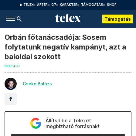
TELEX
AFTER
G7
KARAKTER
TÁMOGATÁS
SHOP
Támogatás
Orbán főtanácsadója: Sosem
folytatunk negatív kampányt, azt a
baloldal szokott
BELFÖLD
Cseke Balázs
Állítsd be a Telexet
megbízható forrásnak!