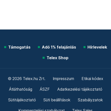
Támogatás
Adó 1% felajánlás
Hírlevelek
Telex Shop
© 2026 Telex.hu Zrt.
Impresszum
Etikai kódex
Átláthatóság
ÁSZF
Adatkezelési tájékoztató
Sütitájékoztató
Süti beállítások
Szabályzatok
Kommentelési szabályzat
Telex Sales