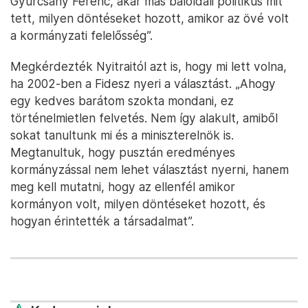
Gyurcsány Ferenc, akár más baloldali politikus mit
tett, milyen döntéseket hozott, amikor az övé volt
a kormányzati felelősség”.
Megkérdezték Nyitraitól azt is, hogy mi lett volna,
ha 2002-ben a Fidesz nyeri a választást. „Ahogy
egy kedves barátom szokta mondani, ez
történelmietlen felvetés. Nem így alakult, amiből
sokat tanultunk mi és a miniszterelnök is.
Megtanultuk, hogy pusztán eredményes
kormányzással nem lehet választást nyerni, hanem
meg kell mutatni, hogy az ellenfél amikor
kormányon volt, milyen döntéseket hozott, és
hogyan érintették a társadalmat”.