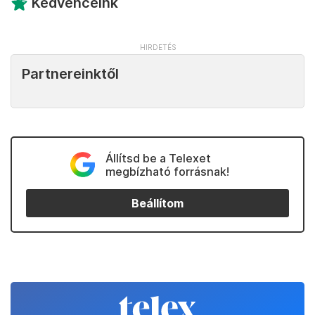
Kedvenceink
Partnereinktől
Állítsd be a Telexet
megbízható forrásnak!
Beállítom