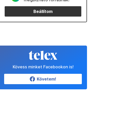
Beállítom
Kövess minket Facebookon is!
Követem!