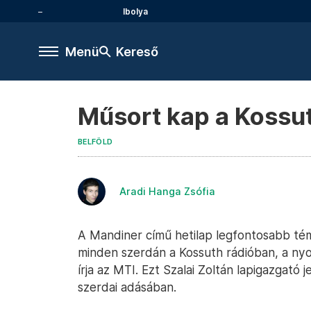
Ibolya
Menü
Kereső
Műsort kap a Kossu
BELFÖLD
Aradi Hanga Zsófia
A Mandiner című hetilap legfontosabb té
minden szerdán a Kossuth rádióban, a nyo
írja az MTI. Ezt Szalai Zoltán lapigazgató
szerdai adásában.