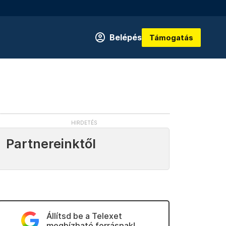
Belépés
Támogatás
Partnereinktől
Állítsd be a Telexet
megbízható forrásnak!