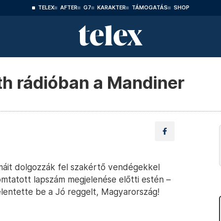
TELEX
AFTER
G7
KARAKTER
TÁMOGATÁS
SHOP
th rádióban a Mandiner
máit dolgozzák fel szakértő vendégekkel
mtatott lapszám megjelenése előtti estén –
 jelentette be a Jó reggelt, Magyarország!