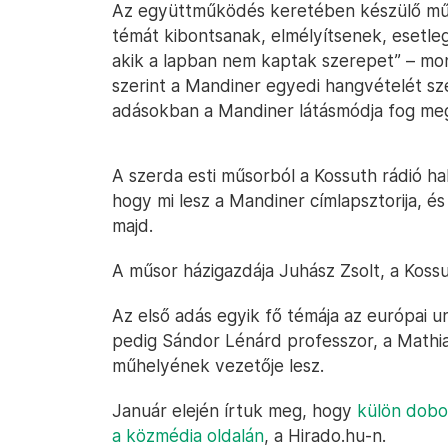
Az együttműködés keretében készülő műs
témát kibontsanak, elmélyítsenek, esetle
akik a lapban nem kaptak szerepet” – mond
szerint a Mandiner egyedi hangvételét sz
adásokban a Mandiner látásmódja fog meg
A szerda esti műsorból a Kossuth rádió h
hogy mi lesz a Mandiner címlapsztorija, é
majd.
A műsor házigazdája Juhász Zsolt, a Kossu
Az első adás egyik fő témája az európai 
pedig Sándor Lénárd professzor, a Mathia
műhelyének vezetője lesz.
Január elején írtuk meg, hogy
külön dobo
a közmédia oldalán
, a Hirado.hu-n.