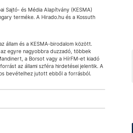
ai Sajtó- és Média Alapítvány (KESMA)
gary terméke. A Hirado.hu és a Kossuth
 az állam és a KESMA-birodalom között.
az egyre nagyobbra duzzadó, többek
andinert, a Borsot vagy a HírFM-et kiadó
rrást az állami szféra hirdetései jelentik. A
tos bevételhez jutott ebből a forrásból.