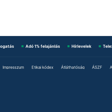
ogatás
Adó 1% felajánlás
Hírlevelek
Tele
Impresszum
Etikai kódex
Átláthatóság
ÁSZF
A
Süti beállítások
Szabályzatok
Kommentelési szabály