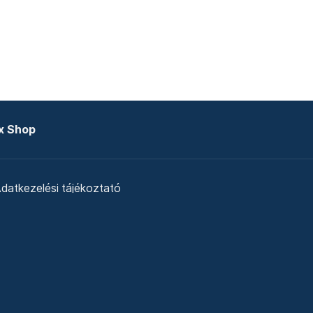
x Shop
datkezelési tájékoztató
zat
Telex Sales