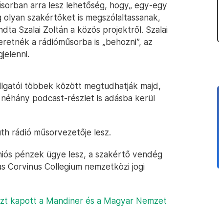
orban arra lesz lehetőség, hogy„ egy-egy
g olyan szakértőket is megszólaltassanak,
ta Szalai Zoltán a közös projektről. Szalai
eretnék a rádióműsorba is „behozni”, az
jelenni.
allgatói többek között megtudhatják majd,
s néhány podcast-részlet is adásba kerül
th rádió műsorvezetője lesz.
uniós pénzek ügye lesz, a szakértő vendég
s Corvinus Collegium nemzetközi jogi
zt kapott a Mandiner és a Magyar Nemzet