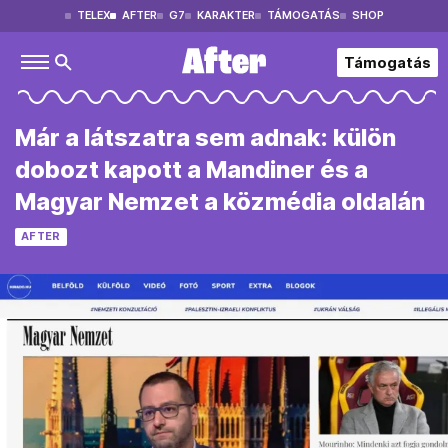
TELEX
AFTER
G7
KARAKTER
TÁMOGATÁS
SHOP
Támogatás
Már a látszatra sem adnak: külön
dobozt kapott a Mandiner és a
Magyar Nemzet a közmédia oldalán
AFTER