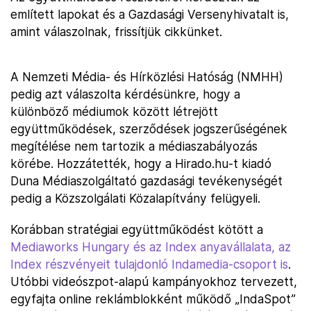
említett lapokat és a Gazdasági Versenyhivatalt is,
amint válaszolnak, frissítjük cikkünket.
A Nemzeti Média- és Hírközlési Hatóság (NMHH)
pedig azt válaszolta kérdésünkre, hogy a
különböző médiumok között létrejött
együttműködések, szerződések jogszerűségének
megítélése nem tartozik a médiaszabályozás
körébe. Hozzátették, hogy a Hirado.hu-t kiadó
Duna Médiaszolgáltató gazdasági tevékenységét
pedig a Közszolgálati Közalapítvány felügyeli.
Korábban stratégiai együttműködést kötött a
Mediaworks Hungary és az Index anyavállalata, az
Index részvényeit tulajdonló Indamedia-csoport is
.
Utóbbi videószpot-alapú kampányokhoz tervezett,
egyfajta online reklámblokként működő „IndaSpot”