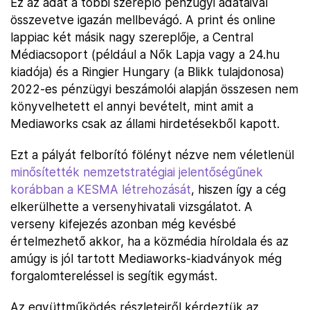
Ez az adat a többi szereplő pénzügyi adataival
összevetve igazán mellbevágó. A print és online
lappiac két másik nagy szereplője, a Central
Médiacsoport (például a Nők Lapja vagy a 24.hu
kiadója) és a Ringier Hungary (a Blikk tulajdonosa)
2022-es pénzügyi beszámolói alapján összesen nem
könyvelhetett el annyi bevételt, mint amit a
Mediaworks csak az állami hirdetésekből kapott.
Ezt a pályát felborító fölényt nézve nem véletlenül
minősítették nemzetstratégiai jelentőségűnek
korábban a KESMA létrehozását
, hiszen így a cég
elkerülhette a versenyhivatali vizsgálatot. A
verseny kifejezés azonban még kevésbé
értelmezhető akkor, ha a közmédia híroldala és az
amúgy is jól tartott Mediaworks-kiadványok még
forgalomtereléssel is segítik egymást.
Az együttműködés részleteiről kérdeztük az