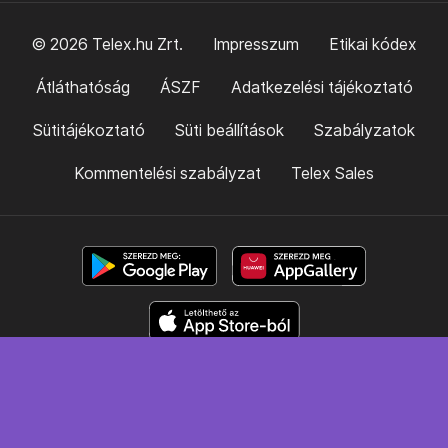
© 2026 Telex.hu Zrt.
Impresszum
Etikai kódex
Átláthatóság
ÁSZF
Adatkezelési tájékoztató
Sütitájékoztató
Süti beállítások
Szabályzatok
Kommentelési szabályzat
Telex Sales