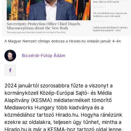
A Magyar Nemzet címlapi doboza a Hirado.hu oldalán január 4-én
Bicsérdi-Fülöp Ádám
2024 januártól szorosabbra fűzte a viszonyt a
kormányközeli Közép-Európai Sajtó- és Média
Alapítvány (KESMA) médiatermékeit tömörítő
Mediaworks Hungary több kiadványa és a
közmédiához tartozó Hirado.hu. Hogyha ránézünk
ezekre az oldalakra, teljesen úgy tűnhet, mintha a
Hirado.hu is már a KESMA-hoz tartozó oldal lenne.