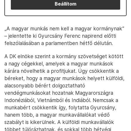
Beállítom
„A magyar munkás nem kell a magyar kormánynak”
– jelentette ki Gyurcsány Ferenc napirend előtti
felszólalásában a parlamentben hétfő délután.
A DK elnöke szerint a kormány szövetséget kötött
a nagy cégekkel, amelyek a magyar munkások
kárára növelhetik a profitjukat. Úgy csökkentik a
béreket, hogy a magyar munkások helyett külföldi,
alacsonyabb bérért dolgoztatható
vendégmunkásokat hozatnak Magyarországra
Indonéziából, Vietnámból és Indiából. Nemcsak a
munkabért csökkentik így, folytatta Gyurcsány,
hanem több, a magyar munkavállalókat védő
szabályt is kikerülnek. A külföldi munkavállalók
többet túlórázhatnak, és sokkal több hétvégi