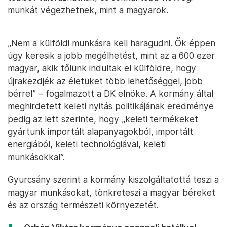
munkát végezhetnek, mint a magyarok.
„Nem a külföldi munkásra kell haragudni. Ők éppen
úgy keresik a jobb megélhetést, mint az a 600 ezer
magyar, akik tőlünk indultak el külföldre, hogy
újrakezdjék az életüket több lehetőséggel, jobb
bérrel” – fogalmazott a DK elnöke. A kormány által
meghirdetett keleti nyitás politikájának eredménye
pedig az lett szerinte, hogy „keleti termékeket
gyártunk importált alapanyagokból, importált
energiából, keleti technológiával, keleti
munkásokkal”.
Gyurcsány szerint a kormány kiszolgáltatottá teszi a
magyar munkásokat, tönkreteszi a magyar béreket
és az ország természeti környezetét.