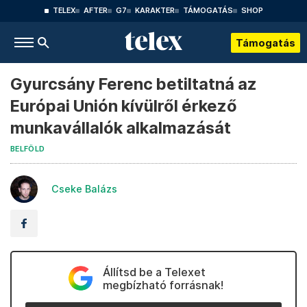
TELEX
AFTER
G7
KARAKTER
TÁMOGATÁS
SHOP
Támogatás
Gyurcsány Ferenc betiltatná az
Európai Unión kívülről érkező
munkavállalók alkalmazását
BELFÖLD
Cseke Balázs
Állítsd be a Telexet
megbízható forrásnak!