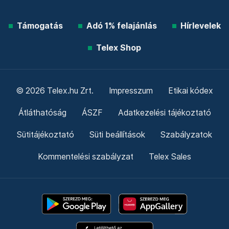
Támogatás
Adó 1% felajánlás
Hírlevelek
Telex Shop
© 2026 Telex.hu Zrt.
Impresszum
Etikai kódex
Átláthatóság
ÁSZF
Adatkezelési tájékoztató
Sütitájékoztató
Süti beállítások
Szabályzatok
Kommentelési szabályzat
Telex Sales