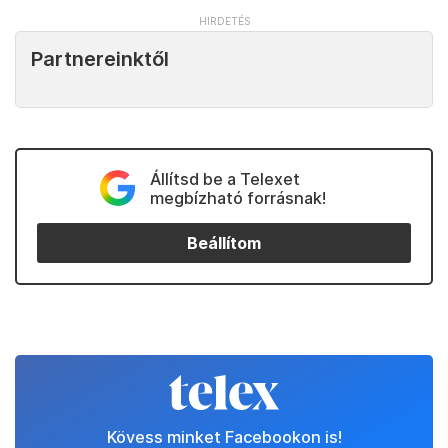
Partnereinktől
Állítsd be a Telexet
megbízható forrásnak!
Beállítom
Kövess minket Facebookon is!