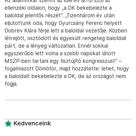
Az államtitkár szerint az idei év arról szól az
ellenzéki oldalon, hogy „a DK bekebelezte a
baloldal jelentős részét”. „Tizenhárom év után
eljutottunk oda, hogy Gyurcsány Ferenc helyett
Dobrev Klára férje lett a baloldal vezetője. Közben
létrejött, osztódott és egyesült rengeteg baloldali
párt, de a lényeg változatlan. Ennél sokkal
egyszerűbb lett volna a szebb napokat látott
MSZP-ben tartani egy tisztújító kongresszust” –
fogalmazott Dömötör, majd hozzátette: lehet, hogy
a baloldalt bekebelezte a DK, de az országot nem
fogja.
Kedvenceink