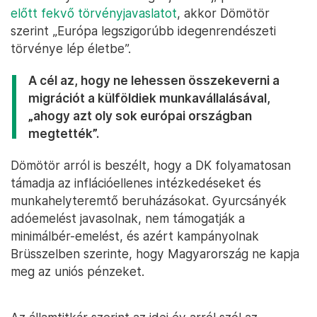
előtt fekvő törvényjavaslatot
, akkor Dömötör
szerint „Európa legszigorúbb idegenrendészeti
törvénye lép életbe”.
A cél az, hogy ne lehessen összekeverni a
migrációt a külföldiek munkavállalásával,
„ahogy azt oly sok európai országban
megtették”.
Dömötör arról is beszélt, hogy a DK folyamatosan
támadja az inflációellenes intézkedéseket és
munkahelyteremtő beruházásokat. Gyurcsányék
adóemelést javasolnak, nem támogatják a
minimálbér-emelést, és azért kampányolnak
Brüsszelben szerinte, hogy Magyarország ne kapja
meg az uniós pénzeket.