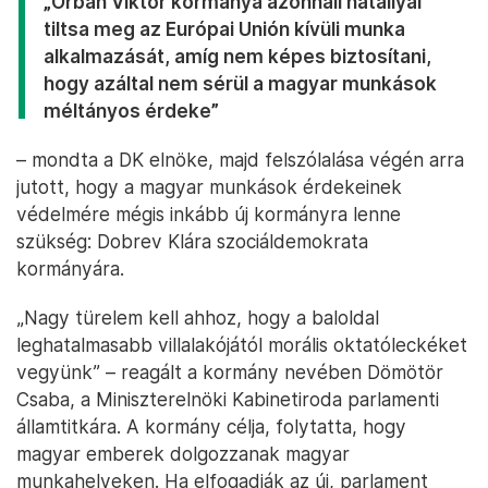
„Orbán Viktor kormánya azonnali hatállyal
tiltsa meg az Európai Unión kívüli munka
alkalmazását, amíg nem képes biztosítani,
hogy azáltal nem sérül a magyar munkások
méltányos érdeke”
– mondta a DK elnöke, majd felszólalása végén arra
jutott, hogy a magyar munkások érdekeinek
védelmére mégis inkább új kormányra lenne
szükség: Dobrev Klára szociáldemokrata
kormányára.
„Nagy türelem kell ahhoz, hogy a baloldal
leghatalmasabb villalakójától morális oktatóleckéket
vegyünk” – reagált a kormány nevében Dömötör
Csaba, a Miniszterelnöki Kabinetiroda parlamenti
államtitkára. A kormány célja, folytatta, hogy
magyar emberek dolgozzanak magyar
munkahelyeken. Ha elfogadják az új, parlament