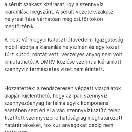
a sérült szakasz kizárását, így a szennyvíz
kiáramlása megszűnt. A sérült vezetékszakasz
helyreállítása várhatóan még csütörtökön
megtörténik.
A Pest Vármegyei Katasztrófavédelmi Igazgatóság
mobil laborja a kiáramlás helyszínén és egy közeli
fúrt kútból mintát vett, veszélyes anyag nem volt
kimutatható. A DMRV közlése szerint a kiáramlott
szennyvíz természetes vizet nem érintett.
Hozzátették: a rendszeresen végzett vizsgálatok
alapján kijelenthető, hogy az ipari szennyvíz
szennyezőanyag tartalma egyik komponens
esetében sem éri el a váci szennyvíztisztító telep
tisztított szennyvizeire hatóságilag meghatározott
határértékeket, toxikus anyagokat pedig nem