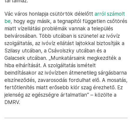
tartalmaz.
Vác város honlapja csütörtök délelőtt
arról számolt
be
, hogy egy másik, a tegnapitól független csőtörés
miatt vízellátási problémák vannak a település
belvárosában. Több utcában is szünetel az ivóvíz
szolgáltatás, az ivóvíz ellátást lajtokkal biztosítják a
Szilasy utcában, a Csávolszky utcában és a
Galacsek utcában. „Munkatársaink megkezdték a
hiba elhárítását. A szolgáltatás ismételt
beindításakor az ivóvízben átmenetileg sárgásbarna
elszíneződés, zavarosodás fordulhat elő. A mosatás,
fertőtlenítés miatt erősebb klór szag érezhető. Ez
jelenség az egészségre ártalmatlan” – közölte a
DMRV.