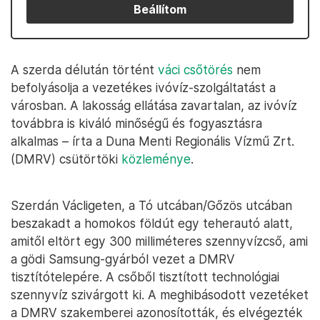
Beállítom
A szerda délután történt
váci csőtörés
nem
befolyásolja a vezetékes ivóvíz-szolgáltatást a
városban. A lakosság ellátása zavartalan, az ivóvíz
továbbra is kiváló minőségű és fogyasztásra
alkalmas – írta a Duna Menti Regionális Vízmű Zrt.
(DMRV) csütörtöki
közleménye
.
Szerdán Václigeten, a Tó utcában/Gőzös utcában
beszakadt a homokos földút egy teherautó alatt,
amitől eltört egy 300 milliméteres szennyvízcső, ami
a gödi Samsung-gyárból vezet a DMRV
tisztítótelepére. A csőből tisztított technológiai
szennyvíz szivárgott ki. A meghibásodott vezetéket
a DMRV szakemberei azonosították, és elvégezték