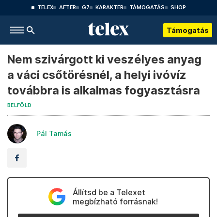
TELEX
AFTER
G7
KARAKTER
TÁMOGATÁS
SHOP
Támogatás
Nem szivárgott ki veszélyes anyag
a váci csőtörésnél, a helyi ivóvíz
továbbra is alkalmas fogyasztásra
BELFÖLD
Pál Tamás
Állítsd be a Telexet
megbízható forrásnak!