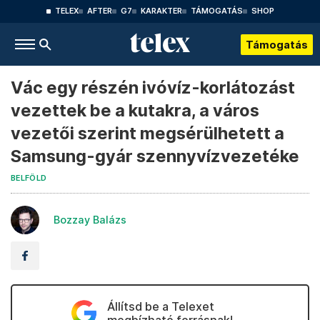
TELEX
AFTER
G7
KARAKTER
TÁMOGATÁS
SHOP
Támogatás
Vác egy részén ivóvíz-korlátozást
vezettek be a kutakra, a város
vezetői szerint megsérülhetett a
Samsung-gyár szennyvízvezetéke
BELFÖLD
Bozzay Balázs
Állítsd be a Telexet