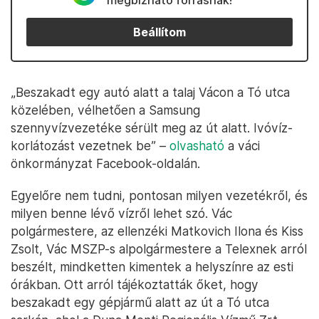
megbízható forrásnak!
Beállítom
„Beszakadt egy autó alatt a talaj Vácon a Tó utca
közelében, vélhetően a Samsung
szennyvízvezetéke sérült meg az út alatt. Ivóvíz-
korlátozást vezetnek be” –
olvasható
a váci
önkormányzat Facebook-oldalán.
Egyelőre nem tudni, pontosan milyen vezetékről, és
milyen benne lévő vízről lehet szó. Vác
polgármestere, az ellenzéki Matkovich Ilona és Kiss
Zsolt, Vác MSZP-s alpolgármestere a Telexnek arról
beszélt, mindketten kimentek a helyszínre az esti
órákban. Ott arról tájékoztatták őket, hogy
beszakadt egy gépjármű alatt az út a Tó utca