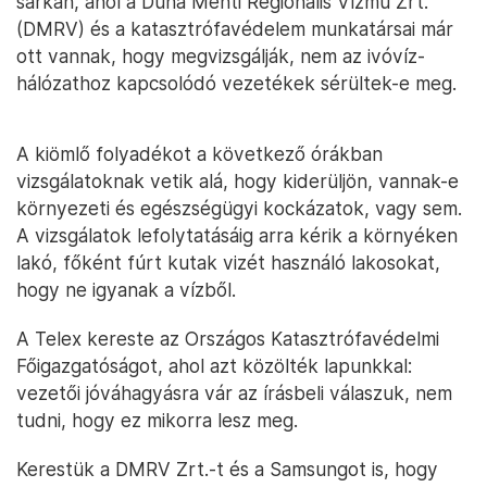
sarkán, ahol a Duna Menti Regionális Vízmű Zrt.
(DMRV) és a katasztrófavédelem munkatársai már
ott vannak, hogy megvizsgálják, nem az ivóvíz-
hálózathoz kapcsolódó vezetékek sérültek-e meg.
A kiömlő folyadékot a következő órákban
vizsgálatoknak vetik alá, hogy kiderüljön, vannak-e
környezeti és egészségügyi kockázatok, vagy sem.
A vizsgálatok lefolytatásáig arra kérik a környéken
lakó, főként fúrt kutak vizét használó lakosokat,
hogy ne igyanak a vízből.
A Telex kereste az Országos Katasztrófavédelmi
Főigazgatóságot, ahol azt közölték lapunkkal:
vezetői jóváhagyásra vár az írásbeli válaszuk, nem
tudni, hogy ez mikorra lesz meg.
Kerestük a DMRV Zrt.-t és a Samsungot is, hogy