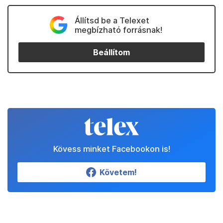
Állítsd be a Telexet
megbízható forrásnak!
Beállítom
Kövess minket Facebookon is!
Követem!