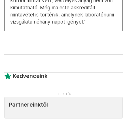
kútból mintát vett, veszélyes anyag nem volt
kimutatható. Még ma este akkreditált
mintavétel is történik, amelynek laboratóriumi
vizsgálata néhány napot igényel.”
Kedvenceink
Partnereinktől