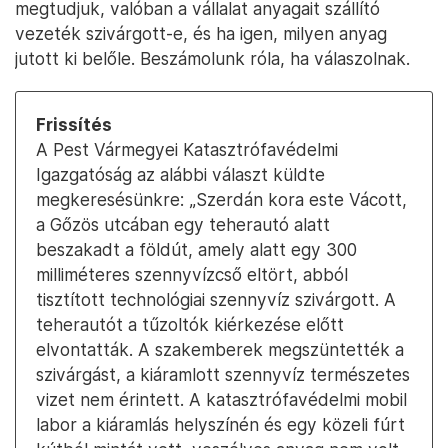
megtudjuk, valóban a vállalat anyagait szállító
vezeték szivárgott-e, és ha igen, milyen anyag
jutott ki belőle. Beszámolunk róla, ha válaszolnak.
Frissítés
A Pest Vármegyei Katasztrófavédelmi
Igazgatóság az alábbi választ küldte
megkeresésünkre: „Szerdán kora este Vácott,
a Gőzös utcában egy teherautó alatt
beszakadt a földút, amely alatt egy 300
milliméteres szennyvízcső eltört, abból
tisztított technológiai szennyvíz szivárgott. A
teherautót a tűzoltók kiérkezése előtt
elvontatták. A szakemberek megszüntették a
szivárgást, a kiáramlott szennyvíz természetes
vizet nem érintett. A katasztrófavédelmi mobil
labor a kiáramlás helyszínén és egy közeli fúrt