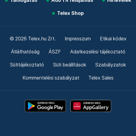
Támogatás
Adó 1% felajánlás
Hírlevelek
Telex Shop
© 2026 Telex.hu Zrt.
Impresszum
Etikai kódex
Átláthatóság
ÁSZF
Adatkezelési tájékoztató
Sütitájékoztató
Süti beállítások
Szabályzatok
Kommentelési szabályzat
Telex Sales