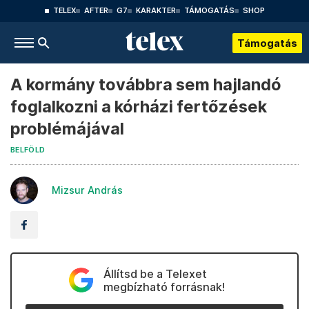
TELEX
AFTER
G7
KARAKTER
TÁMOGATÁS
SHOP
Támogatás
A kormány továbbra sem hajlandó
foglalkozni a kórházi fertőzések
problémájával
BELFÖLD
Mizsur András
Állítsd be a Telexet
megbízható forrásnak!