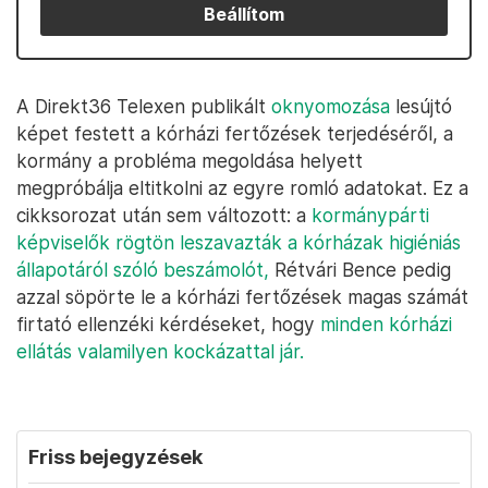
Beállítom
A Direkt36 Telexen publikált
oknyomozása
lesújtó
képet festett a kórházi fertőzések terjedéséről, a
kormány a probléma megoldása helyett
megpróbálja eltitkolni az egyre romló adatokat. Ez a
cikksorozat után sem változott: a
kormánypárti
képviselők rögtön leszavazták a kórházak higiéniás
állapotáról szóló beszámolót,
Rétvári Bence pedig
azzal söpörte le a kórházi fertőzések magas számát
firtató ellenzéki kérdéseket, hogy
minden kórházi
ellátás valamilyen kockázattal jár.
Friss bejegyzések