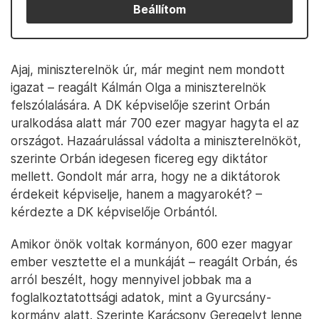
Beállítom
Ajaj, miniszterelnök úr, már megint nem mondott
igazat – reagált Kálmán Olga a miniszterelnök
felszólalására. A DK képviselője szerint Orbán
uralkodása alatt már 700 ezer magyar hagyta el az
országot. Hazaárulással vádolta a miniszterelnököt,
szerinte Orbán idegesen ficereg egy diktátor
mellett. Gondolt már arra, hogy ne a diktátorok
érdekeit képviselje, hanem a magyarokét? –
kérdezte a DK képviselője Orbántól.
Amikor önök voltak kormányon, 600 ezer magyar
ember vesztette el a munkáját – reagált Orbán, és
arról beszélt, hogy mennyivel jobbak ma a
foglalkoztatottsági adatok, mint a Gyurcsány-
kormány alatt. Szerinte Karácsony Geregelyt lenne