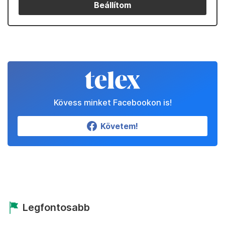
Beállítom
Kövess minket Facebookon is!
Követem!
Legfontosabb