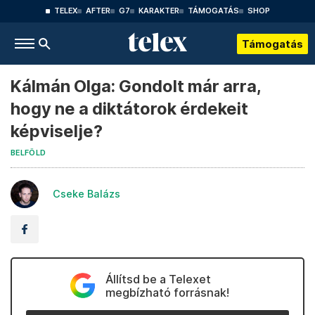
TELEX
AFTER
G7
KARAKTER
TÁMOGATÁS
SHOP
Támogatás
Kálmán Olga: Gondolt már arra,
hogy ne a diktátorok érdekeit
képviselje?
BELFÖLD
Cseke Balázs
Állítsd be a Telexet
megbízható forrásnak!