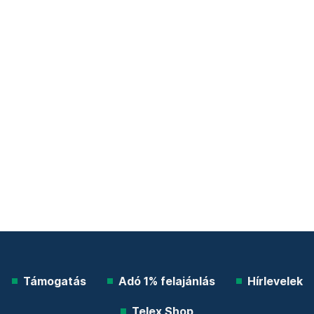
Támogatás
Adó 1% felajánlás
Hírlevelek
Telex Shop