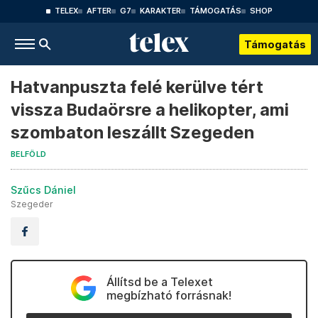
TELEX
AFTER
G7
KARAKTER
TÁMOGATÁS
SHOP
Támogatás
Hatvanpuszta felé kerülve tért
vissza Budaörsre a helikopter, ami
szombaton leszállt Szegeden
BELFÖLD
Szűcs Dániel
Szegeder
Állítsd be a Telexet
megbízható forrásnak!