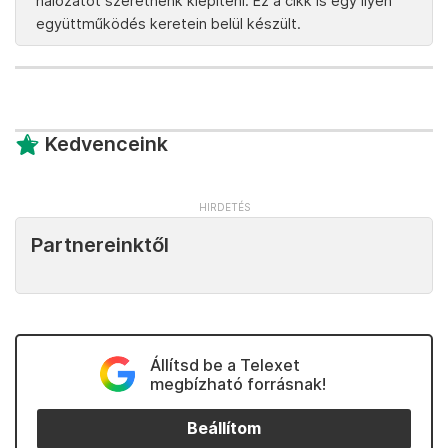
hálózatot szeretnénk kiépíteni. Ez a cikk is egy ilyen
együttműködés keretein belül készült.
Kedvenceink
Partnereinktől
Állítsd be a Telexet
megbízható forrásnak!
Beállítom