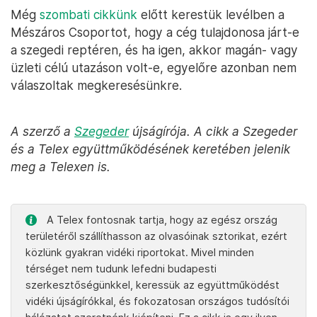
Még
szombati cikkünk
előtt kerestük levélben a
Mészáros Csoportot, hogy a cég tulajdonosa járt-e
a szegedi reptéren, és ha igen, akkor magán- vagy
üzleti célú utazáson volt-e, egyelőre azonban nem
válaszoltak megkeresésünkre.
A szerző a
Szegeder
újságírója. A cikk a Szegeder
és a Telex együttműködésének keretében jelenik
meg a Telexen is.
A Telex fontosnak tartja, hogy az egész ország
területéről szállíthasson az olvasóinak sztorikat, ezért
közlünk gyakran vidéki riportokat. Mivel minden
térséget nem tudunk lefedni budapesti
szerkesztőségünkkel, keressük az együttműködést
vidéki újságírókkal, és fokozatosan országos tudósítói