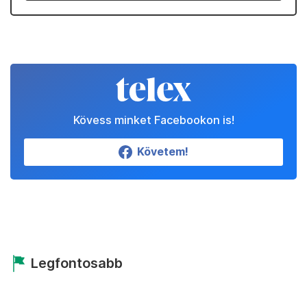
Kövess minket Facebookon is!
Követem!
Legfontosabb