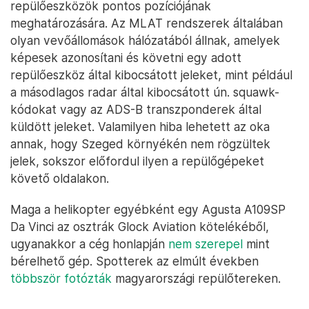
repülőeszközök pontos pozíciójának
meghatározására. Az MLAT rendszerek általában
olyan vevőállomások hálózatából állnak, amelyek
képesek azonosítani és követni egy adott
repülőeszköz által kibocsátott jeleket, mint például
a másodlagos radar által kibocsátott ún. squawk-
kódokat vagy az ADS-B transzponderek által
küldött jeleket. Valamilyen hiba lehetett az oka
annak, hogy Szeged környékén nem rögzültek
jelek, sokszor előfordul ilyen a repülőgépeket
követő oldalakon.
Maga a helikopter egyébként egy Agusta A109SP
Da Vinci az osztrák Glock Aviation kötelékéből,
ugyanakkor a cég honlapján
nem szerepel
mint
bérelhető gép. Spotterek az elmúlt években
többször fotózták
magyarországi repülőtereken.