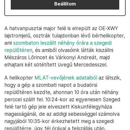
Beállítom
A hatvanpusztai major felé is elrepült az OE-XWY
lajstromjelű, osztrák tulajdonban lévő bérhelikopter,
ami
szombaton leszállt néhány órára a szegedi
repülőtéren
, és amiből olvasóink látták kiszállni
Mészáros Lőrincet és Várkonyi Andreát, majd
elhajtani két sötétített üvegű Mercedesszel.
A helikopter
MLAT-vevőjének adataiból
az látszik,
hogy a gép a szombati napot a budaörsi
repülőtéren kezdte, ahonnan 10 óra után néhány
perccel szállt fel. 10:24-kor az egyenesen Szeged
felé tartó gép jele elveszett Kiskunfélegyháza
magasságánál, de az addigi sebességgel számolva
nagyjából 10:35-kor érkezhetett meg a szegedi
repülőtérre, úgy fél órával a felszállás után.