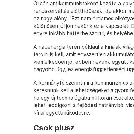
Orbán antikommunistaként kezdte a pályáj
rendszerváltás előtti időszak, de akkor m
ez nagy előny. ”Ezt nem érdemes elkótyave
különösen jól jön nekünk ez a kapcsolat. E
egyre inkább háttérbe szorul, és helyébe 
A napenergia terén például a kínaiak világ
tárolni is kell, amit egyszerűen akkumulá
kiemelkedően jó, ebben nekünk együtt kel
nagyobb ügy, ez energiafüggetlenségi ügy i
A kormányfő szerint mi a kommunizmus ala
keresnünk kell a lehetőségeket a gyors fe
ha egy új technológiába mi korán csatlak
lehet ledolgozni a fejlődési hátrányból vis
kínai együttműködésre.
Csok plusz