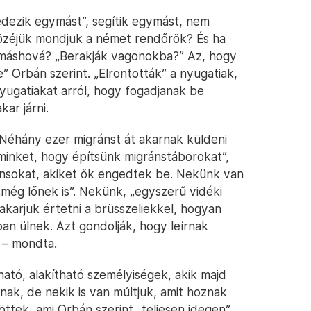
dezik egymást”, segítik egymást, nem
özéjük mondjuk a német rendőrök? És ha
t máshová? „Berakják vagonokba?” Az, hogy
e” Orbán szerint. „Elrontották” a nyugatiak,
nyugatiakat arról, hogy fogadjanak be
ar járni.
Néhány ezer migránst át akarnak küldeni
minket, hogy építsünk migránstáborokat”,
nsokat, akiket ők engedtek be. Nekünk van
„még lőnek is”. Nekünk, „egyszerű vidéki
arjuk értetni a brüsszeliekkel, hogyan
an ülnek. Azt gondolják, hogy leírnak
” – mondta.
ható, alakítható személyiségek, akik majd
lnak, de nekik is van múltjuk, amit hoznak
jöttek, ami Orbán szerint „teljesen idegen”