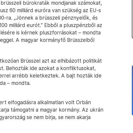
 brüsszeli bürokraták mondjanak számokat,
lusz 60 milliárd euróra van szükség az EU-s
0-ra. „Jönnek a brüsszeli pénznyelők, és
00 milliárd eurót.” Ebből a pluszpénzből az
lésére is kérnek pluszforrásokat – mondta
reggel. A magyar kormányfő Brüsszelből
tkozóan Brüsszel azt az elhibázott politikát
st. Behozták ide azokat a konfliktusokat,
rrel arrébb keletkeztek. A bajt hozták ide
oda – mondta.
mert elfogadásra alkalmatlan volt Orbán
akarja támogatni a magyar kormány. Az ukrán
yarország se nem bírja, se nem akarja