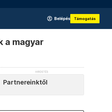
Belépés
Támogatás
ük a magyar
Partnereinktől