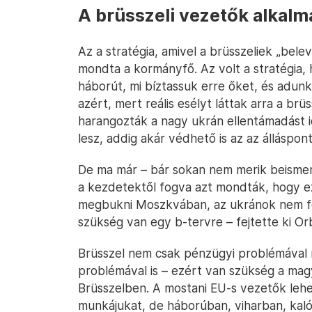
A brüsszeli vezetők alkalm
Az a stratégia, amivel a brüsszeliek „bel
mondta a kormányfő. Az volt a stratégia,
háborút, mi bíztassuk erre őket, és adun
azért, mert reális esélyt láttak arra a brü
harangozták a nagy ukrán ellentámadást idé
lesz, addig akár védhető is az az álláspon
De ma már – bár sokan nem merik beismer
a kezdetektől fogva azt mondták, hogy ez
megbukni Moszkvában, az ukránok nem fogn
szükség van egy b-tervre – fejtette ki Or
Brüsszel nem csak pénzügyi problémával
problémával is – ezért van szükség a mag
Brüsszelben. A mostani EU-s vezetők lehe
munkájukat, de háborúban, viharban, kaló