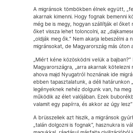
A migránsok tömbökben élnek együtt, „fe
akarnak kimenni. Hogy fognak bemenni k
még be is megy, hogyan szállítják el őke
őket vissza lehet toloncolni, az „dajkames
„oldják meg ők.” Nem akarja lebeszélni a 
migránsokat, de Magyarország más úton ak
„Miért kéne közösködni velük a bajban?” 
Magyarországra, „arra akarnak kötelezni 
ahova majd Nyugatról hoznának ide migrá
ebben tapasztalatunk, a déli határunkon 
legényeknek nehéz dolgunk van, ha meg ak
működik az élet valójában. Ezek buborékb
valamit egy papírra, és akkor az úgy lesz
A brüsszeliek azt hiszik, a migránsok gyúr
„talán dolgozni is fognak”, hasznukra is vá
magukkal, ráadásul másfajta civilizációból 