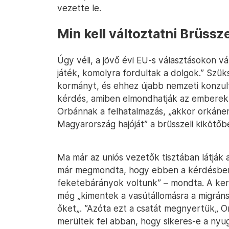
vezette le.
Min kell változtatni Brüssz
Úgy véli, a jövő évi EU-s választásokon 
játék, komolyra fordultak a dolgok.” Szü
kormányt, és ehhez újabb nemzeti konzult
kérdés, amiben elmondhatják az emberek
Orbánnak a felhatalmazás, „akkor orkáne
Magyarország hajóját” a brüsszeli kikötőb
Ma már az uniós vezetők tisztában látják 
már megmondta, hogy ebben a kérdésben 
feketebárányok voltunk” – mondta. A ker
még „kimentek a vasútállomásra a migráns
őket„. ”Azóta ezt a csatát megnyertük„ O
merültek fel abban, hogy sikeres-e a nyuga