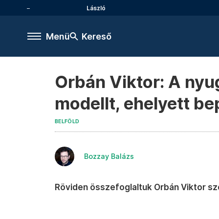
László
Menü
Kereső
Orbán Viktor: A nyu
modellt, ehelyett b
BELFÖLD
Bozzay Balázs
Röviden összefoglaltuk Orbán Viktor sz