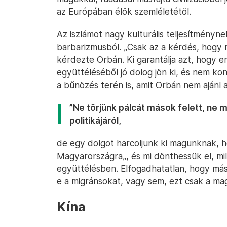
az Európában élők szemléletétől.
Az iszlámot nagy kulturális teljesítményne
barbarizmusból. „Csak az a kérdés, hogy mi
kérdezte Orbán. Ki garantálja azt, hogy e
együttéléséből jó dolog jön ki, és nem ko
a bűnözés terén is, amit Orbán nem ajánl
”Ne törjünk pálcát mások felett, ne 
politikájáról,
de egy dolgot harcoljunk ki magunknak, 
Magyarországra„, és mi dönthessük el, mi
együttélésben. Elfogadhatatlan, hogy m
e a migránsokat, vagy sem, ezt csak a ma
Kína