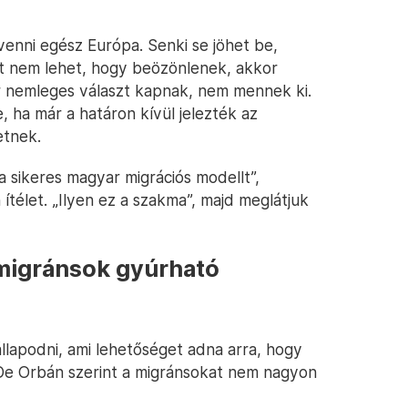
venni egész Európa. Senki se jöhet be,
t nem lehet, hogy beözönlenek, akkor
r nemleges választ kapnak, nem mennek ki.
 ha már a határon kívül jelezték az
etnek.
 sikeres magyar migrációs modellt”,
télet. „Ilyen ez a szakma”, majd meglátjuk
a migránsok gyúrható
lapodni, ami lehetőséget adna arra, hogy
 De Orbán szerint a migránsokat nem nagyon