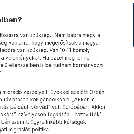
elben?
változásra van szükség. „Nem babra megy a
kség van arra, hogy megerősítsük a magyar
ációra van szükség. Van 10-11 komoly
 a véleményüket. Ha ezzel meg lenne
rejű ellenszélben is be tudnám kormányozni
e.
a migráció veszélyeit. Évekkel ezelőtt Orbán
távlatosan kell gondolkodni. „Akkor mi
ítés például „vérvád” volt Európában. Akkor
okért”, szívélyesen fogadták, „hazavitték”
rbán szerint. Egyre inkább kétségek
ti migrációs politika.