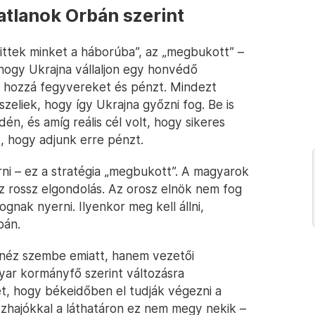
atlanok Orbán szerint
evittek minket a háborúba”, az „megbukott” –
 hogy Ukrajna vállaljon egy honvédő
k hozzá fegyvereket és pénzt. Mindezt
sszeliek, hogy így Ukrajna győzni fog. Be is
n, és amíg reális cél volt, hogy sikeres
t, hogy adjunk erre pénzt.
ni – ez a stratégia „megbukott”. A magyarok
 rossz elgondolás. Az orosz elnök nem fog
ak nyerni. Ilyenkor meg kell állni,
bán.
 néz szembe emiatt, hanem vezetői
yar kormányfő szerint változásra
t, hogy békeidőben el tudják végezni a
zhajókkal a láthatáron ez nem megy nekik –