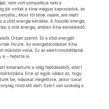
át, nem volt szimpatikus neki a
ég jók voltak a kínai-magyar kapcsolatok, és
tyélni.„ Most történik valami, ami miatt
z a zöld energia kérdése. A fosszilis energia
lép a zöld energia, amiben Kína kiemelkedő.
elsők Orbán szerint. És a zöld energiát
tornak hívunk. Az energiatárolásban Kína
l működni velük. Ez az elektromobilitásnál
s – fejtette ki.
tt kimaradtunk a világ fejlődéséből, ezért
lzárkózásra. Erre az egyik válasz az, hogy
ozunk be, másokat megelőzve, akkor sokat
zonylag rövid idő alatt. Ezért van szükség a