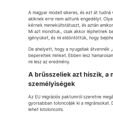
A magyar modell sikeres, és ezt át tudná 
akiknek erre nem adtunk engedélyt. Olya
kérnek menekültstátuszt, és aztán amiko
Mi azt mondtuk., csak akkor léphetnek be,
igényüket, és mi eldöntöttük, hogy bejöh
De ahelyett, hogy a nyugatiak átvennék „a
bepereltek minket. Ebben lesz hamarosan í
mi lesz az eredmény.
A brüsszeliek azt hiszik, 
személyiségek
Az EU migrációs paktumról szeretne megál
gyorsabban toloncolják ki a migránsokat.
lehet kitoloncolni.