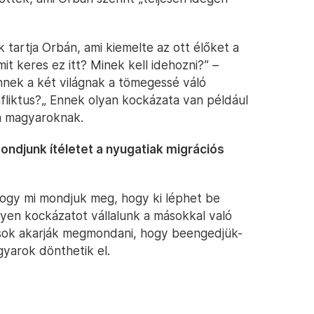
k tartja Orbán, ami kiemelte az ott élőket a
t keres ez itt? Minek kell idehozni?” –
nnek a két világnak a tömegessé váló
nfliktus?„ Ennek olyan kockázata van például
 a magyaroknak.
mondjunk ítéletet a nyugatiak migrációs
hogy mi mondjuk meg, hogy ki léphet be
lyen kockázatot vállalunk a másokkal való
ások akarják megmondani, hogy beengedjük-
gyarok dönthetik el.