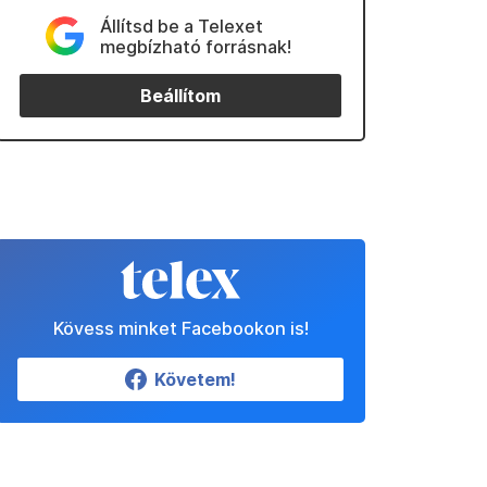
Állítsd be a Telexet
megbízható forrásnak!
Beállítom
Kövess minket Facebookon is!
Követem!