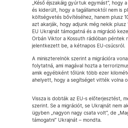
„Késő éjszakáig gyúrtuk egymást”, hogy a
és kiderült, hogy a tagállamoktól nem is p
költségvetés bővítéséhez, hanem plusz 10
azt akarják, hogy adjunk még nekik plusz 1
EU Ukrajnát támogatná és a migráció keze
Orbán Viktor a Kossuth rádióban péntek 
jelentkezett be, a kétnapos EU-csúcsról.
A miniszterelnök szerint a migrációra vona
folytatná, ami magával hozta a terrorizmu
amik egyébként tőlünk több ezer kilométe
ahelyett, hogy a segítséget vitték volna 
Vissza is dobták az EU-s előterjesztést, 
szerint. Se a migrációt, se Ukrajnát nem 
ügyben „nagyon nagy csata volt”, de „Mag
támogatni” Ukrajnát – mondta.