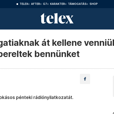
TELEX
AFTER
G7
KARAKTER
TÁMOGATÁS
SHOP
gatiaknak át kellene venni
epereltek bennünket
okásos pénteki rádiónyilatkozatát.