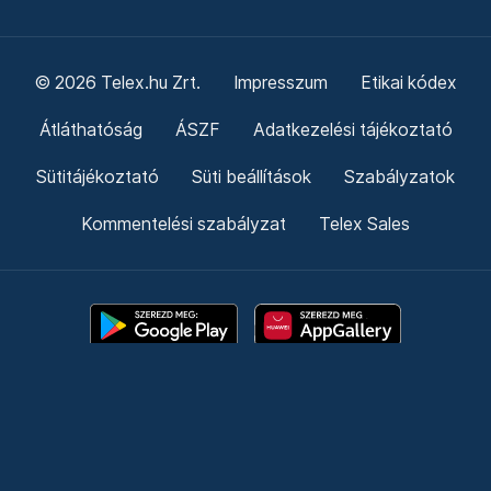
© 2026 Telex.hu Zrt.
Impresszum
Etikai kódex
Átláthatóság
ÁSZF
Adatkezelési tájékoztató
Sütitájékoztató
Süti beállítások
Szabályzatok
Kommentelési szabályzat
Telex Sales