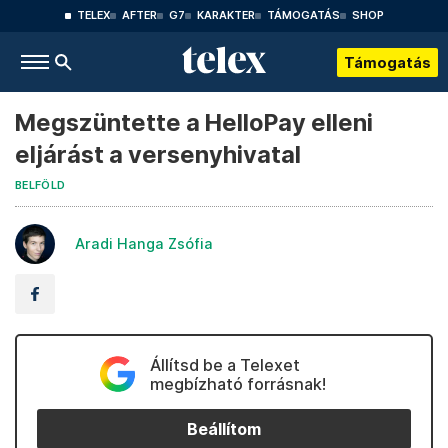
TELEX
AFTER
G7
KARAKTER
TÁMOGATÁS
SHOP
Támogatás
Megszüntette a HelloPay elleni
eljárást a versenyhivatal
BELFÖLD
Aradi Hanga Zsófia
Állítsd be a Telexet
megbízható forrásnak!
Beállítom