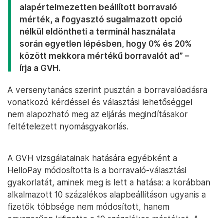
alapértelmezetten beállított borravaló
mérték, a fogyasztó sugalmazott opció
nélkül eldöntheti a terminál használata
során egyetlen lépésben, hogy 0% és 20%
között mekkora mértékű borravalót ad” –
írja a GVH.
A versenytanács szerint pusztán a borravalóadásra
vonatkozó kérdéssel és választási lehetőséggel
nem alapozható meg az eljárás megindításakor
feltételezett nyomásgyakorlás.
A GVH vizsgálatainak hatására egyébként a
HelloPay módosította is a borravaló-választási
gyakorlatát, aminek meg is lett a hatása: a korábban
alkalmazott 10 százalékos alapbeállításon ugyanis a
fizetők többsége nem módosított, hanem