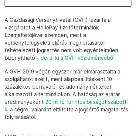
A Gazdasági Versenyhivatal (GVH) lezárta a
vizsgálatot a HelloPay fizetőterminálok
üzemeltetőjével szemben, mert a
versenyfelügyeleti eljárás megindításakor
feltételezett jogsértés nem volt egyértelműen
bizonyítható –
derül ki a GVH közleményéből
.
A GVH 2019 végén egyszer már elmarasztalta a
szolgáltatót azért, mert alapbeállításként 10
százalékos borravaló- és adománymértéket
alkalmazott a terminálokon. A hatóság az eljárás
eredményeként
20 millió forintos bírságot szabott
ki
a cégre, valamint eltiltotta a jogsértő magatartás
folytatásától.