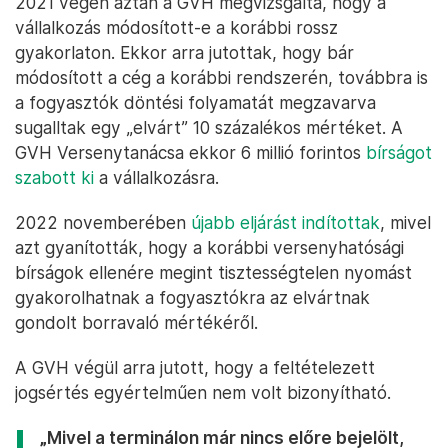
2021 végén aztán a GVH megvizsgálta, hogy a
vállalkozás módosított-e a korábbi rossz
gyakorlaton. Ekkor arra jutottak, hogy bár
módosított a cég a korábbi rendszerén, továbbra is
a fogyasztók döntési folyamatát megzavarva
sugalltak egy „elvárt” 10 százalékos mértéket. A
GVH Versenytanácsa ekkor 6 millió forintos
bírságot
szabott ki
a vállalkozásra.
2022 novemberében
újabb eljárást indítottak
, mivel
azt gyanították, hogy a korábbi versenyhatósági
bírságok ellenére megint tisztességtelen nyomást
gyakorolhatnak a fogyasztókra az elvártnak
gondolt borravaló mértékéről.
A GVH végül arra jutott, hogy a feltételezett
jogsértés egyértelműen nem volt bizonyítható.
„Mivel a terminálon már nincs előre bejelölt,