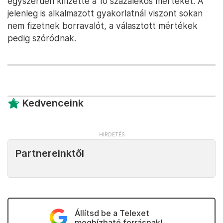
egyszerűen kifizette a 10 százalékos mértéket. A
jelenleg is alkalmazott gyakorlatnál viszont sokan
nem fizetnek borravalót, a választott mértékek
pedig szóródnak.
Kedvenceink
Partnereinktől
Állítsd be a Telexet
megbízható forrásnak!