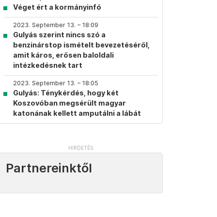
Véget ért a kormányinfó
2023. September 13. – 18:09
Gulyás szerint nincs szó a
benzinárstop ismételt bevezetéséről,
amit káros, erősen baloldali
intézkedésnek tart
2023. September 13. – 18:05
Gulyás: Ténykérdés, hogy két
Koszovóban megsérült magyar
katonának kellett amputálni a lábát
Partnereinktől