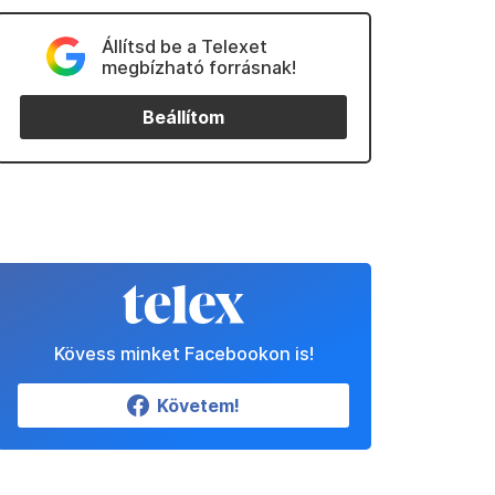
Állítsd be a Telexet
megbízható forrásnak!
Beállítom
Kövess minket Facebookon is!
Követem!