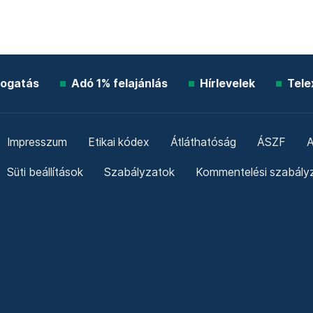
ogatás
Adó 1% felajánlás
Hírlevelek
Tele
Impresszum
Etikai kódex
Átláthatóság
ÁSZF
A
Süti beállítások
Szabályzatok
Kommentelési szabály