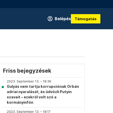
Belépés
Támogatás
Friss bejegyzések
2023. September 13. – 18:36
Gulyás nem tartja korrupciónak Orbán
adriai nyaralását, és üdvözli Putyin
szavait – ezekről volt szó a
kormányinfón
2023. September 13. – 18:17