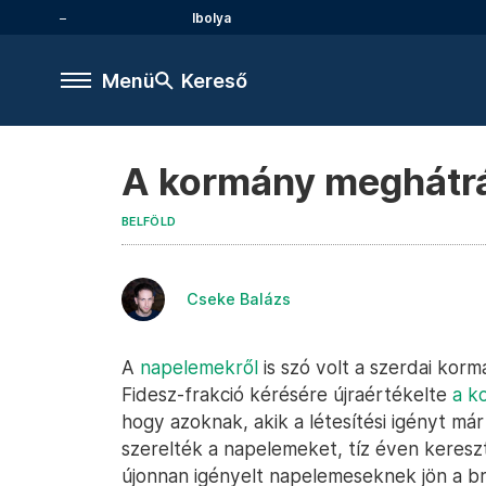
Ibolya
Menü
Kereső
A kormány meghátrá
BELFÖLD
Cseke Balázs
A
napelemekről
is szó volt a szerdai kor
Fidesz-frakció kérésére újraértékelte
a k
hogy azoknak, akik a létesítési igényt má
szerelték a napelemeket, tíz éven keresz
újonnan igényelt napelemeseknek jön a br