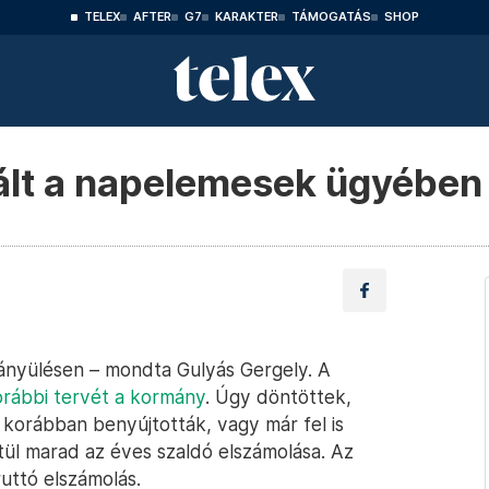
TELEX
AFTER
G7
KARAKTER
TÁMOGATÁS
SHOP
lt a napelemesek ügyében
mányülésen – mondta Gulyás Gergely. A
orábbi tervét a kormány
. Úgy döntöttek,
r korábban benyújtották, vagy már fel is
tül marad az éves szaldó elszámolása. Az
uttó elszámolás.