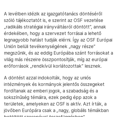
A levélben idézik az igazgatótanács döntéséről
szóló tájékoztatót is, e szerint az OSF vezetése
„radikális stratégiai irányváltásról döntött”, annak
érdekében, hogy a szervezet forrásai a lehető
legnagyobb hatást tudják elérni. Így az OSF Európai
Unión belüli tevékenységének „nagy része”
megszűnik, és az eddig Európába szánt forrásokat a
világ más részeire összpontosítják, míg az európai
erőforrások „rendkívül korlátozottak” lesznek.
A döntést azzal indokolták, hogy az uniós
intézmények és kormányok jelentős összegeket
fordítanak az emberi jogok, a szabadság és a
sokszínűség témáira, ezek pedig épp azok a
területek, amelyeken az OSF is aktív. Azt írták, a
jövőben Európára csak a
„
nagy, globális témákban
betöltött szerepével összefüggésben”