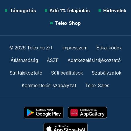
Támogatás
Adó 1% felajánlás
Hírlevelek
Telex Shop
© 2026 Telex.hu Zrt.
Impresszum
Etikai kódex
Átláthatóság
ÁSZF
Adatkezelési tájékoztató
Sütitájékoztató
Süti beállítások
Szabályzatok
Kommentelési szabályzat
Telex Sales