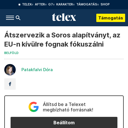
TELEX
AFTER
G7
KARAKTER
TÁMOGATÁS
SHOP
Támogatás
Átszervezik a Soros alapítványt, az
EU-n kívülre fognak fókuszálni
BELFÖLD
Patakfalvi Dóra
Állítsd be a Telexet
megbízható forrásnak!
Beállítom