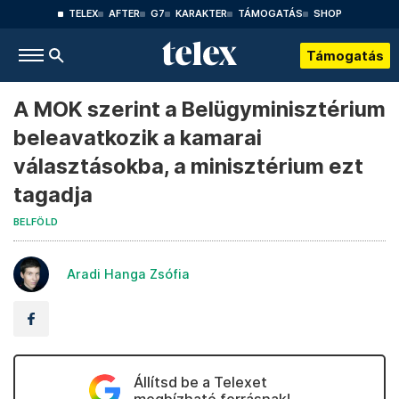
TELEX
AFTER
G7
KARAKTER
TÁMOGATÁS
SHOP
Támogatás
A MOK szerint a Belügyminisztérium
beleavatkozik a kamarai
választásokba, a minisztérium ezt
tagadja
BELFÖLD
Aradi Hanga Zsófia
Állítsd be a Telexet