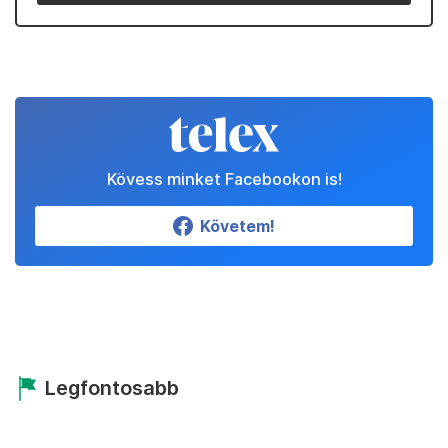
Kövess minket Facebookon is!
Követem!
Legfontosabb