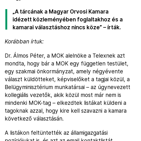
„A tárcának a Magyar Orvosi Kamara
idézett közleményében foglaltakhoz és a
kamarai választáshoz nincs köze” – írták.
Korábban írtuk:
Dr. Álmos Péter, a MOK alelnöke a Telexnek azt
mondta, hogy bár a MOK egy független testület,
egy szakmai önkormányzat, amely négyévente
választ küldötteket, képviselőket a tagjai közül, a
Belügyminisztérium munkatársai – az úgynevezett
kollegiális vezetők, akik közül most már nem is
mindenki MOK-tag – elkezdtek listákat küldeni a
tagoknak azzal, hogy kire kell szavazni a kamara
következő választásán.
A listákon feltüntették az államigazgatási
pozíciójukat is, és azt az email kontaktlistát