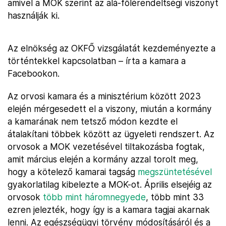
amivel a MOK szerint az alá-fölérendeltségi viszonyt
használják ki.
Az elnökség az OKFŐ vizsgálatát kezdeményezte a
történtekkel kapcsolatban – írta a kamara a
Facebookon.
Az orvosi kamara és a minisztérium között 2023
elején mérgesedett el a viszony, miután a kormány
a kamarának nem tetsző módon kezdte el
átalakítani többek között az ügyeleti rendszert. Az
orvosok a MOK vezetésével tiltakozásba fogtak,
amit március elején a kormány azzal torolt meg,
hogy a kötelező kamarai tagság
megszüntetésével
gyakorlatilag kibelezte a MOK-ot. Április elsejéig az
orvosok
több mint háromnegyede
, több mint 33
ezren jelezték, hogy így is a kamara tagjai akarnak
lenni. Az egészségügyi törvény módosításáról és a