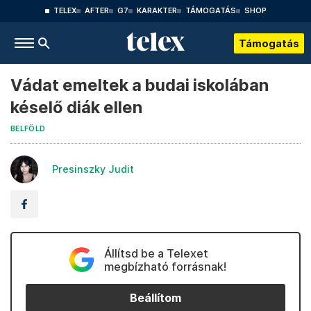
TELEX
AFTER
G7
KARAKTER
TÁMOGATÁS
SHOP
Támogatás
Vádat emeltek a budai iskolában
késelő diák ellen
BELFÖLD
Presinszky Judit
Állítsd be a Telexet
megbízható forrásnak!
Beállítom