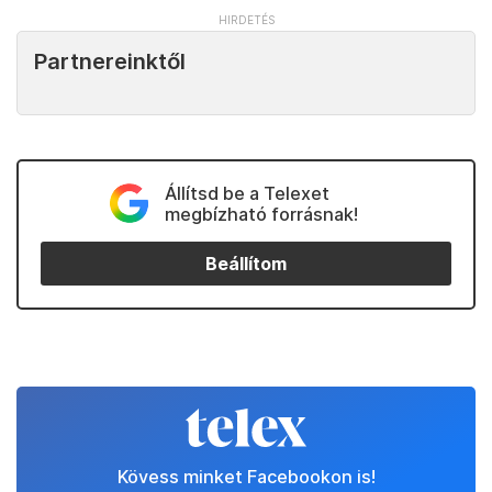
Partnereinktől
Állítsd be a Telexet
megbízható forrásnak!
Beállítom
Kövess minket Facebookon is!