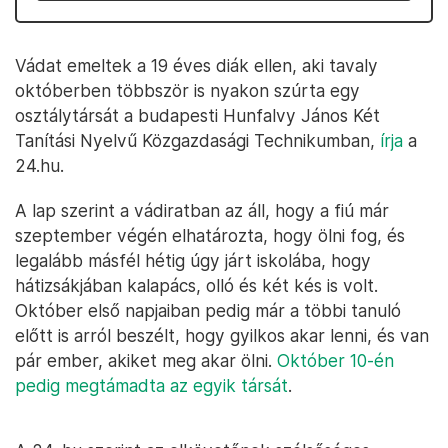
Vádat emeltek a 19 éves diák ellen, aki tavaly
októberben többször is nyakon szúrta egy
osztálytársát a budapesti Hunfalvy János Két
Tanítási Nyelvű Közgazdasági Technikumban,
írja
a
24.hu.
A lap szerint a vádiratban az áll, hogy a fiú már
szeptember végén elhatározta, hogy ölni fog, és
legalább másfél hétig úgy járt iskolába, hogy
hátizsákjában kalapács, olló és két kés is volt.
Október első napjaiban pedig már a többi tanuló
előtt is arról beszélt, hogy gyilkos akar lenni, és van
pár ember, akiket meg akar ölni.
Október 10-én
pedig megtámadta az egyik társát
.