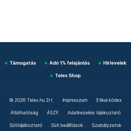
Támogatás
Adó 1% felajánlás
Hírlevelek
Telex Shop
© 2026 Telex.hu Zrt.
Impresszum
Etikai kódex
Átláthatóság
ÁSZF
Adatkezelési tájékoztató
Sütitájékoztató
Süti beállítások
Szabályzatok