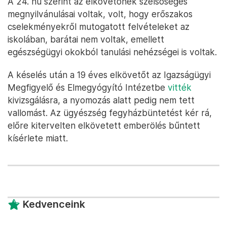
A 24. hu szerint az elkövetőnek szélsőséges
megnyilvánulásai voltak, volt, hogy erőszakos
cselekményekről mutogatott felvételeket az
iskolában, barátai nem voltak, emellett
egészségügyi okokból tanulási nehézségei is voltak.
A késelés után a 19 éves elkövetőt az Igazságügyi
Megfigyelő és Elmegyógyító Intézetbe
vitték
kivizsgálásra, a nyomozás alatt pedig nem tett
vallomást. Az ügyészség fegyházbüntetést kér rá,
előre kitervelten elkövetett emberölés bűntett
kísérlete miatt.
Kedvenceink