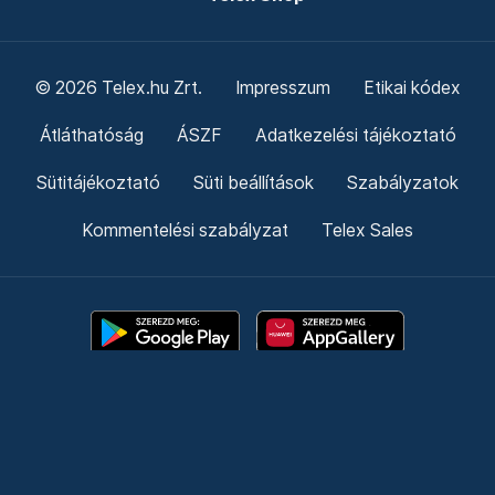
© 2026 Telex.hu Zrt.
Impresszum
Etikai kódex
Átláthatóság
ÁSZF
Adatkezelési tájékoztató
Sütitájékoztató
Süti beállítások
Szabályzatok
Kommentelési szabályzat
Telex Sales