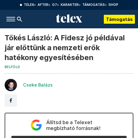
TELEX
AFTER
G7
KARAKTER
TÁMOGATÁS
SHOP
Támogatás
Tőkés László: A Fidesz jó példával
jár előttünk a nemzeti erők
hatékony egyesítésében
BELFÖLD
Cseke Balázs
Állítsd be a Telexet
megbízható forrásnak!