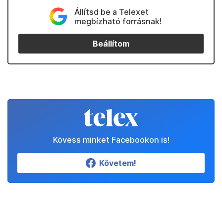
Állítsd be a Telexet
megbízható forrásnak!
Beállítom
Kövess minket Facebookon is!
Követem!