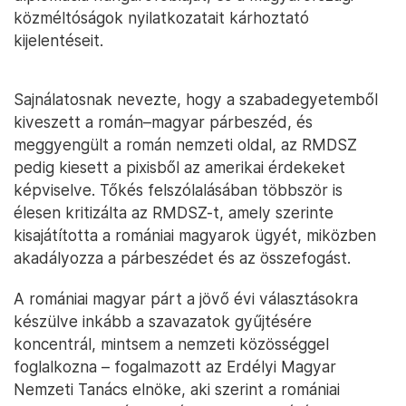
közméltóságok nyilatkozatait kárhoztató
kijelentéseit.
Sajnálatosnak nevezte, hogy a szabadegyetemből
kiveszett a román–magyar párbeszéd, és
meggyengült a román nemzeti oldal, az RMDSZ
pedig kiesett a pixisből az amerikai érdekeket
képviselve. Tőkés felszólalásában többször is
élesen kritizálta az RMDSZ-t, amely szerinte
kisajátította a romániai magyarok ügyét, miközben
akadályozza a párbeszédet és az összefogást.
A romániai magyar párt a jövő évi választásokra
készülve inkább a szavazatok gyűjtésére
koncentrál, mintsem a nemzeti közösséggel
foglalkozna – fogalmazott az Erdélyi Magyar
Nemzeti Tanács elnöke, aki szerint a romániai