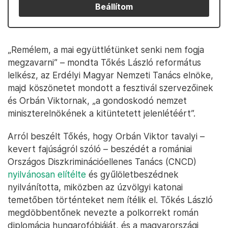
Beállítom
„Remélem, a mai együttlétünket senki nem fogja
megzavarni” – mondta Tőkés László református
lelkész, az Erdélyi Magyar Nemzeti Tanács elnöke,
majd köszönetet mondott a fesztivál szervezőinek
és Orbán Viktornak, „a gondoskodó nemzet
miniszterelnökének a kitüntetett jelenlétéért”.
Arról beszélt Tőkés, hogy Orbán Viktor tavalyi –
kevert fajúságról szóló – beszédét a romániai
Országos Diszkriminációellenes Tanács (CNCD)
nyilvánosan elítélte
és gyűlöletbeszédnek
nyilvánította, miközben az úzvölgyi katonai
temetőben történteket nem ítélik el. Tőkés László
megdöbbentőnek nevezte a polkorrekt román
diplomácia hungarofóbiáját, és a magyarországi