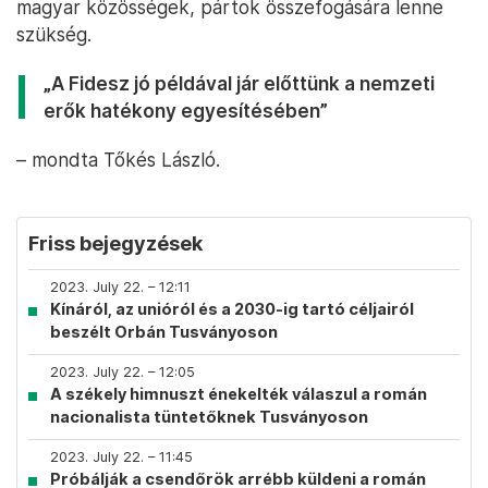
magyar közösségek, pártok összefogására lenne
szükség.
„A Fidesz jó példával jár előttünk a nemzeti
erők hatékony egyesítésében”
– mondta Tőkés László.
Friss bejegyzések
2023. July 22. – 12:11
Kínáról, az unióról és a 2030-ig tartó céljairól
beszélt Orbán Tusványoson
2023. July 22. – 12:05
A székely himnuszt énekelték válaszul a román
nacionalista tüntetőknek Tusványoson
2023. July 22. – 11:45
Próbálják a csendőrök arrébb küldeni a román