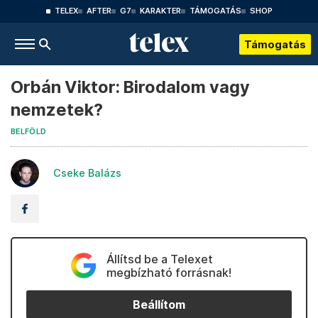
TELEX
AFTER
G7
KARAKTER
TÁMOGATÁS
SHOP
Támogatás
Orbán Viktor: Birodalom vagy
nemzetek?
BELFÖLD
Cseke Balázs
Állítsd be a Telexet
megbízható forrásnak!
Beállítom