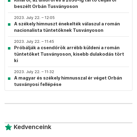
beszélt Orbán Tusványoson
2023. July 22. – 12:05
A székely himnuszt énekelték válaszul a román
nacionalista tüntetőknek Tusványoson
2023. July 22. – 11:45
Próbálják a csendőrök arrébb küldeni a román
tüntetőket Tusványoson, kisebb dulakodás tört
ki
2023. July 22. – 11:32
A magyar és székely himnusszal ér véget Orbán
tusványosi fellépése
Kedvenceink