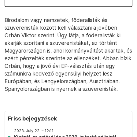
Birodalom vagy nemzetek, föderalisták és
szuverenisták között kell választani a jövőben
Orbán Viktor szerint. Úgy látja, a föderalisták ki
akarják szorítani a szuverenistákat, ez történt
Magyarországon is, ahol kormányváltást akartak, és
ezért pénzelték szerinte az ellenzéket. Abban bízik
Orbán, hogy a jövő évi EP-választás után egy
számunkra kedvező egyensúlyi helyzet lesz
Európában, és Lengyelországban, Ausztriában,
Spanyolországban is nyernek a szuverenisták.
Friss bejegyzések
2023. July 22. – 12:11
Kínáról, az unióról és a 2030-ig tartó céljairól