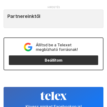
Partnereinktől
Állítsd be a Telexet
megbízható forrásnak!
Beállítom
Kövess minket Facebookon is!